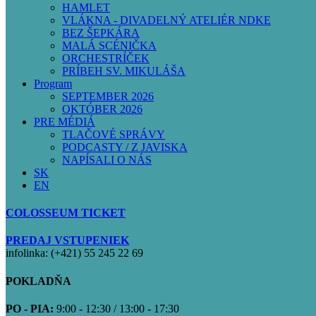
HAMLET
VLÁKNA - DIVADELNÝ ATELIÉR NDKE
BEZ ŠEPKÁRA
MALÁ SCÉNIČKA
ORCHESTRÍČEK
PRÍBEH SV. MIKULÁŠA
Program
SEPTEMBER 2026
OKTÓBER 2026
PRE MÉDIÁ
TLAČOVÉ SPRÁVY
PODCASTY / Z JAVISKA
NAPÍSALI O NÁS
SK
EN
COLOSSEUM TICKET
PREDAJ VSTUPENIEK
infolinka: (+421) 55 245 22 69
POKLADŇA
PO - PIA:
9:00 - 12:30 / 13:00 - 17:30