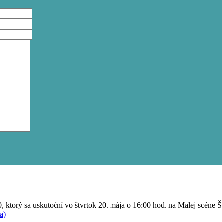
20, ktorý sa uskutoční vo štvrtok 20. mája o 16:00 hod. na Malej scén
a)