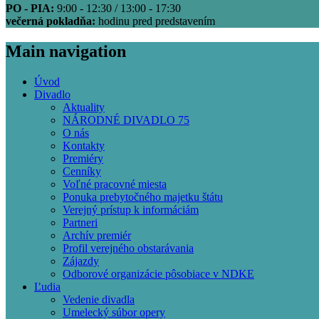
PO - PIA:
9:00 - 12:30 / 13:00 - 17:30
večerná pokladňa:
hodinu pred predstavením
Main navigation
Úvod
Divadlo
Aktuality
NÁRODNÉ DIVADLO 75
O nás
Kontakty
Premiéry
Cenníky
Voľné pracovné miesta
Ponuka prebytočného majetku štátu
Verejný prístup k informáciám
Partneri
Archív premiér
Profil verejného obstarávania
Zájazdy
Odborové organizácie pôsobiace v NDKE
Ľudia
Vedenie divadla
Umelecký súbor opery