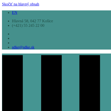
Skočiť na hlavný obsah
EN
Hlavná 58, 042 77 Košice
(+421) 55 245 22 00
sdke@sdke.sk