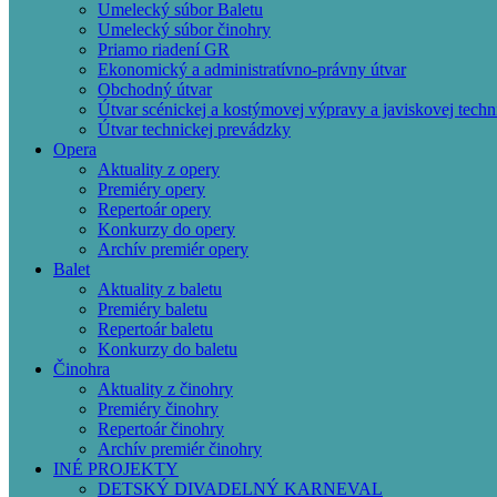
Umelecký súbor Baletu
Umelecký súbor činohry
Priamo riadení GR
Ekonomický a administratívno-právny útvar
Obchodný útvar
Útvar scénickej a kostýmovej výpravy a javiskovej techn
Útvar technickej prevádzky
Opera
Aktuality z opery
Premiéry opery
Repertoár opery
Konkurzy do opery
Archív premiér opery
Balet
Aktuality z baletu
Premiéry baletu
Repertoár baletu
Konkurzy do baletu
Činohra
Aktuality z činohry
Premiéry činohry
Repertoár činohry
Archív premiér činohry
INÉ PROJEKTY
DETSKÝ DIVADELNÝ KARNEVAL