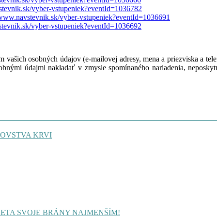
stevnik.sk/vyber-vstupeniek?eventId=1036782
//www.navstevnik.sk/vyber-vstupeniek?eventId=1036691
stevnik.sk/vyber-vstupeniek?eventId=1036692
ím vašich osobných údajov (e-mailovej adresy, mena a priezviska a te
bnými údajmi nakladať v zmysle spomínaného nariadenia, neposkytn
OVSTVA KRVI
LETA SVOJE BRÁNY NAJMENŠÍM!