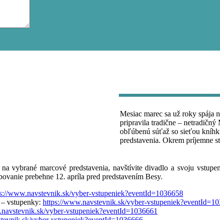
Mesiac marec sa už roky spája ni
pripravila tradične – netradičn
obľúbenú súťaž so sieťou kníhk
predstavenia. Okrem príjemne st
u na vybrané marcové predstavenia, navštívite divadlo a svoju vstup
bovanie prebehne 12. apríla pred predstavením Besy.
ps://www.navstevnik.sk/vyber-vstupeniek?eventId=1036658
 – vstupenky:
https://www.navstevnik.sk/vyber-vstupeniek?eventId=1
.navstevnik.sk/vyber-vstupeniek?eventId=1036661
stevnik.sk/vyber-vstupeniek?eventId=1036666