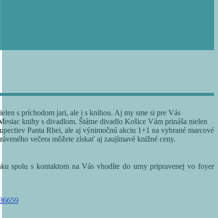
elen s príchodom jari, ale i s knihou. Aj my sme si pre Vás
ý Mesiac knihy s divadlom. Štátne divadlo Košice Vám prináša nielen
upectiev Panta Rhei, ale aj výnimočnú akciu 1+1 na vybrané marcové
ráveného večera môžete získať aj zaujímavé knižné ceny.
enku spolu s kontaktom na Vás vhodíte do urny pripravenej vo foyer
036659