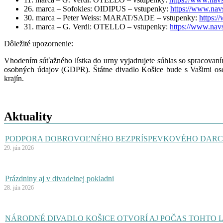
26. marca – Sofokles: OIDIPUS – vstupenky:
https://www.nav
30. marca – Peter Weiss: MARAT/SADE – vstupenky:
https:
31. marca – G. Verdi: OTELLO – vstupenky:
https://www.nav
Dôležité upozornenie:
Vhodením súťažného lístka do urny vyjadrujete súhlas so spracovan
osobných údajov (GDPR). Štátne divadlo Košice bude s Vašimi oso
krajín.
Aktuality
PODPORA DOBROVOĽNÉHO BEZPRÍSPEVKOVÉHO DARC
29. jún 2026
Prázdniny aj v divadelnej pokladni
28. jún 2026
NÁRODNÉ DIVADLO KOŠICE OTVORÍ AJ POČAS TOHTO 