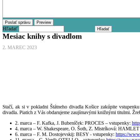
Hľadať
Mesiac knihy s divadlom
2. MAREC 2023
Stačí, ak si v pokladni Štátneho divadla Košice zakúpite vstupenk
divadla. Piatich z Vás obdarujeme zaujímavými knižnými titulmi. Žre
2. marca – F. Kafka, J. Bubeníček: PROCES – vstupenky:
htt
4. marca – W. Shakespeare, O. Šoth, Z. Mistríková: HAMLET
6. marca – F. M. Dostojevskij: BESY - vstupenky:
https://www
11. marca – G. Verdi: OTELLO – vstupenky:
https://www.nav