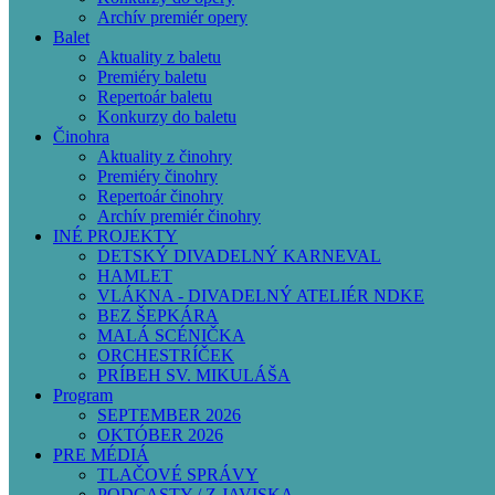
Archív premiér opery
Balet
Aktuality z baletu
Premiéry baletu
Repertoár baletu
Konkurzy do baletu
Činohra
Aktuality z činohry
Premiéry činohry
Repertoár činohry
Archív premiér činohry
INÉ PROJEKTY
DETSKÝ DIVADELNÝ KARNEVAL
HAMLET
VLÁKNA - DIVADELNÝ ATELIÉR NDKE
BEZ ŠEPKÁRA
MALÁ SCÉNIČKA
ORCHESTRÍČEK
PRÍBEH SV. MIKULÁŠA
Program
SEPTEMBER 2026
OKTÓBER 2026
PRE MÉDIÁ
TLAČOVÉ SPRÁVY
PODCASTY / Z JAVISKA