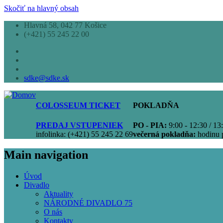
Skočiť na hlavný obsah
Hlavná 58, 042 77 Košice
(+421) 55 245 22 00
sdke@sdke.sk
COLOSSEUM TICKET
POKLADŇA
PREDAJ VSTUPENIEK
PO - PIA:
9:00 - 12:30 / 13
infolinka: (+421) 55 245 22 69
večerná pokladňa:
hodinu 
Main navigation
Úvod
Divadlo
Aktuality
NÁRODNÉ DIVADLO 75
O nás
Kontakty