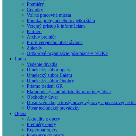
Premiéry
Cenníky
Voľné pracovné miesta
Ponuka prebytočného majetku štátu
Verejný prístup k informáciám
Partneri
Archív premiér
Profil verejného obstarávania
Zájazdy
Odborové organizácie pôsobiace v NDKE
Ľudia
Vedenie divadla
Umelecký súbor opery
Umelecký súbor Baletu
Umelecký súbor činohry
Priamo riadení GR
Ekonomický a administratívno-právny útvar
Obchodný útvar
Útvar scénickej a kostýmovej výpravy a javiskovej techn
Útvar technickej prevádzky
Opera
Aktuality z opery
Premiéry opery
Repertoár opery
Konkurzy do opery