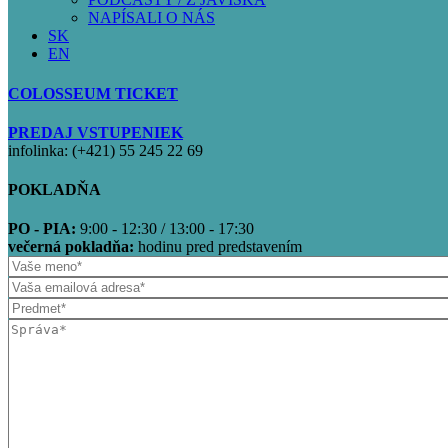
NAPÍSALI O NÁS
SK
EN
COLOSSEUM TICKET
PREDAJ VSTUPENIEK
infolinka: (+421) 55 245 22 69
POKLADŇA
PO - PIA:
9:00 - 12:30 / 13:00 - 17:30
večerná pokladňa:
hodinu pred predstavením