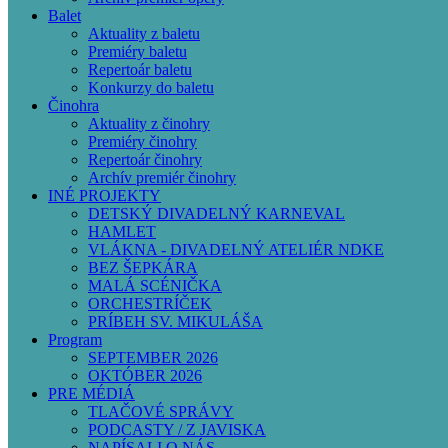
Balet
Aktuality z baletu
Premiéry baletu
Repertoár baletu
Konkurzy do baletu
Činohra
Aktuality z činohry
Premiéry činohry
Repertoár činohry
Archív premiér činohry
INÉ PROJEKTY
DETSKÝ DIVADELNÝ KARNEVAL
HAMLET
VLÁKNA - DIVADELNÝ ATELIÉR NDKE
BEZ ŠEPKÁRA
MALÁ SCÉNIČKA
ORCHESTRÍČEK
PRÍBEH SV. MIKULÁŠA
Program
SEPTEMBER 2026
OKTÓBER 2026
PRE MÉDIÁ
TLAČOVÉ SPRÁVY
PODCASTY / Z JAVISKA
NAPÍSALI O NÁS