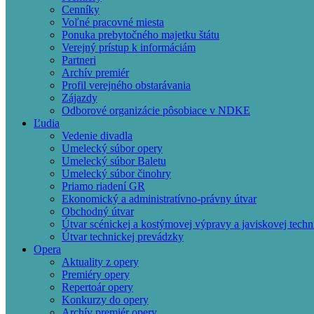
Cenníky
Voľné pracovné miesta
Ponuka prebytočného majetku štátu
Verejný prístup k informáciám
Partneri
Archív premiér
Profil verejného obstarávania
Zájazdy
Odborové organizácie pôsobiace v NDKE
Ľudia
Vedenie divadla
Umelecký súbor opery
Umelecký súbor Baletu
Umelecký súbor činohry
Priamo riadení GR
Ekonomický a administratívno-právny útvar
Obchodný útvar
Útvar scénickej a kostýmovej výpravy a javiskovej techn
Útvar technickej prevádzky
Opera
Aktuality z opery
Premiéry opery
Repertoár opery
Konkurzy do opery
Archív premiér opery