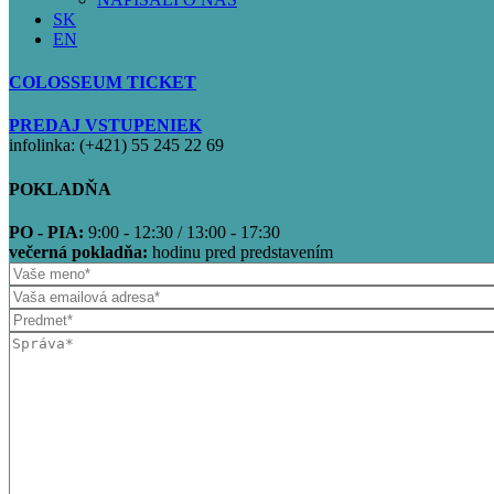
SK
EN
COLOSSEUM TICKET
PREDAJ VSTUPENIEK
infolinka: (+421) 55 245 22 69
POKLADŇA
PO - PIA:
9:00 - 12:30 / 13:00 - 17:30
večerná pokladňa:
hodinu pred predstavením