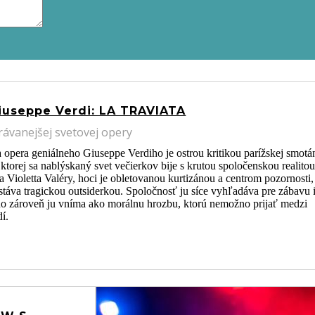
iuseppe Verdi: LA TRAVIATA
rávanejšej svetovej opery
 opera geniálneho Giuseppe Verdiho je ostrou kritikou parížskej smot
v ktorej sa nablýskaný svet večierkov bije s krutou spoločenskou realitou
 Violetta Valéry, hoci je obletovanou kurtizánou a centrom pozornosti,
stáva tragickou outsiderkou. Spoločnosť ju síce vyhľadáva pre zábavu 
 no zároveň ju vníma ako morálnu hrozbu, ktorú nemožno prijať medzi
í.