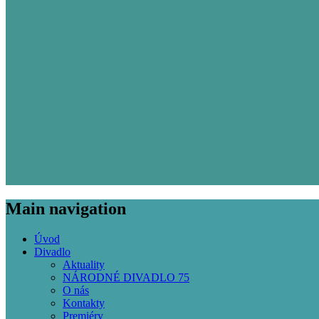
Main navigation
Úvod
Divadlo
Aktuality
NÁRODNÉ DIVADLO 75
O nás
Kontakty
Premiéry