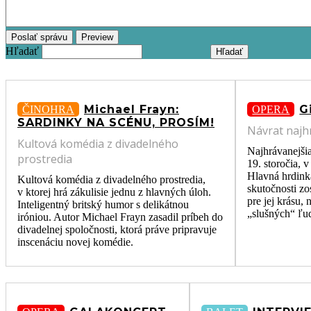
Hľadať
Michael Frayn:
G
ČINOHRA
OPERA
SARDINKY NA SCÉNU, PROSÍM!
Návrat najh
Kultová komédia z divadelného
Najhrávanejšia
prostredia
19. storočia, 
Hlavná hrdinka
Kultová komédia z divadelného prostredia,
skutočnosti zo
v ktorej hrá zákulisie jednu z hlavných úloh.
pre jej krásu,
Inteligentný britský humor s delikátnou
„slušných“ ľud
iróniou. Autor Michael Frayn zasadil príbeh do
divadelnej spoločnosti, ktorá práve pripravuje
inscenáciu novej komédie.