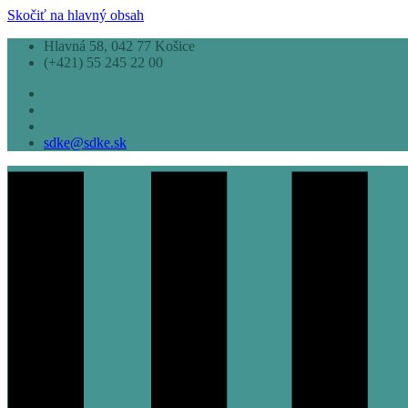
Skočiť na hlavný obsah
Hlavná 58, 042 77 Košice
(+421) 55 245 22 00
sdke@sdke.sk