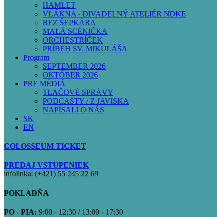
HAMLET
VLÁKNA - DIVADELNÝ ATELIÉR NDKE
BEZ ŠEPKÁRA
MALÁ SCÉNIČKA
ORCHESTRÍČEK
PRÍBEH SV. MIKULÁŠA
Program
SEPTEMBER 2026
OKTÓBER 2026
PRE MÉDIÁ
TLAČOVÉ SPRÁVY
PODCASTY / Z JAVISKA
NAPÍSALI O NÁS
SK
EN
COLOSSEUM TICKET
PREDAJ VSTUPENIEK
infolinka: (+421) 55 245 22 69
POKLADŇA
PO - PIA:
9:00 - 12:30 / 13:00 - 17:30