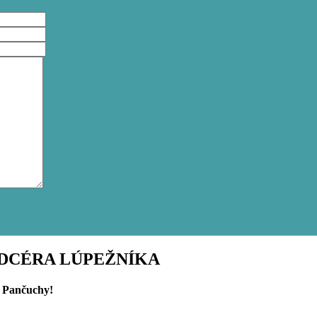
A, DCÉRA LÚPEŽNÍKA
j Pančuchy!