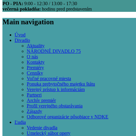
PO - PIA:
9:00 - 12:30 / 13:00 - 17:30
večerná pokladňa:
hodinu pred predstavením
Main navigation
Úvod
Divadlo
Aktuality
NÁRODNÉ DIVADLO 75
O nás
Kontakty
Premiéry
Cenníky
Voľné pracovné miesta
Ponuka prebytočného majetku štátu
Verejný prístup k informáciám
Partneri
Archív premiér
Profil verejného obstarávania
Zájazdy
Odborové organizácie pôsobiace v NDKE
Ľudia
Vedenie divadla
Umelecký súbor opery