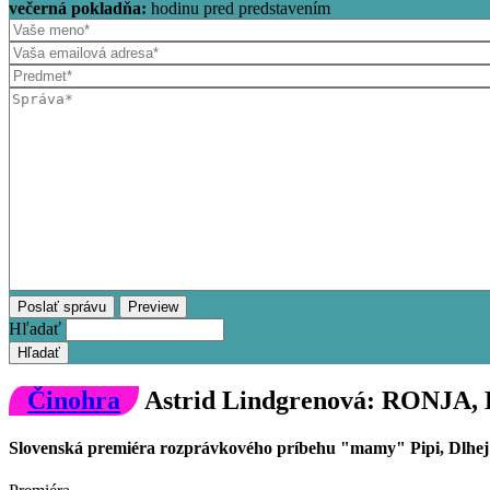
večerná pokladňa:
hodinu pred predstavením
Hľadať
Činohra
Astrid Lindgrenová: RONJ
Slovenská premiéra rozprávkového príbehu "mamy" Pipi, Dlhe