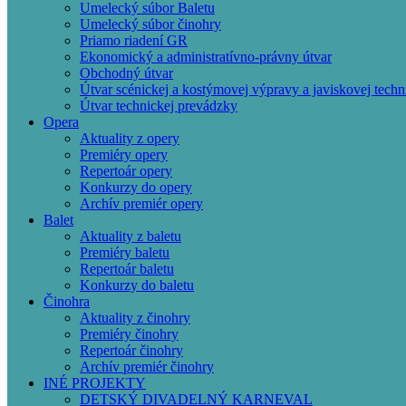
Umelecký súbor Baletu
Umelecký súbor činohry
Priamo riadení GR
Ekonomický a administratívno-právny útvar
Obchodný útvar
Útvar scénickej a kostýmovej výpravy a javiskovej techn
Útvar technickej prevádzky
Opera
Aktuality z opery
Premiéry opery
Repertoár opery
Konkurzy do opery
Archív premiér opery
Balet
Aktuality z baletu
Premiéry baletu
Repertoár baletu
Konkurzy do baletu
Činohra
Aktuality z činohry
Premiéry činohry
Repertoár činohry
Archív premiér činohry
INÉ PROJEKTY
DETSKÝ DIVADELNÝ KARNEVAL