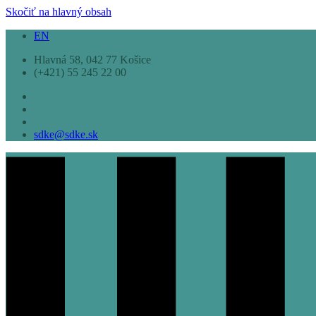
Skočiť na hlavný obsah
EN
Hlavná 58, 042 77 Košice
(+421) 55 245 22 00
sdke@sdke.sk