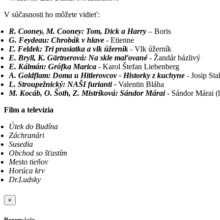
V súčasnosti ho môžete vidieť:
R. Cooney, M. Cooney: Tom, Dick a Harry
– Boris
G. Feydeau: Chrobák v hlave
- Etienne
Ľ. Feldek: Tri prasiatka a vlk úžerník
- Vlk úžerník
E. Bryll, K. Gärtnerová: Na skle maľované
- Žandár bázlivý
E. Kálmán: Grófka Marica
- Karol Štefan Liebenberg
A. Goldflam: Doma u Hitlerovcov - Historky z kuchyne
- Josip Stal
L. Stroupežnický: NAŠI furianti -
Valentin Bláha
M. Kocáb, O. Šoth, Z. Mistríková: Sándor Márai
- Sándor Márai (
Film a televízia
Útek do Budína
Záchranári
Susedia
Obchod so šťastím
Mesto tieňov
Horúca krv
Dr.Ludsky
×
Rezervácie