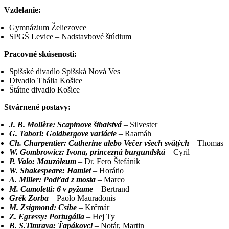
Vzdelanie:
Gymnázium Želiezovce
SPGŠ Levice – Nadstavbové štúdium
Pracovné skúsenosti:
Spišské divadlo Spišská Nová Ves
Divadlo Thália Košice
Štátne divadlo Košice
Stvárnené postavy:
J. B. Molière: Scapinove šibalstvá
– Silvester
G. Tabori: Goldbergove variácie
– Raamáh
Ch. Charpentier: Catherine alebo Večer všech svätých
– Thomas
W. Gombrowicz: Ivona, princezná burgundská
– Cyril
P. Valo: Mauzóleum
– Dr. Fero Štefánik
W. Shakespeare: Hamlet
– Horátio
A. Miller: Podľad z mosta
– Marco
M. Camoletti: 6 v pyžame
– Bertrand
Grék Zorba
– Paolo Mauradonis
M. Zsigmond: Csibe
– Krčmár
Z. Egressy: Portugália
– Hej Ty
B. S.Timrava: Ťapákovci
– Notár, Martin