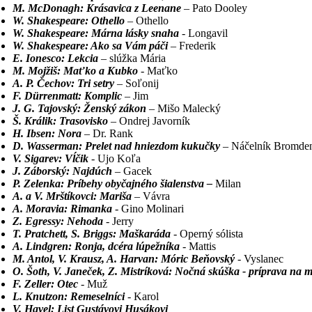
M. McDonagh: Krásavica z Leenane
– Pato Dooley
W. Shakespeare: Othello
– Othello
W. Shakespeare: Márna lásky snaha
- Longavil
W. Shakespeare: Ako sa Vám páči
– Frederik
E. Ionesco: Lekcia
– slúžka Mária
M. Mojžiš: Maťko a Kubko
- Maťko
A. P. Čechov: Tri setry
– Soľonij
F. Dürrenmatt: Komplic
– Jim
J. G. Tajovský: Ženský zákon
– Mišo Malecký
Š. Králik: Trasovisko
– Ondrej Javorník
H. Ibsen: Nora
– Dr. Rank
D. Wasserman: Prelet nad hniezdom kukučky
– Náčelník Bromde
V. Sigarev: Vĺčik
- Ujo Koľa
J. Záborský: Najdúch
– Gacek
P. Zelenka: Príbehy obyčajného šialenstva
–
Milan
A. a V. Mrštíkovci: Mariša
– Vávra
A. Moravia: Rimanka
- Gino Molinari
Z. Egressy: Nehoda
- Jerry
T. Pratchett, S. Briggs: Maškaráda
- Operný sólista
A. Lindgren: Ronja, dcéra lúpežníka
- Mattis
M. Antol, V. Krausz, A. Harvan: Móric Beňovský
- Vyslanec
O. Šoth, V. Janeček, Z. Mistríková: Nočná skúška - príprava na m
F. Zeller: Otec
- Muž
L. Knutzon: Remeselníci
- Karol
V. Havel: List Gustávovi Husákovi