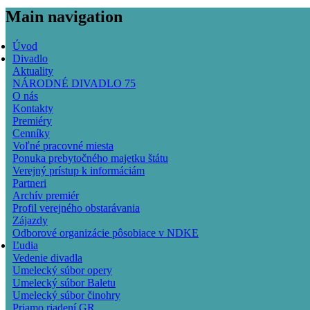
Main navigation
Úvod
Divadlo
Aktuality
NÁRODNÉ DIVADLO 75
O nás
Kontakty
Premiéry
Cenníky
Voľné pracovné miesta
Ponuka prebytočného majetku štátu
Verejný prístup k informáciám
Partneri
Archív premiér
Profil verejného obstarávania
Zájazdy
Odborové organizácie pôsobiace v NDKE
Ľudia
Vedenie divadla
Umelecký súbor opery
Umelecký súbor Baletu
Umelecký súbor činohry
Priamo riadení GR