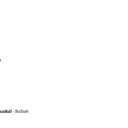
n
uzikál
- Režisér