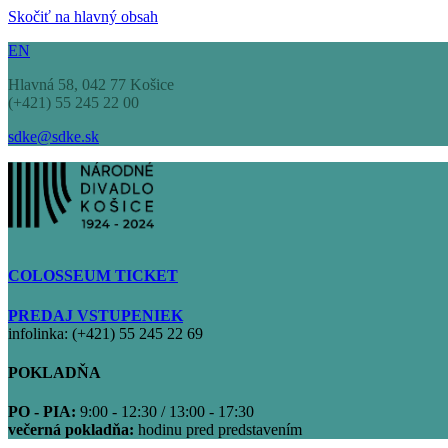
Skočiť na hlavný obsah
EN
Hlavná 58, 042 77 Košice
(+421) 55 245 22 00
sdke@sdke.sk
COLOSSEUM TICKET
PREDAJ VSTUPENIEK
infolinka: (+421) 55 245 22 69
POKLADŇA
PO - PIA:
9:00 - 12:30 / 13:00 - 17:30
večerná pokladňa:
hodinu pred predstavením