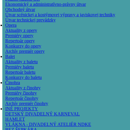
Ekonomický a administratívno-právny útvar
Obchodný útvar
Útvar scénickej a kostýmovej výpravy a javiskovej techniky
Útvar technickej prevádzky
Opera
Aktuality z opery
Premiéry opery
Repertoár opery
Konkurzy do opery
Archív premiér opery
Balet
Aktuality z baletu
Premiéry baletu
Repertoár baletu
Konkurzy do baletu
Činohra
Aktuality z činohry
Premiéry činohry
Repertoár činohry
Archív premiér činohry
INÉ PROJEKTY
DETSKÝ DIVADELNÝ KARNEVAL
HAMLET
VLÁKNA - DIVADELNÝ ATELIÉR NDKE
BEZ ŠEPKÁRA