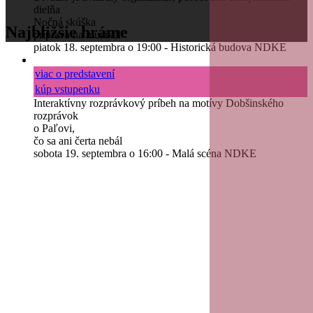
dielňa
Nočná skúška
Najbližšie hráme
príprava na muzikál
piatok 18. septembra o 19:00 - Historická budova NDKE
viac o predstavení
kúp vstupenku
Interaktívny rozprávkový príbeh na motívy Dobšinského
rozprávok
o Paľovi,
čo sa ani čerta nebál
sobota 19. septembra o 16:00 - Malá scéna NDKE