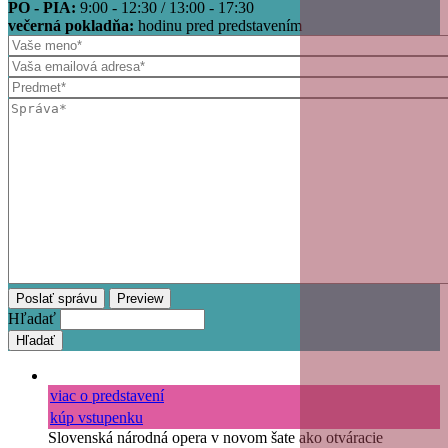
PO - PIA:
9:00 - 12:30 / 13:00 - 17:30
večerná pokladňa:
hodinu pred predstavením
Hľadať
viac o predstavení
kúp vstupenku
Slovenská národná opera v novom šate ako otváracie