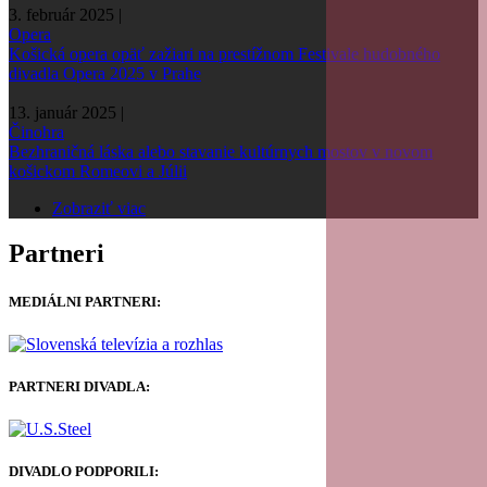
3. február 2025 |
Opera
Košická opera opäť zažiari na prestížnom Festivale hudobného
divadla Opera 2025 v Prahe
13. január 2025 |
Činohra
Bezhraničná láska alebo stavanie kultúrnych mostov v novom
košickom Romeovi a Júlii
Zobraziť viac
Partneri
MEDIÁLNI PARTNERI:
PARTNERI DIVADLA:
DIVADLO PODPORILI: