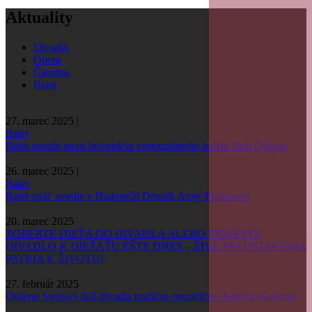
Aktuality
Divadlo
Opera
Činohra
Balet
27. marec 2025 |
Balet
Balet uvedie novú inscenáciu svetoznámeho baletu Don Quijote
26. marec 2025 |
Balet
Balet opäť uvedie v Budapešti Denník Anny Frankovej
20. marec 2025
ZOBERTE DIEŤA DO DIVADLA ALEBO PRINESTE
DIVADLO K DIEŤAŤU EŠTE DNES – ŽIVÉ PREDSTAVENIA
PATRIA K ŽIVOTU!
27. február 2025
Oslávte Svetový deň divadla tradične netradične dobrým skutkom