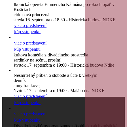
Ikonická opereta Emmericha Kálmána po rokoch opäť v
Košiciach
cirkusová princezná
streda 16. septembra o 18.30 - Historická budova NDKE
viac o predstavení
kúp vstupenku
viac o predstavení
kúp vstupenku
kultová komédia z divadelného prostredia
sardinky na scénu, prosím!
štvrtok 17. septembra o 19:00 - Historická budova Ndke
Nesmrteľný príbeh o slobode a úcte k všetkým
denník
anny frankovej
štvrtok 17. septembra o 19:00 - Malá scéna NDKE
viac o predstavení
kúp vstupenku
viac o predstavení
kúp vstupenku
Divadlo je zvláštny organizmus, pôsobí ako alchymistická