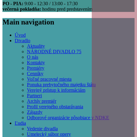
PO - PIA:
9:00 - 12:30 / 13:00 - 17:30
večerná pokladňa:
hodinu pred predstavením
Main navigation
Úvod
Divadlo
Aktuality
NÁRODNÉ DIVADLO 75
O nás
Kontakty
Premiéry
Cenníky
Voľné pracovné miesta
Ponuka prebytočného majetku štátu
Verejný prístup k informáciám
Partneri
Archív premiér
Profil verejného obstarávania
Zájazdy
Odborové organizácie pôsobiace v NDKE
Ľudia
Vedenie divadla
Umelecký súbor opery