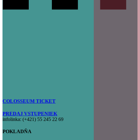
COLOSSEUM TICKET
PREDAJ VSTUPENIEK
infolinka: (+421) 55 245 22 69
POKLADŇA