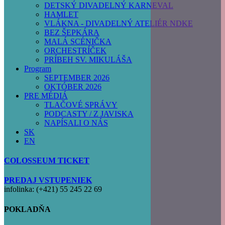
DETSKÝ DIVADELNÝ KARNEVAL
HAMLET
VLÁKNA - DIVADELNÝ ATELIÉR NDKE
BEZ ŠEPKÁRA
MALÁ SCÉNIČKA
ORCHESTRÍČEK
PRÍBEH SV. MIKULÁŠA
Program
SEPTEMBER 2026
OKTÓBER 2026
PRE MÉDIÁ
TLAČOVÉ SPRÁVY
PODCASTY / Z JAVISKA
NAPÍSALI O NÁS
SK
EN
COLOSSEUM TICKET
PREDAJ VSTUPENIEK
infolinka: (+421) 55 245 22 69
POKLADŇA