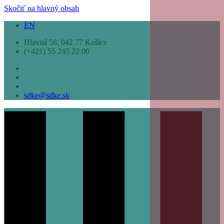
Skočiť na hlavný obsah
EN
Hlavná 58, 042 77 Košice
(+421) 55 245 22 00
sdke@sdke.sk