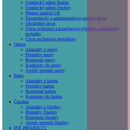
Umelecký súbor Baletu
Umelecký súbor činohry
Priamo riadení GR
Ekonomický a administratívno-právny útvar
Obchodný útvar
Útvar scénickej a kostýmovej výpravy a javiskovej
techniky
Útvar technickej prevádzky
Opera
Aktuality z opery
Premiéry opery
Repertoár opery
Konkurzy do opery
Archív premiér opery
Balet
Aktuality z baletu
Premiéry baletu
Repertoár baletu
Konkurzy do baletu
Činohra
Aktuality z činohry
Premiéry činohry
Repertoár činohry
Archív premiér činohry
INÉ PROJEKTY