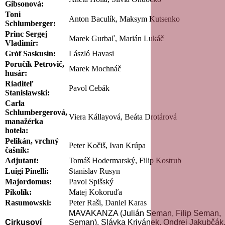
Gibsonová:
Toni
Anton Baculík, Maksym Kutsenko
Schlumberger:
Princ Sergej
Marek Gurbaľ, Marián Lukáč
Vladimír:
Gróf Saskusin:
László Havasi
Poručík Petrovič,
Marek Mochnáč
husár:
Riaditeľ
Pavol Cebák
Stanislawski:
Carla
Schlumbergerová,
Viera Kállayová, Beáta Drotárová
manažérka
hotela:
Pelikán, vrchný
Peter Kočiš, Ivan Krúpa
čašník:
Adjutant:
Tomáš Hodermarský, Filip Kostrub
Luigi Pinelli:
Stanislav Rusyn
Majordomus:
Pavol Spišský
Pikolík:
Matej Kokoruďa
Rasumowski:
Peter Raši, Daniel Karas
MAVAKANZA (Julián Seman, Filip Seman,
Cirkusoví
Seman), Slávka Krivánek, Ondrej Jakubčák,