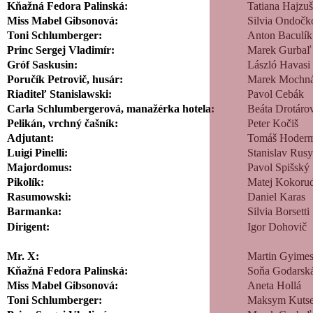
Kňažná Fedora Palinská:
Tatiana Hajzu
Miss Mabel Gibsonová:
Silvia Ondočk
Toni Schlumberger:
Anton Baculík
Princ Sergej Vladimír:
Marek Gurbaľ
Gróf Saskusin:
László Havasi
Poručík Petrovič, husár:
Marek Mochn
Riaditeľ Stanislawski:
Pavol Cebák
Carla Schlumbergerová, manažérka hotela:
Beáta Drotáro
Pelikán, vrchný čašník:
Peter Kočiš
Adjutant:
Tomáš Hoderm
Luigi Pinelli:
Stanislav Rus
Majordomus:
Pavol Spišský
Pikolík:
Matej Kokor
Rasumowski:
Daniel Karas
Barmanka:
Silvia Borsetti
Dirigent:
Igor Dohovič
Mr. X:
Martin Gyimes
Kňažná Fedora Palinská:
Soňa Godarsk
Miss Mabel Gibsonová:
Aneta Hollá
Toni Schlumberger:
Maksym Kuts