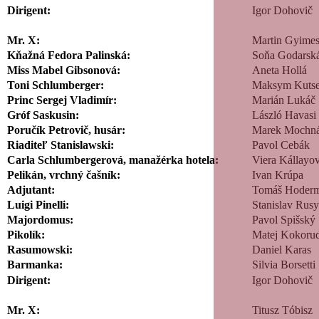
Dirigent:
Igor Dohovič
Mr. X:
Martin Gyimes
Kňažná Fedora Palinská:
Soňa Godarsk
Miss Mabel Gibsonová:
Aneta Hollá
Toni Schlumberger:
Maksym Kuts
Princ Sergej Vladimír:
Marián Lukáč
Gróf Saskusin:
László Havasi
Poručík Petrovič, husár:
Marek Mochn
Riaditeľ Stanislawski:
Pavol Cebák
Carla Schlumbergerová, manažérka hotela:
Viera Kállayo
Pelikán, vrchný čašník:
Ivan Krúpa
Adjutant:
Tomáš Hoderm
Luigi Pinelli:
Stanislav Rus
Majordomus:
Pavol Spišský
Pikolík:
Matej Kokor
Rasumowski:
Daniel Karas
Barmanka:
Silvia Borsetti
Dirigent:
Igor Dohovič
Mr. X:
Titusz Tóbisz