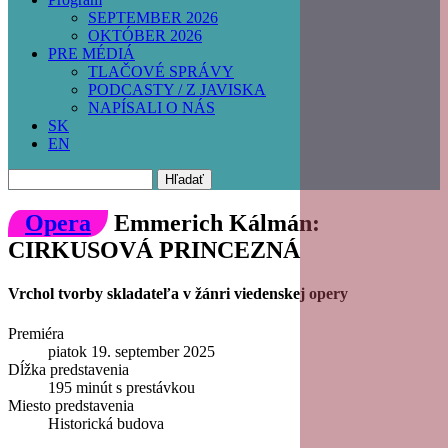
SEPTEMBER 2026
OKTÓBER 2026
PRE MÉDIÁ
TLAČOVÉ SPRÁVY
PODCASTY / Z JAVISKA
NAPÍSALI O NÁS
SK
EN
Hľadať
Opera
Emmerich Kálmán:
CIRKUSOVÁ PRINCEZNÁ
Vrchol tvorby skladateľa v žánri viedenskej opery
Premiéra
piatok 19. september 2025
Dĺžka predstavenia
195 minút s prestávkou
Miesto predstavenia
Historická budova