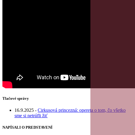
Tlačové správy
16.9.2025 -
Cirkusová princezná: opereta o tom, čo všetko
sme si netrúfli žiť
NAPÍSALI O PREDSTAVENÍ