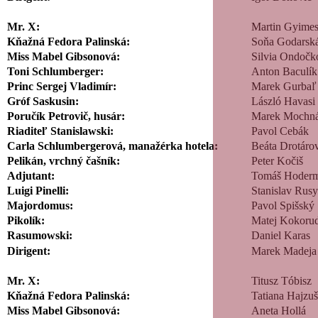
Mr. X:
Martin Gyimes
Kňažná Fedora Palinská:
Soňa Godarsk
Miss Mabel Gibsonová:
Silvia Ondočk
Toni Schlumberger:
Anton Baculík
Princ Sergej Vladimír:
Marek Gurbaľ
Gróf Saskusin:
László Havasi
Poručík Petrovič, husár:
Marek Mochn
Riaditeľ Stanislawski:
Pavol Cebák
Carla Schlumbergerová, manažérka hotela:
Beáta Drotáro
Pelikán, vrchný čašník:
Peter Kočiš
Adjutant:
Tomáš Hoderm
Luigi Pinelli:
Stanislav Rus
Majordomus:
Pavol Spišský
Pikolík:
Matej Kokor
Rasumowski:
Daniel Karas
Dirigent:
Marek Madeja
Mr. X:
Titusz Tóbisz
Kňažná Fedora Palinská:
Tatiana Hajzu
Miss Mabel Gibsonová:
Aneta Hollá