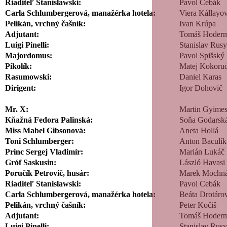
Riaditeľ Stanislawski:
Pavol Cebák
Carla Schlumbergerová, manažérka hotela:
Viera Kállayo
Pelikán, vrchný čašník:
Ivan Krúpa
Adjutant:
Tomáš Hoderm
Luigi Pinelli:
Stanislav Rus
Majordomus:
Pavol Spišský
Pikolík:
Matej Kokor
Rasumowski:
Daniel Karas
Dirigent:
Igor Dohovič
Mr. X:
Martin Gyimes
Kňažná Fedora Palinská:
Soňa Godarsk
Miss Mabel Gibsonová:
Aneta Hollá
Toni Schlumberger:
Anton Baculík
Princ Sergej Vladimír:
Marián Lukáč
Gróf Saskusin:
László Havasi
Poručík Petrovič, husár:
Marek Mochn
Riaditeľ Stanislawski:
Pavol Cebák
Carla Schlumbergerová, manažérka hotela:
Beáta Drotáro
Pelikán, vrchný čašník:
Peter Kočiš
Adjutant:
Tomáš Hoderm
Luigi Pinelli:
Stanislav Rus