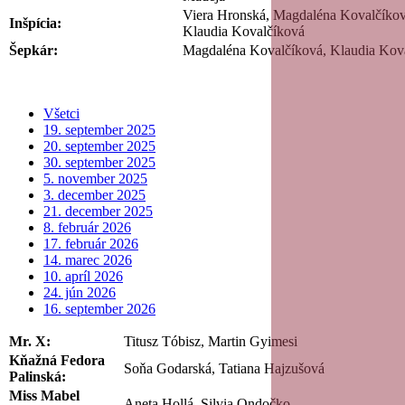
Viera Hronská, Magdaléna Kovalčíkov
Inšpícia:
Klaudia Kovalčíková
Šepkár:
Magdaléna Kovalčíková, Klaudia Kova
Všetci
19. september 2025
20. september 2025
30. september 2025
5. november 2025
3. december 2025
21. december 2025
8. február 2026
17. február 2026
14. marec 2026
10. apríl 2026
24. jún 2026
16. september 2026
Mr. X:
Titusz Tóbisz, Martin Gyimesi
Kňažná Fedora
Soňa Godarská, Tatiana Hajzušová
Palinská:
Miss Mabel
Aneta Hollá, Silvia Ondočko