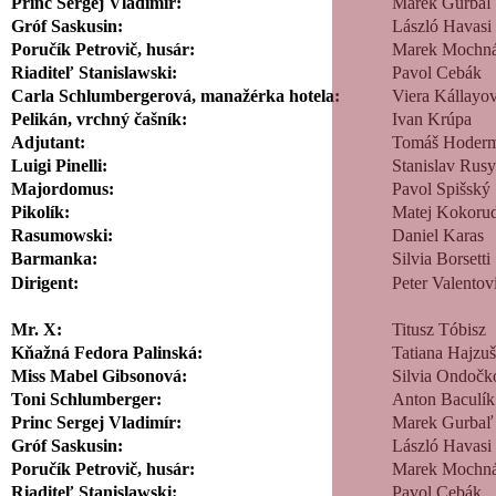
Princ Sergej Vladimír:
Marek Gurbaľ
Gróf Saskusin:
László Havasi
Poručík Petrovič, husár:
Marek Mochn
Riaditeľ Stanislawski:
Pavol Cebák
Carla Schlumbergerová, manažérka hotela:
Viera Kállayo
Pelikán, vrchný čašník:
Ivan Krúpa
Adjutant:
Tomáš Hoderm
Luigi Pinelli:
Stanislav Rus
Majordomus:
Pavol Spišský
Pikolík:
Matej Kokor
Rasumowski:
Daniel Karas
Barmanka:
Silvia Borsetti
Dirigent:
Peter Valentov
Mr. X:
Titusz Tóbisz
Kňažná Fedora Palinská:
Tatiana Hajzu
Miss Mabel Gibsonová:
Silvia Ondočk
Toni Schlumberger:
Anton Baculík
Princ Sergej Vladimír:
Marek Gurbaľ
Gróf Saskusin:
László Havasi
Poručík Petrovič, husár:
Marek Mochn
Riaditeľ Stanislawski:
Pavol Cebák