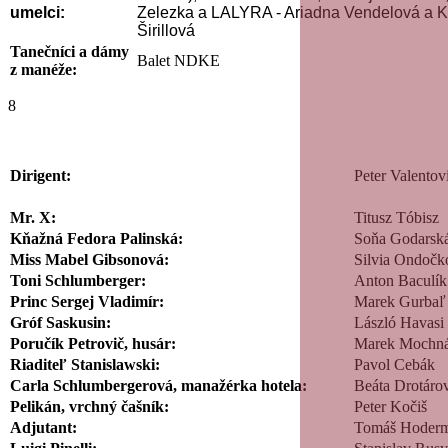
umelci:
Zelezka
a LALYRA - Ariadna Vendelová a K
Širillová
Tanečníci a dámy
Balet NDKE
z manéže:
8
Dirigent:
Peter Valentov
Mr. X:
Titusz Tóbisz
Kňažná Fedora Palinská:
Soňa Godarsk
Miss Mabel Gibsonová:
Silvia Ondočk
Toni Schlumberger:
Anton Baculík
Princ Sergej Vladimír:
Marek Gurbaľ
Gróf Saskusin:
László Havasi
Poručík Petrovič, husár:
Marek Mochn
Riaditeľ Stanislawski:
Pavol Cebák
Carla Schlumbergerová, manažérka hotela:
Beáta Drotáro
Pelikán, vrchný čašník:
Peter Kočiš
Adjutant:
Tomáš Hoderm