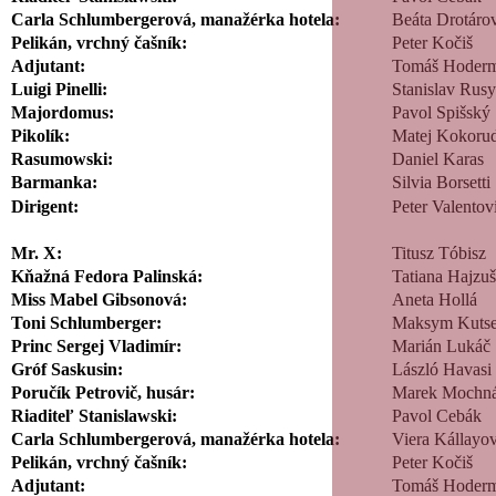
Carla Schlumbergerová, manažérka hotela:
Beáta Drotáro
Pelikán, vrchný čašník:
Peter Kočiš
Adjutant:
Tomáš Hoderm
Luigi Pinelli:
Stanislav Rus
Majordomus:
Pavol Spišský
Pikolík:
Matej Kokor
Rasumowski:
Daniel Karas
Barmanka:
Silvia Borsetti
Dirigent:
Peter Valentov
Mr. X:
Titusz Tóbisz
Kňažná Fedora Palinská:
Tatiana Hajzu
Miss Mabel Gibsonová:
Aneta Hollá
Toni Schlumberger:
Maksym Kuts
Princ Sergej Vladimír:
Marián Lukáč
Gróf Saskusin:
László Havasi
Poručík Petrovič, husár:
Marek Mochn
Riaditeľ Stanislawski:
Pavol Cebák
Carla Schlumbergerová, manažérka hotela:
Viera Kállayo
Pelikán, vrchný čašník:
Peter Kočiš
Adjutant:
Tomáš Hoderm