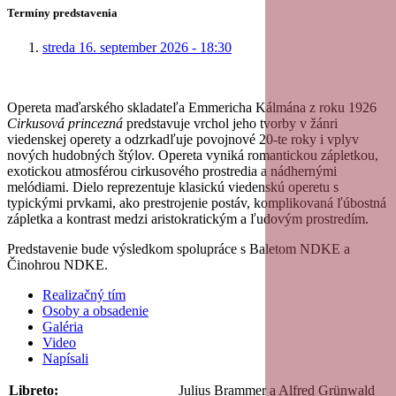
Termíny predstavenia
streda 16. september 2026 - 18:30
Opereta maďarského skladateľa Emmericha Kálmána z roku 1926
Cirkusová princezná
predstavuje vrchol jeho tvorby v žánri
viedenskej operety a odzrkadľuje povojnové 20-te roky i vplyv
nových hudobných štýlov. Opereta vyniká romantickou zápletkou,
exotickou atmosférou cirkusového prostredia a nádhernými
melódiami. Dielo reprezentuje klasickú viedenskú operetu s
typickými prvkami, ako prestrojenie postáv, komplikovaná ľúbostná
zápletka a kontrast medzi aristokratickým a ľudovým prostredím.
Predstavenie bude výsledkom spolupráce s Baletom NDKE a
Činohrou NDKE.
Realizačný tím
Osoby a obsadenie
Galéria
Video
Napísali
Libreto:
Julius Brammer a Alfred Grünwald