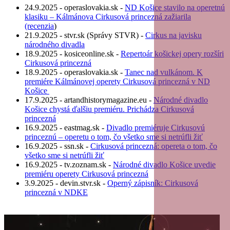
24.9.2025 - operaslovakia.sk -
ND Košice stavilo na operetnú
klasiku – Kálmánova Cirkusová princezná zažiarila
(recenzia
)
21.9.2025 - stvr.sk (Správy STVR) -
Cirkus na javisku
národného divadla
18.9.2025 - kosiceonline.sk -
Repertoár košickej opery rozšíri
Cirkusová princezná
18.9.2025 - operaslovakia.sk -
Tanec nad vulkánom. K
premiére Kálmánovej operety Cirkusová princezná v ND
Košice
17.9.2025 - artandhistorymagazine.eu -
Národné divadlo
Košice chystá ďalšiu premiéru. Prichádza Cirkusová
princezná
16.9.2025 - eastmag.sk -
Divadlo premiéruje Cirkusovú
princeznú – operetu o tom, čo všetko sme si netrúfli žiť
16.9.2025 - ssn.sk -
Cirkusová princezná: opereta o tom, čo
všetko sme si netrúfli žiť
16.9.2025 - tv.zoznam.sk -
Národné divadlo Košice uvedie
premiéru operety Cirkusová princezná
3.9.2025 - devin.stvr.sk -
Operný zápisník: Cirkusová
princezná v NDKE