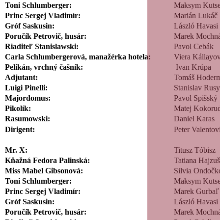
Toni Schlumberger:
Maksym Kuts
Princ Sergej Vladimír:
Marián Lukáč
Gróf Saskusin:
László Havasi
Poručík Petrovič, husár:
Marek Mochn
Riaditeľ Stanislawski:
Pavol Cebák
Carla Schlumbergerová, manažérka hotela:
Viera Kállayo
Pelikán, vrchný čašník:
Ivan Krúpa
Adjutant:
Tomáš Hoderm
Luigi Pinelli:
Stanislav Rus
Majordomus:
Pavol Spišský
Pikolík:
Matej Kokor
Rasumowski:
Daniel Karas
Dirigent:
Peter Valentov
Mr. X:
Titusz Tóbisz
Kňažná Fedora Palinská:
Tatiana Hajzu
Miss Mabel Gibsonová:
Silvia Ondočk
Toni Schlumberger:
Maksym Kuts
Princ Sergej Vladimír:
Marek Gurbaľ
Gróf Saskusin:
László Havasi
Poručík Petrovič, husár:
Marek Mochn