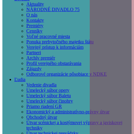
Main
Aktuality
navigation
NÁRODNÉ DIVADLO 75
O nás
Kontakty
Premiéry
Cenníky
Voľné pracovné miesta
Ponuka prebytočného majetku štátu
Verejný prístup k informáciám
Partneri
Archív premiér
Profil verejného obstarávania
Zájazdy
Odborové organizácie pôsobiace v NDKE
Ľudia
Vedenie divadla
Umelecký súbor opery
Umelecký súbor Baletu
Umelecký súbor činohry
Priamo riadení GR
Ekonomický a administratívno-právny útvar
Obchodný útvar
Útvar scénickej a kostýmovej výpravy a javiskovej
techniky
Útvar technickej prevádzky