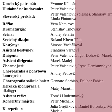
Umelecký patronát:
Yvonne Kálmán
Hudobné naštudovanie:
Peter Valentovič
Peter Valentovič (piesne), Stanislav T
Slovenský preklad:
Linda Fintorová
Réžia:
Vera Nemirova
Dramaturgia:
Stanislav Trnovský
Scéna:
Andrej Serafin
Svetelný dizajn:
Roland Khern Tóth
Kostýmy:
Simona Vachálková
Asistent kostýmov:
Františka Vargová
Dirigent:
Peter Valentovič, Igor Dohovič, Mare
Asistent dirigenta:
Marek Madeja
Zbormajstri:
Peter Valentovič, Iryna Demianyshyna
Choreografia a pohybová
Andrej Petrovič
koncepcia
:
Choreografia sólisti a balet:
Gennaro Sorbino, Dalibor Fabian
Herecká spolupráca a
Matej Marušin
dialógy:
Asistent réžie:
Tomáš Hodermarský
Koncertný majster:
Peter Michálik
Júlia Grejtáková, Daniel Boronkay, M
Korepetitor:
Madeja