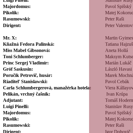
Luigi Pinelli:
Stanislav Rus
Majordomus:
Pavol Spišský
Pikolík:
Matej Kokor
Rasumowski:
Peter Raši
Dirigent:
Peter Valentov
Mr. X:
Martin Gyimes
Kňažná Fedora Palinská:
Tatiana Hajzu
Miss Mabel Gibsonová:
Aneta Hollá
Toni Schlumberger:
Maksym Kuts
Princ Sergej Vladimír:
Marián Lukáč
Gróf Saskusin:
László Havasi
Poručík Petrovič, husár:
Marek Mochn
Riaditeľ Stanislawski:
Pavol Cebák
Carla Schlumbergerová, manažérka hotela:
Viera Kállayo
Pelikán, vrchný čašník:
Ivan Krúpa
Adjutant:
Tomáš Hoderm
Luigi Pinelli:
Stanislav Rus
Majordomus:
Pavol Spišský
Pikolík:
Matej Kokor
Rasumowski:
Peter Raši
Dirigent:
Igor Dohovič