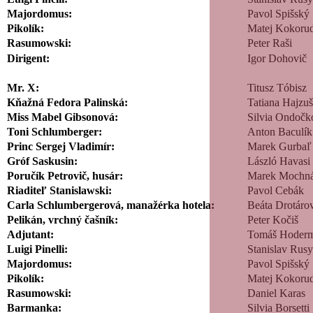
Majordomus:
Pavol Spišský
Pikolík:
Matej Kokor
Rasumowski:
Peter Raši
Dirigent:
Igor Dohovič
Mr. X:
Titusz Tóbisz
Kňažná Fedora Palinská:
Tatiana Hajzu
Miss Mabel Gibsonová:
Silvia Ondočk
Toni Schlumberger:
Anton Baculík
Princ Sergej Vladimír:
Marek Gurbaľ
Gróf Saskusin:
László Havasi
Poručík Petrovič, husár:
Marek Mochn
Riaditeľ Stanislawski:
Pavol Cebák
Carla Schlumbergerová, manažérka hotela:
Beáta Drotáro
Pelikán, vrchný čašník:
Peter Kočiš
Adjutant:
Tomáš Hoderm
Luigi Pinelli:
Stanislav Rus
Majordomus:
Pavol Spišský
Pikolík:
Matej Kokor
Rasumowski:
Daniel Karas
Barmanka:
Silvia Borsetti