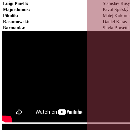
Luigi Pinelli:
Stanislav Rus
Majordomus:
Pavol Spišský
Pikolík:
Matej Kokor
Rasumowski:
Daniel Karas
Barmanka:
Silvia Borsetti