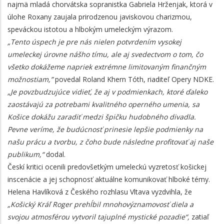
najmä mladá chorvátska sopranistka Gabriela Hrženjak, ktorá v
úlohe Roxany zaujala prirodzenou javiskovou charizmou,
speváckou istotou a hlbokým umeleckým výrazom.
„Tento úspech je pre nás nielen potvrdením vysokej
umeleckej úrovne nášho tímu, ale aj svedectvom o tom, čo
všetko dokážeme napriek extrémne limitovaným finančným
možnostiam,”
povedal Roland Khern Tóth, riaditeľ Opery NDKE.
„Je povzbudzujúce vidieť, že aj v podmienkach, ktoré ďaleko
zaostávajú za potrebami kvalitného operného umenia, sa
Košice dokážu zaradiť medzi špičku hudobného divadla.
Pevne veríme, že budúcnosť prinesie lepšie podmienky na
našu prácu a tvorbu, z čoho bude následne profitovať aj naše
publikum,“
dodal.
Českí kritici ocenili predovšetkým umeleckú vyzretosť košickej
inscenácie a jej schopnosť aktuálne komunikovať hlboké témy.
Helena Havlíková z Českého rozhlasu Vltava vyzdvihla, že
„Košický Kráľ Roger prehĺbil mnohovýznamovosť diela a
svojou atmosférou vytvoril tajuplné mystické pozadie“,
zatiaľ