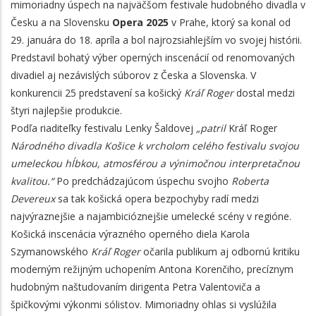
mimoriadny úspech na najväčšom festivale hudobného divadla v
Česku a na Slovensku
Opera 2025
v Prahe, ktorý sa konal od
29. januára do 18. apríla a bol najrozsiahlejším vo svojej histórii.
Predstavil bohatý výber operných inscenácií od renomovaných
divadiel aj nezávislých súborov z Česka a Slovenska. V
konkurencii 25 predstavení sa košický
Kráľ Roger
dostal medzi
štyri najlepšie produkcie.
Podľa riaditeľky festivalu Lenky Šaldovej
„patril
Kráľ Roger
Národného divadla Košice k vrcholom celého festivalu svojou
umeleckou hĺbkou, atmosférou a výnimočnou interpretačnou
kvalitou.“
Po predchádzajúcom úspechu svojho
Roberta
Devereux
sa tak košická opera bezpochyby radí medzi
najvýraznejšie a najambicióznejšie umelecké scény v regióne.
Košická inscenácia výrazného operného diela Karola
Szymanowského
Kráľ Roger
očarila publikum aj odbornú kritiku
moderným režijným uchopením Antona Korenčiho, precíznym
hudobným naštudovaním dirigenta Petra Valentoviča a
špičkovými výkonmi sólistov. Mimoriadny ohlas si vyslúžila