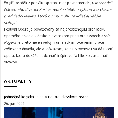
čo Jiří Bezděk z portálu Operaplus.cz poznamenal:
„V inscenácii
Národného divadla Košice nebolo slabého výkonu a orchester
predviedol kvalitu, ktorú by mu mohli závidieť aj väčšie
scény.“
Festival Opera je považovaný za najprestížnejšiu prehliadku
operného divadla v česko-slovenskom priestore. Úspech
Kráľa
Rogera
je preto nielen veľkým umeleckým ocenením práce
košického divadla, ale aj dôkazom, že na Slovensku sa dá tvoriť
opera, ktorá dokáže nadchnúť, inšpirovať a hlboko zasiahnuť
divákov.
AKTUALITY
Jedinečná košická TOSCA na Bratislavskom hrade
26. jún 2026