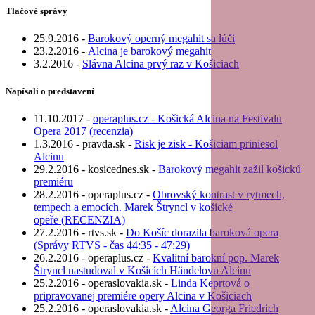
Tlačové správy
25.9.2016 -
Barokový operný megahit sa lúči
23.2.2016 -
Alcina je barokový megahit
3.2.2016 -
Slávna Alcina prvý raz v Košiciach
Napísali o predstavení
11.10.2017 -
operaplus.cz - Košická Alcina na Festivalu
Opera 2017 (recenzia)
1.3.2016 - pravda.sk -
Risk je zisk - Košiciam priniesol
Alcinu
29.2.2016 - kosicednes.sk -
Barokový megahit zažil košickú
premiéru
28.2.2016 - operaplus.cz -
Obrovský kontrast v rytmech,
tempech a emocích. Marek Štryncl v košické
opeře (RECENZIA)
27.2.2016 - rtvs.sk -
Do Košíc dorazila baroková opera
(Správy RTVS - čas 44:35 - 47:29)
26.2.2016 - operaplus.cz -
Kvalitní barokní pop. Marek
Štryncl nastudoval v Košicích Händelovu Alcinu
25.2.2016 - operaslovakia.sk -
Linda Keprtová o
pripravovanej premiére opery Alcina v Košiciach
25.2.2016 - operaslovakia.sk -
Alcina Georga Friedrich