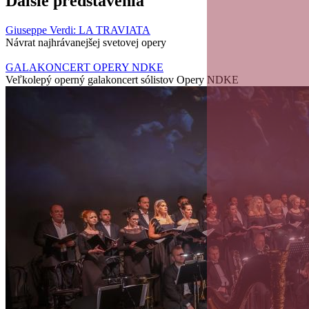
Ďalšie predstavenia
Giuseppe Verdi: LA TRAVIATA
Návrat najhrávanejšej svetovej opery
GALAKONCERT OPERY NDKE
Veľkolepý operný galakoncert sólistov Opery NDKE