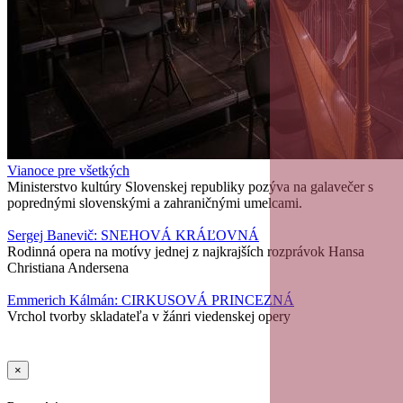
Vianoce pre všetkých
Ministerstvo kultúry Slovenskej republiky pozýva na galavečer s
poprednými slovenskými a zahraničnými umelcami.
Sergej Banevič: SNEHOVÁ KRÁĽOVNÁ
Rodinná opera na motívy jednej z najkrajších rozprávok Hansa
Christiana Andersena
Emmerich Kálmán: CIRKUSOVÁ PRINCEZNÁ
Vrchol tvorby skladateľa v žánri viedenskej opery
×