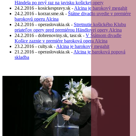
Händela po prvý raz na javisku košickej opery
24.2.2016 - kosickespravy.sk -
Alcina je barokový megahit
24.2.2016 - korzar.sme.sk -
Štátne divadlo uvedie v premiére
barokovú operu Alcina
24.2.2016 - operaslovakia.sk -
Stretnutie košického Klubu
priateľov opery pred premiérou Händlovej opery Alcina
24.2.2016 - dobrenoviny.sk, tasr.sk -
V Štátnom divadle
Košice zaznie v premiére baroková opera Alcina
23.2.2016 - culty.sk -
Alcina je barokový megahit
21.2.2016 - operaslovakia.sk -
Alcina je baroková popová
skladba