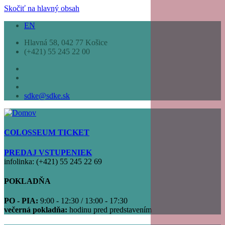
Skočiť na hlavný obsah
EN
Hlavná 58, 042 77 Košice
(+421) 55 245 22 00
sdke@sdke.sk
COLOSSEUM TICKET
PREDAJ VSTUPENIEK
infolinka: (+421) 55 245 22 69
POKLADŇA
PO - PIA:
9:00 - 12:30 / 13:00 - 17:30
večerná pokladňa:
hodinu pred predstavením