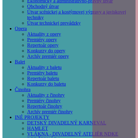
Ekonomický a administratívno-právny útvar
Obchodný útvar
Útvar scénickej a kostýmovej výpravy a javiskovej
techniky
Útvar technickej prevádzky
Opera
Aktuality z opery
Premiéry opery
Repertoár opery
Konkurzy do opery
Archív premiér opery
Balet
Aktuality z baletu
Premiéry baletu
Repertoár baletu
Konkurzy do baletu
Činohra
Aktuality z činohry
Premiéry činohry
Repertoár činohry
Archív premiér činohry
INÉ PROJEKTY
DETSKÝ DIVADELNÝ KARNEVAL
HAMLET
VLÁKNA - DIVADELNÝ ATELIÉR NDKE