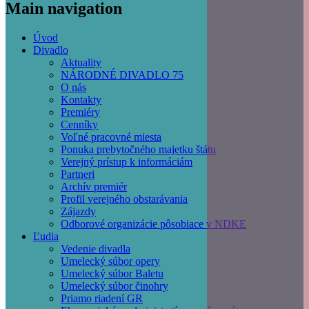
Main navigation
Úvod
Divadlo
Aktuality
NÁRODNÉ DIVADLO 75
O nás
Kontakty
Premiéry
Cenníky
Voľné pracovné miesta
Ponuka prebytočného majetku štátu
Verejný prístup k informáciám
Partneri
Archív premiér
Profil verejného obstarávania
Zájazdy
Odborové organizácie pôsobiace v NDKE
Ľudia
Vedenie divadla
Umelecký súbor opery
Umelecký súbor Baletu
Umelecký súbor činohry
Priamo riadení GR