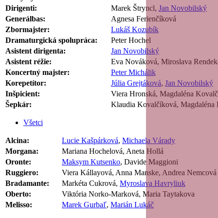
Dirigenti:
Marek Štryncl,
Jan Novobilský
Generálbas:
Agnesa Ferienčíková
Zbormajster:
Lukáš Kozubík
Dramaturgická spolupráca:
Peter Hochel
Asistent dirigenta:
Jan Novobilský
Asistent réžie:
Eva Nováková, Miroslava Rendek
Koncertný majster:
Peter Michálik
Korepetítor:
Júlia Grejtáková
,
Jan Novobilský
Inšpicient:
Viera Hronská, Magdaléna Kovalč
Šepkár:
Klaudia Kovalčíková, Magdaléna 
Všetci
Alcina:
Lucie Kašpárková
,
Michaela Várady
Morgana:
Mariana Hochelová, Aneta Hollá
Oronte:
Maksym Kutsenko
, Davide Maggioni
Ruggiero:
Viera Kállayová, Anna Manske, Andrea Nemcová
Bradamante:
Markéta Cukrová,
Myroslava Havryliuk
Oberto:
Viktória Norko-Marková, Maria Taytakova
Melisso:
Marek Gurbaľ
,
Marián Lukáč