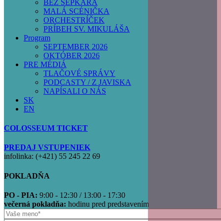
BEZ ŠEPKÁRA
MALÁ SCÉNIČKA
ORCHESTRÍČEK
PRÍBEH SV. MIKULÁŠA
Program
SEPTEMBER 2026
OKTÓBER 2026
PRE MÉDIÁ
TLAČOVÉ SPRÁVY
PODCASTY / Z JAVISKA
NAPÍSALI O NÁS
SK
EN
COLOSSEUM TICKET
PREDAJ VSTUPENIEK
infolinka: (+421) 55 245 22 69
POKLADŇA
PO - PIA:
9:00 - 12:30 / 13:00 - 17:30
večerná pokladňa:
hodinu pred predstavením