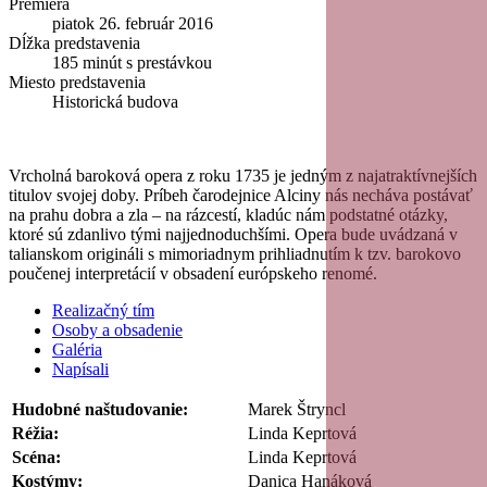
Premiéra
piatok 26. február 2016
Dĺžka predstavenia
185 minút s prestávkou
Miesto predstavenia
Historická budova
Vrcholná baroková opera z roku 1735 je jedným z najatraktívnejších
titulov svojej doby. Príbeh čarodejnice Alciny nás necháva postávať
na prahu dobra a zla – na rázcestí, kladúc nám podstatné otázky,
ktoré sú zdanlivo tými najjednoduchšími. Opera bude uvádzaná v
talianskom origináli s mimoriadnym prihliadnutím k tzv. barokovo
poučenej interpretácií v obsadení európskeho renomé.
Realizačný tím
Osoby a obsadenie
Galéria
Napísali
Hudobné naštudovanie:
Marek Štryncl
Réžia:
Linda Keprtová
Scéna:
Linda Keprtová
Kostýmy:
Danica Hanáková