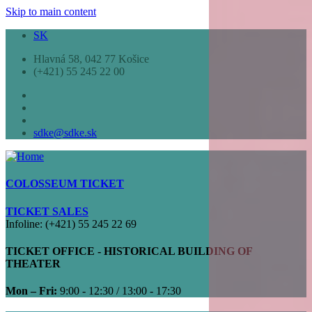
Skip to main content
SK
Hlavná 58, 042 77 Košice
(+421) 55 245 22 00
sdke@sdke.sk
COLOSSEUM TICKET
TICKET SALES
Infoline: (+421) 55 245 22 69
TICKET OFFICE - HISTORICAL BUILDING OF
THEATER
Mon – Fri:
9:00 - 12:30 / 13:00 - 17:30