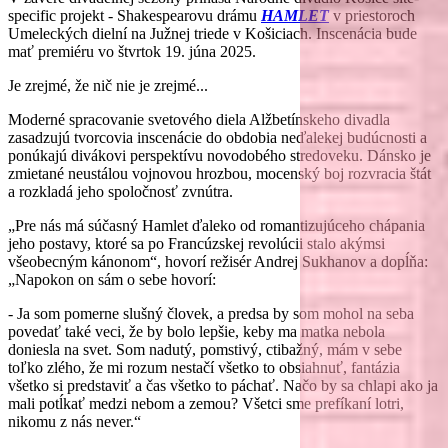
specific projekt - Shakespearovu drámu
HAMLET
v priestoroch
Umeleckých dielní na Južnej triede v Košiciach. Inscenácia bude
mať premiéru vo štvrtok 19. júna 2025.
Je zrejmé, že nič nie je zrejmé...
Moderné spracovanie svetového diela Alžbetínskeho divadla
zasadzujú tvorcovia inscenácie do obdobia neďalekej budúcnosti a
ponúkajú divákovi perspektívu novodobého stredoveku. Dánsko je
zmietané neustálou vojnovou hrozbou, mocenský boj rozvracia štát
a rozkladá jeho spoločnosť zvnútra.
„Pre nás má súčasný Hamlet ďaleko od romantizujúceho chápania
jeho postavy, ktoré sa po Francúzskej revolúcii stalo akýmsi
všeobecným kánonom“, hovorí režisér Andrej Sukhanov a dopĺňa:
„Napokon on sám o sebe hovorí:
- Ja som pomerne slušný človek, a predsa by som mohol na seba
povedať také veci, že by bolo lepšie, keby ma matka nebola
doniesla na svet. Som nadutý, pomstivý, ctibažný, mám v sebe
toľko zlého, že mi rozum nestačí všetko to obsiahnuť, fantázia
všetko si predstaviť a čas všetko to páchať. Načo by sa chlapi ako ja
mali potĺkať medzi nebom a zemou? Všetci sme prefíkaní lotri,
nikomu z nás never.“