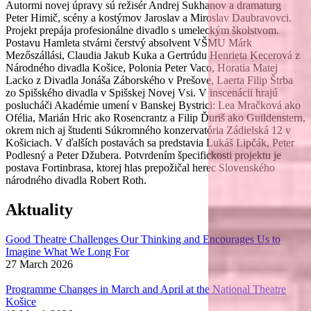
Autormi novej úpravy sú režisér Andrej Sukhanov a dramaturg
Peter Himič, scény a kostýmov Jaroslav a Miroslav Daubravovci.
Projekt prepája profesionálne divadlo s umeleckým školstvom.
Postavu Hamleta stvárni čerstvý absolvent VŠMU Márk
Mezőszállási, Claudia Jakub Kuka a Gertrúdu Henrieta Kecerová z
Národného divadla Košice, Polonia Peter Vaco, Horatia Matej
Lacko z Divadla Jonáša Záborského v Prešove, Laerta Filip Štrba
zo Spišského divadla v Spišskej Novej Vsi. V inscenácii hrajú
poslucháči Akadémie umení v Banskej Bystrici: Lea Mračková ako
Ofélia, Marián Hric ako Rosencrantz a Filip Ďuriš ako Guildenstern,
okrem nich aj študenti Súkromného konzervatória Zádielská 12 v
Košiciach. V ďalších postavách sa predstavia Lukáš Lipčák, Peter
Podlesný a Peter Džubera. Potvrdením špecifickosti projektu je
postava Fortinbrasa, ktorej hlas prepožičal herec Slovenského
národného divadla Robert Roth.
Aktuality
Good Theatre Challenges Our Thinking and Encourages Us to
Imagine What We Long For
27 March 2026
Programme Changes in March and April at the National Theatre
Košice