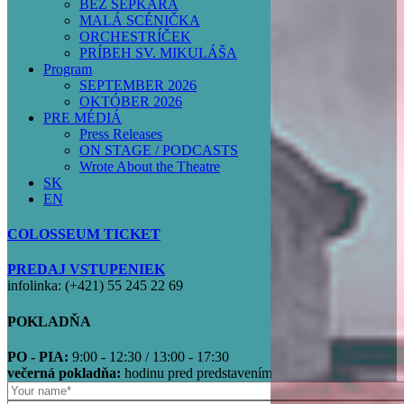
BEZ ŠEPKÁRA
MALÁ SCÉNIČKA
ORCHESTRÍČEK
PRÍBEH SV. MIKULÁŠA
Program
SEPTEMBER 2026
OKTÓBER 2026
PRE MÉDIÁ
Press Releases
ON STAGE / PODCASTS
Wrote About the Theatre
SK
EN
COLOSSEUM TICKET
PREDAJ VSTUPENIEK
infolinka: (+421) 55 245 22 69
POKLADŇA
PO - PIA:
9:00 - 12:30 / 13:00 - 17:30
večerná pokladňa:
hodinu pred predstavením