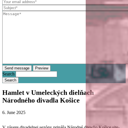
Search
Hamlet v Umeleckých dielňach
Národného divadla Košice
6. June 2025
V závere divadelnej sezóny prináša Národné divadlo Košice site-