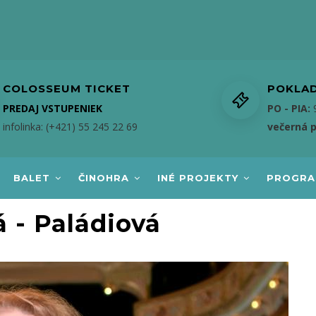
COLOSSEUM TICKET
POKLA
PREDAJ VSTUPENIEK
PO - PIA:
9
infolinka: (+421) 55 245 22 69
večerná 
BALET
ČINOHRA
INÉ PROJEKTY
PROGR
 - Paládiová