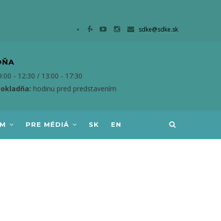
sdke@sdke.sk
DŇA
:00 - 12:30 / 13:00 - 17:30
pokladňa:
hodinu pred predstavením
AM
PRE MÉDIÁ
SK
EN