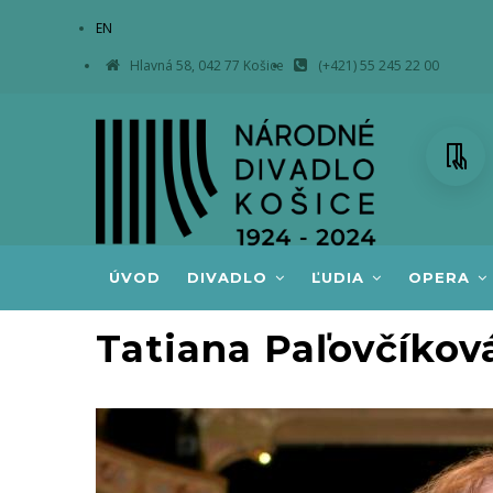
Skočiť
EN
na
Hlavná 58, 042 77 Košice
(+421) 55 245 22 00
hlavný
obsah
MAIN
ÚVOD
DIVADLO
ĽUDIA
OPERA
NAVIGATION
Tatiana Paľovčíková