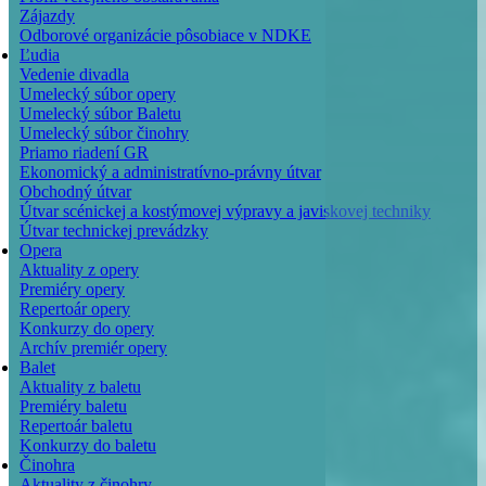
Zájazdy
Odborové organizácie pôsobiace v NDKE
Ľudia
Vedenie divadla
Umelecký súbor opery
Umelecký súbor Baletu
Umelecký súbor činohry
Priamo riadení GR
Ekonomický a administratívno-právny útvar
Obchodný útvar
Útvar scénickej a kostýmovej výpravy a javiskovej techniky
Útvar technickej prevádzky
Opera
Aktuality z opery
Premiéry opery
Repertoár opery
Konkurzy do opery
Archív premiér opery
Balet
Aktuality z baletu
Premiéry baletu
Repertoár baletu
Konkurzy do baletu
Činohra
Aktuality z činohry