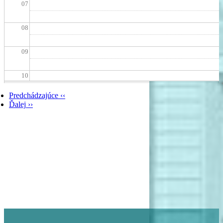
07
08
09
10
Predchádzajúce
‹‹
11
Ďalej
››
Pagination
12
13
14
15
16