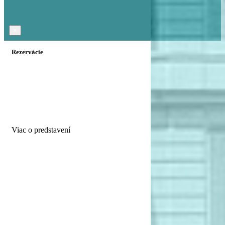
17
×
18
Rezervácie
19
20
21
Viac o predstavení
22
23