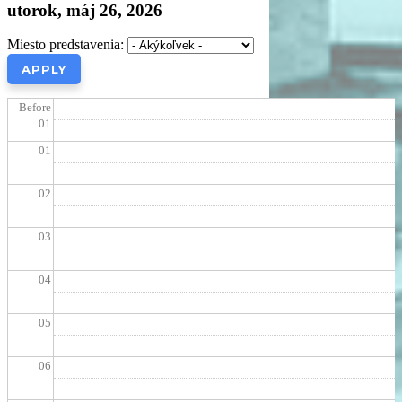
utorok, máj 26, 2026
Miesto predstavenia:
Before
01
01
02
03
04
05
06