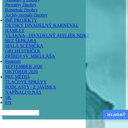
Premiéry činohry
Repertoár činohry
Archív premiér činohry
INÉ PROJEKTY
DETSKÝ DIVADELNÝ KARNEVAL
HAMLET
VLÁKNA - DIVADELNÝ ATELIÉR NDKE
BEZ ŠEPKÁRA
MALÁ SCÉNIČKA
ORCHESTRÍČEK
PRÍBEH SV. MIKULÁŠA
Program
SEPTEMBER 2026
OKTÓBER 2026
PRE MÉDIÁ
TLAČOVÉ SPRÁVY
PODCASTY / Z JAVISKA
NAPÍSALI O NÁS
SK
EN
Hľadať