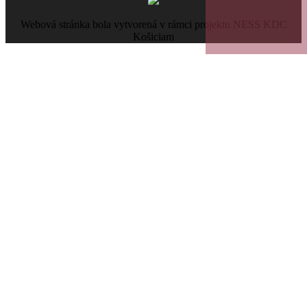
Webová stránka bola vytvorená v rámci projektu NESS KDC
Košiciam