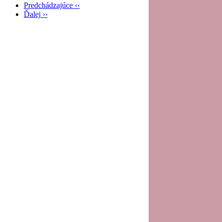
Predchádzajúce
‹‹
Ďalej
››
Pagination
11
12
13
14
15
16
17
18
19