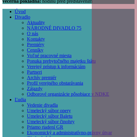
večerná pokladňa:
hodinu pred predstavením
Úvod
Divadlo
Main
Aktuality
navigation
NÁRODNÉ DIVADLO 75
O nás
Kontakty
Premiéry
Cenníky
Voľné pracovné miesta
Ponuka prebytočného majetku štátu
Verejný prístup k informáciám
Partneri
Archív premiér
Profil verejného obstarávania
Zájazdy
Odborové organizácie pôsobiace v NDKE
Ľudia
Vedenie divadla
Umelecký súbor opery
Umelecký súbor Baletu
Umelecký súbor činohry
Priamo riadení GR
Ekonomický a administratívno-právny útvar