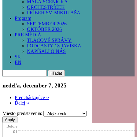
MALÁ SCÉNIČKA
ORCHESTRÍČEK
PRÍBEH SV. MIKULÁŠA
Program
SEPTEMBER 2026
OKTÓBER 2026
PRE MÉDIÁ
TLAČOVÉ SPRÁVY
PODCASTY / Z JAVISKA
NAPÍSALI O NÁS
SK
EN
Hľadať
nedeľa, december 7, 2025
Predchádzajúce
‹‹
Ďalej
››
Pagination
Miesto predstavenia:
Before
01