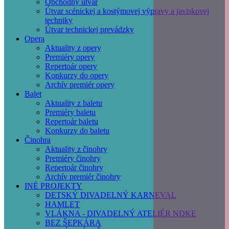
Obchodný útvar
Útvar scénickej a kostýmovej výpravy a javiskovej
techniky
Útvar technickej prevádzky
Opera
Aktuality z opery
Premiéry opery
Repertoár opery
Konkurzy do opery
Archív premiér opery
Balet
Aktuality z baletu
Premiéry baletu
Repertoár baletu
Konkurzy do baletu
Činohra
Aktuality z činohry
Premiéry činohry
Repertoár činohry
Archív premiér činohry
INÉ PROJEKTY
DETSKÝ DIVADELNÝ KARNEVAL
HAMLET
VLÁKNA - DIVADELNÝ ATELIÉR NDKE
BEZ ŠEPKÁRA