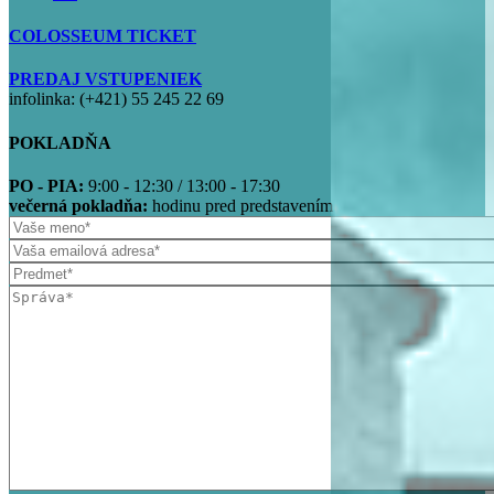
COLOSSEUM TICKET
PREDAJ VSTUPENIEK
infolinka: (+421) 55 245 22 69
POKLADŇA
PO - PIA:
9:00 - 12:30 / 13:00 - 17:30
večerná pokladňa:
hodinu pred predstavením