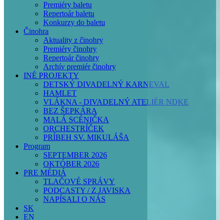
Premiéry baletu
Repertoár baletu
Konkurzy do baletu
Činohra
Aktuality z činohry
Premiéry činohry
Repertoár činohry
Archív premiér činohry
INÉ PROJEKTY
DETSKÝ DIVADELNÝ KARNEVAL
HAMLET
VLÁKNA - DIVADELNÝ ATELIÉR NDKE
BEZ ŠEPKÁRA
MALÁ SCÉNIČKA
ORCHESTRÍČEK
PRÍBEH SV. MIKULÁŠA
Program
SEPTEMBER 2026
OKTÓBER 2026
PRE MÉDIÁ
TLAČOVÉ SPRÁVY
PODCASTY / Z JAVISKA
NAPÍSALI O NÁS
SK
EN