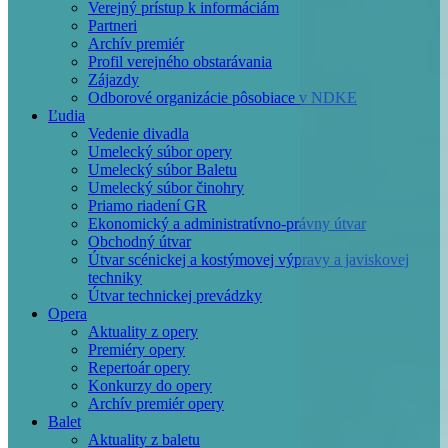
Verejný prístup k informáciám
Partneri
Archív premiér
Profil verejného obstarávania
Zájazdy
Odborové organizácie pôsobiace v NDKE
Ľudia
Vedenie divadla
Umelecký súbor opery
Umelecký súbor Baletu
Umelecký súbor činohry
Priamo riadení GR
Ekonomický a administratívno-právny útvar
Obchodný útvar
Útvar scénickej a kostýmovej výpravy a javiskovej
techniky
Útvar technickej prevádzky
Opera
Aktuality z opery
Premiéry opery
Repertoár opery
Konkurzy do opery
Archív premiér opery
Balet
Aktuality z baletu