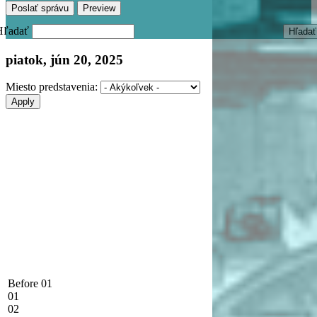
Hľadať
piatok, jún 20, 2025
Miesto predstavenia:
Before 01
01
02