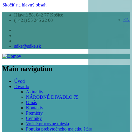
Skočiť na hlavný obsah
Hlavná 58, 042 77 Košice
EN
(+421) 55 245 22 00
sdke@sdke.sk
Main navigation
Úvod
Divadlo
Aktuality
NÁRODNÉ DIVADLO 75
O nás
Kontakty
Premiéry
Cenníky
Voľné pracovné miesta
Ponuka prebytočného majetku štátu