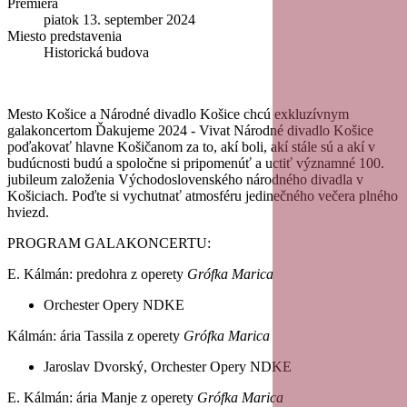
Premiéra
piatok 13. september 2024
Miesto predstavenia
Historická budova
Mesto Košice a Národné divadlo Košice chcú exkluzívnym
galakoncertom Ďakujeme 2024 - Vivat Národné divadlo Košice
poďakovať hlavne Košičanom za to, akí boli, akí stále sú a akí v
budúcnosti budú a spoločne si pripomenúť a uctiť významné 100.
jubileum založenia Východoslovenského národného divadla v
Košiciach. Poďte si vychutnať atmosféru jedinečného večera plného
hviezd.
PROGRAM GALAKONCERTU:
E. Kálmán: predohra z operety
Grófka Marica
Orchester Opery NDKE
Kálmán: ária Tassila z operety
Grófka Marica
Jaroslav Dvorský, Orchester Opery NDKE
E. Kálmán: ária Manje z operety
Grófka Marica