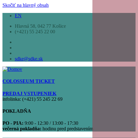
Skočiť na hlavný obsah
EN
Hlavná 58, 042 77 Košice
(+421) 55 245 22 00
sdke@sdke.sk
COLOSSEUM TICKET
PREDAJ VSTUPENIEK
infolinka: (+421) 55 245 22 69
POKLADŇA
PO - PIA:
9:00 - 12:30 / 13:00 - 17:30
večerná pokladňa:
hodinu pred predstavením