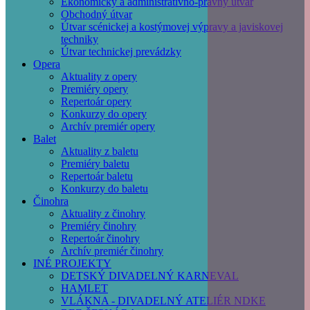
Ekonomický a administratívno-právny útvar
Obchodný útvar
Útvar scénickej a kostýmovej výpravy a javiskovej
techniky
Útvar technickej prevádzky
Opera
Aktuality z opery
Premiéry opery
Repertoár opery
Konkurzy do opery
Archív premiér opery
Balet
Aktuality z baletu
Premiéry baletu
Repertoár baletu
Konkurzy do baletu
Činohra
Aktuality z činohry
Premiéry činohry
Repertoár činohry
Archív premiér činohry
INÉ PROJEKTY
DETSKÝ DIVADELNÝ KARNEVAL
HAMLET
VLÁKNA - DIVADELNÝ ATELIÉR NDKE