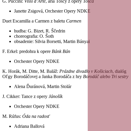
G. Puccini:
Vissi d
’Arte
, ária Toscy z opery
Tosca
Janette Zsigová, Orchester Opery NDKE
Duet Escamilla a Carmen z baletu
Carmen
hudba: G. Bizet, R. Ščedrin
choreografia: O. Šoth
obsadenie: Silvia Borsetti, Martin Bányai
F. Erkel: predohra k opere
Bánk Bán
Orchester Opery NDKE
K. Horák, M. Ditte, M. Baláž:
Prázdne divadlo v Košiciach
, dialóg
Oľgy Borodáčovej a Janka Borodáča z hry
Borodáč alebo Tri sestry
Alena Ďuránová, Martin Stolár
J. Cikker: Tance z opery
Jánošík
Orchester Opery NDKE
M. Rúfus:
Óda na radosť
Adriana Ballová