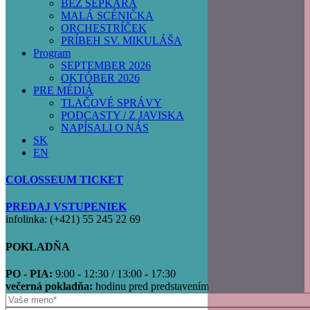
BEZ ŠEPKÁRA
MALÁ SCÉNIČKA
ORCHESTRÍČEK
PRÍBEH SV. MIKULÁŠA
Program
SEPTEMBER 2026
OKTÓBER 2026
PRE MÉDIÁ
TLAČOVÉ SPRÁVY
PODCASTY / Z JAVISKA
NAPÍSALI O NÁS
SK
EN
COLOSSEUM TICKET
PREDAJ VSTUPENIEK
infolinka: (+421) 55 245 22 69
POKLADŇA
PO - PIA:
9:00 - 12:30 / 13:00 - 17:30
večerná pokladňa:
hodinu pred predstavením