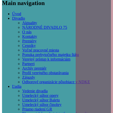
Main navigation
Úvod
Divadlo
Aktuality
NÁRODNÉ DIVADLO 75
O nás
Kontakty
Premiéry
Cenníky
Voľné pracovné miesta
Ponuka prebytočného majetku štátu
Verejný prístup k informáciám
Partneri
Archív premiér
Profil verejného obstarávania
Zájazdy
Odborové organizácie pôsobiace v NDKE
Ľudia
Vedenie divadla
Umelecký súbor opery
Umelecký súbor Baletu
Umelecký súbor činohry
Priamo riadení GR