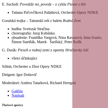
E. Suchoň:
Povedzže mi, povedz
– z cyklu
Piesne z hôr
Tatiana Paľovčíková Paládiová, Orchester Opery NDKE
Goralská trojka – Tatranskí orli z baletu
Rodná Zem
hudba: Svetozár Stračina
choreografia: Juraj Kubánka
obsadenie: Františka Vargová, Nina Ravasová, Irina Ivaniv,
Šimon Stariňák, Marek Šarišský, Peter Rolík
G. Dusík:
Pieseň o rodnej zemi
z operety
Hrnčiarsky bál
všetci účinkujúci
Sólisti, Orchester a Zbor Opery NDKE
Dirigent: Igor Dohovič
Moderátori: Andrea Tatarková, Richard Herrgott
Galéria
Napísali
Tlačové správy