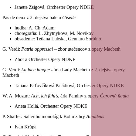
Janette Zsigová, Orchester Opery NDKE
Pas de deux z 2. dejstva baletu
Giselle
hudba: A. Ch. Adam:
choregrafia: L. Zhytnykova, M. Novikov
obsadenie: Tetiana Lubska, Gennaro Sorbino
G. Verdi:
Patria oppressa!
– zbor utečencov z opery Macbeth
Zbor a Orchester Opery NDKE
G. Verdi:
La luce langue
- ária Lady Macbeth z 2. dejstva opery
Macbeth
Tatiana Paľovčíková Paládiová, Orchester Opery NDKE
W. A. Mozart:
Ach, ich fühl's
, ária Paminy z opery
Čarovná flauta
Aneta Hollá, Orchester Opery NDKE
P. Shaffer: Salieriho monológ k Bohu z hry
Amadeus
Ivan Krúpa