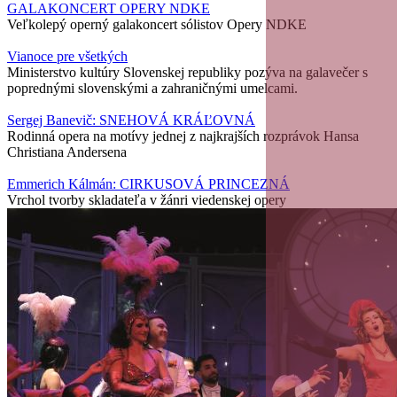
GALAKONCERT OPERY NDKE
Veľkolepý operný galakoncert sólistov Opery NDKE
Vianoce pre všetkých
Ministerstvo kultúry Slovenskej republiky pozýva na galavečer s
poprednými slovenskými a zahraničnými umelcami.
Sergej Banevič: SNEHOVÁ KRÁĽOVNÁ
Rodinná opera na motívy jednej z najkrajších rozprávok Hansa
Christiana Andersena
Emmerich Kálmán: CIRKUSOVÁ PRINCEZNÁ
Vrchol tvorby skladateľa v žánri viedenskej opery