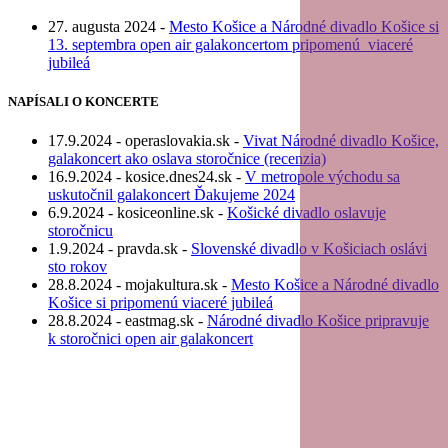
27. augusta 2024 -
Mesto Košice a Národné divadlo Košice si
13. septembra open air galakoncertom pripomenú viaceré
jubileá
NAPÍSALI O KONCERTE
17.9.2024 - operaslovakia.sk -
Vivat Národné divadlo Košice,
galakoncert ako oslava storočnice (recenzia)
16.9.2024 - kosice.dnes24.sk -
V metropole východu sa
uskutočnil galakoncert Ďakujeme 2024
6.9.2024 - kosiceonline.sk -
Košické divadlo oslavuje
storočnicu
1.9.2024 - pravda.sk -
Slovenské divadlo v Košiciach oslávi
sto rokov
28.8.2024 - mojakultura.sk -
Mesto Košice a Národné divadlo
Košice si pripomenú viaceré jubileá
28.8.2024 - eastmag.sk -
Národné divadlo Košice pripravuje
k storočnici open air galakoncert