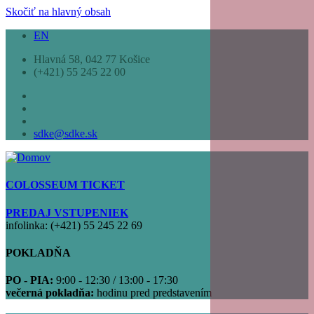
Skočiť na hlavný obsah
EN
Hlavná 58, 042 77 Košice
(+421) 55 245 22 00
sdke@sdke.sk
COLOSSEUM TICKET
PREDAJ VSTUPENIEK
infolinka: (+421) 55 245 22 69
POKLADŇA
PO - PIA:
9:00 - 12:30 / 13:00 - 17:30
večerná pokladňa:
hodinu pred predstavením