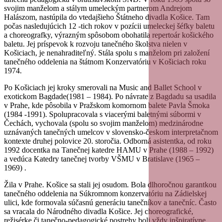
svojim manželom a stálym umeleckým partnerom Andrejom
Halászom, nastúpila do vtedajšieho Štátneho divadla Košice. Tam
počas nasledujúcich 12 -tich rokov v pozícii umeleckej šéfky baletu
a choreografky, výrazným spôsobom obohatila repertoár košického
baletu. Jej príspevok k rozvoju tanečného školstva nielen v
Košiciach, je nenahraditeľný. Stála spolu s manželom pri založení
tanečného oddelenia na štátnom Konzervatóriu v Košiciach roku
1974.
Po Košiciach jej kroky smerovali na Music and Ballet School v
exotickom Bagdade(1981 – 1984). Po návrate z Bagdadu sa usadila
v Prahe, kde pôsobila v Pražskom komornom balete Pavla Šmoka
(1984 -1991). Spolupracovala s viacerými baletnými súbormi v
Čechách, vychovala (spolu so svojim manželom) medzinárodne
uznávaných tanečných umelcov v slovensko-českom interpretačnom
kontexte druhej polovice 20. storočia. Odborná asistentka, od roku
1992 docentka na Tanečnej katedre HAMU v Prahe (1988 – 1992)
a vedúca Katedry tanečnej tvorby VŠMU v Bratislave (1965 –
1969) .
Žila v Prahe. Košice sa stali jej osudom. Bola dlhoročnou garantkou
tanečného oddelenia na Súkromnom konzervatóriu na Zádielskej
ulici, kde formovala súčasnú generáciu tanečníkov a tanečníc. Často
sa vracala do Národného divadla Košice. Jej choreografické,
režisérke či tanečno-pedagogické postrehy boli vždy inšpiratívne,