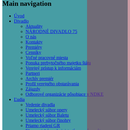
Main navigation
Úvod
Divadlo
Aktuality
NÁRODNÉ DIVADLO 75
O nás
Kontakty
Premiéry
Cenníky
Voľné pracovné miesta
Ponuka prebytočného majetku štátu
Verejný prístup k informáciám
Partneri
Archív premiér
Profil verejného obstarávania
Zájazdy
Odborové organizácie pôsobiace v NDKE
Ľudia
Vedenie divadla
Umelecký súbor opery
Umelecký súbor Baletu
Umelecký súbor činohry
Priamo riadení GR