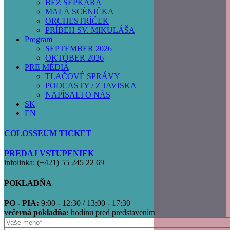
BEZ ŠEPKÁRA
MALÁ SCÉNIČKA
ORCHESTRÍČEK
PRÍBEH SV. MIKULÁŠA
Program
SEPTEMBER 2026
OKTÓBER 2026
PRE MÉDIÁ
TLAČOVÉ SPRÁVY
PODCASTY / Z JAVISKA
NAPÍSALI O NÁS
SK
EN
COLOSSEUM TICKET
PREDAJ VSTUPENIEK
infolinka: (+421) 55 245 22 69
POKLADŇA
PO - PIA:
9:00 - 12:30 / 13:00 - 17:30
večerná pokladňa:
hodinu pred predstavením