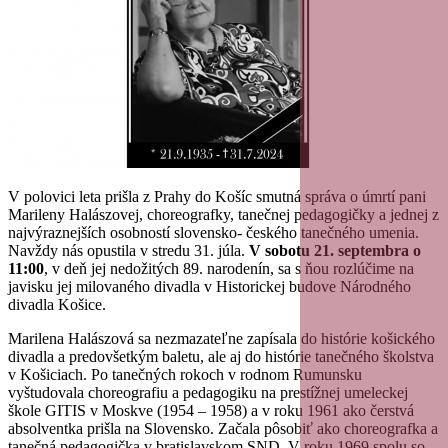
V polovici leta prišla z Prahy do Košíc smutná správa o úmrtí pani
Marileny Halászovej, choreografky, tanečnej pedagogičky a jednej z
najvýraznejších osobností slovensko- českého tanečného umenia.
Navždy nás opustila v stredu 31. júla.
V sobotu 21. septembra o
11:00
, v deň jej nedožitých 89. narodenín, sa s ňou rozlúčime na
javisku jej milovaného divadla v Historickej budove Národného
divadla Košice.
Marilena Halászová sa nezmazateľne zapísala do histórie košického
divadla a predovšetkým baletu, ale aj do histórie tanečného školstva
v Košiciach. Po tanečných rokoch v rodnom Rumunsku
vyštudovala choreografiu a pedagogiku na prestížnej umeleckej
škole GITIS v Moskve (1954 – 1958) a v roku 1961 ako čerstvá
absolventka prišla na Slovensko. Začala pôsobiť ako choreografka a
tanečná pedagogička v bratislavskom SND. V roku 1969 spolu so