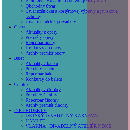
Ekonomický a administratívno-právny útvar
Obchodný útvar
Útvar scénickej a kostýmovej výpravy a javiskovej
techniky
Útvar technickej prevádzky
Opera
Aktuality z opery
Premiéry opery
Repertoár opery
Konkurzy do opery
Archív premiér opery
Balet
Aktuality z baletu
Premiéry baletu
Repertoár baletu
Konkurzy do baletu
Činohra
Aktuality z činohry
Premiéry činohry
Repertoár činohry
Archív premiér činohry
INÉ PROJEKTY
DETSKÝ DIVADELNÝ KARNEVAL
HAMLET
VLÁKNA - DIVADELNÝ ATELIÉR NDKE