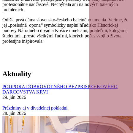
profesionálne nadčasové. Nechýbala ani na nových baletných
premiérach.
Odišla prvá dáma slovensko-českého baletného umenia. Veríme, že
jej „posledná opona“ symbolicky naplní hľadisko Historickej
budovy Národného divadla Košice umelcami, priateľmi, kolegami,
študentmi...proste všetkými ľuďmi, ktorých počas svojho života
profesijne inšpirovala.
Aktuality
PODPORA DOBROVOĽNÉHO BEZPRÍSPEVKOVÉHO
DARCOVSTVA KRVI
29. jún 2026
Prázdniny aj v divadelnej pokladni
28. jún 2026