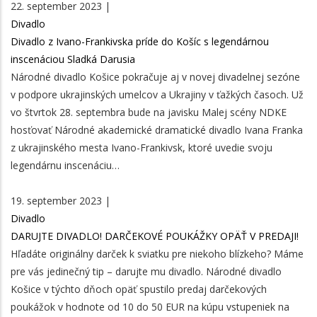
22. september 2023 |
Divadlo
Divadlo z Ivano-Frankivska príde do Košíc s legendárnou
inscenáciou Sladká Darusia
Národné divadlo Košice pokračuje aj v novej divadelnej sezóne
v podpore ukrajinských umelcov a Ukrajiny v ťažkých časoch. Už
vo štvrtok 28. septembra bude na javisku Malej scény NDKE
hosťovať Národné akademické dramatické divadlo Ivana Franka
z ukrajinského mesta Ivano-Frankivsk, ktoré uvedie svoju
legendárnu inscenáciu…
19. september 2023 |
Divadlo
DARUJTE DIVADLO! DARČEKOVÉ POUKÁŽKY OPÄŤ V PREDAJI!
Hľadáte originálny darček k sviatku pre niekoho blízkeho? Máme
pre vás jedinečný tip – darujte mu divadlo. Národné divadlo
Košice v týchto dňoch opäť spustilo predaj darčekových
poukážok v hodnote od 10 do 50 EUR na kúpu vstupeniek na