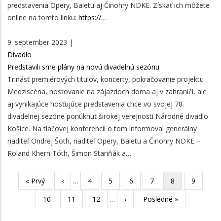
predstavenia Opery, Baletu aj Činohry NDKE. Získať ich môžete
online na tomto linku:
https://…
9. september 2023 |
Divadlo
Predstavili sme plány na novú divadelnú sezónu
Trinásť premiérových titulov, koncerty, pokračovanie projektu
Medziscéna, hosťovanie na zájazdoch doma aj v zahraničí, ale
aj vynikajúce hosťujúce predstavenia chce vo svojej 78.
divadelnej sezóne ponúknuť širokej verejnosti Národné divadlo
Košice. Na tlačovej konferencii o tom informoval generálny
riaditeľ Ondrej Šoth, riaditeľ Opery, Baletu a Činohry NDKE –
Roland Khern Tóth, Šimon Stariňák a…
First
« Prvý
Previous
‹
…
Page
4
Page
5
Page
6
Page
7
Aktuálna
8
Page
9
Pagination
page
page
stránka
Page
10
Page
11
Page
12
…
Ďalšia
›
Posledná
Posledné »
strana
strana