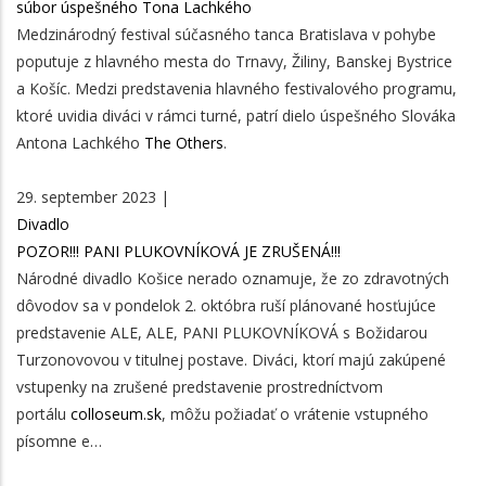
súbor úspešného Tona Lachkého
Medzinárodný festival súčasného tanca Bratislava v pohybe
poputuje z hlavného mesta do Trnavy, Žiliny, Banskej Bystrice
a Košíc. Medzi predstavenia hlavného festivalového programu,
ktoré uvidia diváci v rámci turné, patrí dielo úspešného Slováka
Antona Lachkého
The Others
.
29. september 2023 |
Divadlo
POZOR!!! PANI PLUKOVNÍKOVÁ JE ZRUŠENÁ!!!
Národné divadlo Košice nerado oznamuje, že zo zdravotných
dôvodov sa v pondelok 2. októbra ruší plánované hosťujúce
predstavenie ALE, ALE, PANI PLUKOVNÍKOVÁ s Božidarou
Turzonovovou v titulnej postave. Diváci, ktorí majú zakúpené
vstupenky na zrušené predstavenie prostredníctvom
portálu
colloseum.sk
, môžu požiadať o vrátenie vstupného
písomne e…