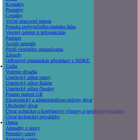
Kontakty
Premiéry
Cenníky
Voľné pracovné miesta
Ponuka prebytočného majetku štátu
Verejný prístup k informáciám
Partneri
Archív premiér
Profil verejného obstarávania
Zájazdy
Odborové organizácie pôsobiace v NDKE
Ľudia
Vedenie divadla
Umelecký súbor opery
Umelecký súbor Baletu
Umelecký súbor činohry
Priamo riadení GR
Ekonomický a administratívno-právny útvar
Obchodný útvar
Útvar scénickej a kostýmovej výpravy a javiskovej techniky
Útvar technickej prevádzky
Opera
Aktuality z opery
Premiéry opery
Repertoár opery