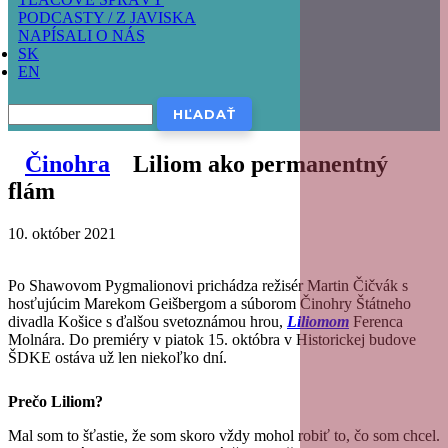
PODCASTY / Z JAVISKA
NAPÍSALI O NÁS
SK
EN
Hľadať
Činohra
Liliom ako permanentný
flám
10. október 2021
Po Shawovom Pygmalionovi prichádza režisér Martin Čičvák s
hosťujúcim Marekom Geišbergom a súborom Činohry Štátneho
divadla Košice s ďalšou svetoznámou hrou,
Liliomom
Ferenca
Molnára. Do premiéry v piatok 15. októbra v Historickej budove
ŠDKE ostáva už len niekoľko dní.
Prečo Liliom?
Mal som to šťastie, že som skoro vždy mohol robiť to, čo som chcel.