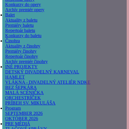
Konkurzy do opery
Archív premiér opery
Balet
Aktuality z baletu
Premiéry baletu
Repertoár baletu
Konkurzy do baletu
Činohra
Aktuality z činohry
Premiéry činohry
Repertoár činohry
Archív premiér činohry
INÉ PROJEKTY
DETSKÝ DIVADELNÝ KARNEVAL
HAMLET
VLÁKNA - DIVADELNÝ ATELIÉR NDKE
BEZ ŠEPKÁRA
MALÁ SCÉNIČKA
ORCHESTRÍČEK
PRÍBEH SV. MIKULÁŠA
Program
SEPTEMBER 2026
OKTÓBER 2026
PRE MÉDIÁ
TLAČOVÉ SPRÁVY