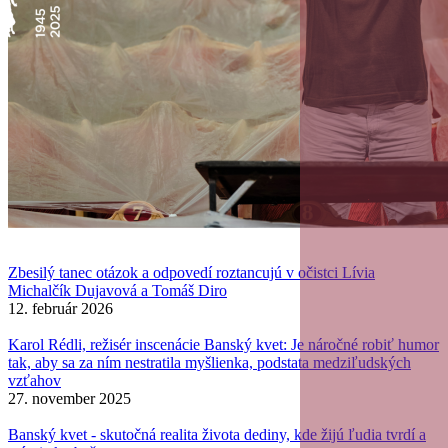
Zbesilý tanec otázok a odpovedí roztancujú v očistci Lívia
Michalčík Dujavová a Tomáš Diro
12. február 2026
Karol Rédli, režisér inscenácie Banský kvet: Je náročné robiť humor
tak, aby sa za ním nestratila myšlienka, podstata medziľudských
vzťahov
27. november 2025
Banský kvet - skutočná realita života dediny, kde žijú ľudia tvrdí a