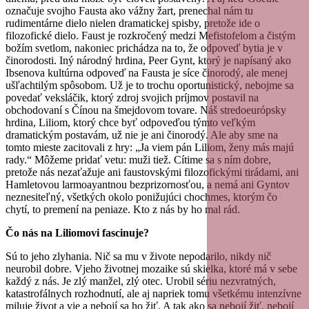
označuje svojho Fausta ako vážny žart, prenechal nám tu
rudimentárne dielo nielen dramatickej spisby, pretože ide o
filozofické dielo. Faust je rozkročený medzi Mefistofelom a čistým
božím svetlom, nakoniec prichádza na to, že odpoveď bytia je v
činorodosti. Iný národný hrdina, Peer Gynt, ktorý je napísaný ako
Ibsenova kultúrna odpoveď na Fausta je síce činorodý, ale menej
ušľachtilým spôsobom. Už je to trochu oportunistický, nebojme sa
povedať veksláčik, ktorý zdroj svojich príjmov postavil na
obchodovaní s Čínou na šmejdovom tovare. Náš stredoeurópsky
hrdina, Liliom, ktorý chce byť odpoveďou týmto veľkým
dramatickým postavám, už nie je ani činorodý. Ale aby sme na
tomto mieste zacitovali z hry: „Ja viem pán Liliom, ženy más majú
rady.“ Môžeme pridať vetu: muži tiež. Cítime sa s ním dobre,
pretože nás nezaťažuje ani faustovskými filozofickými tirádami, ani
Hamletovou larmoayantnou bezprizornosťou, a nemá ani Gyntov
neznesiteľný, všetkých okolo ponižujúci chochmes, ktorým čo
chytí, to premení na peniaze. Kto z nás by ho mal rád.
Čo nás na Liliomovi fascinuje?
Sú to jeho zlyhania. Nič sa mu v živote nepodarilo, nikdy nič
neurobil dobre. Vjeho životnej mozaike sú skielka, ktoré má v sebe
každý z nás. Je zlý manžel, zlý otec. Urobil sériu nezvratných,
katastrofálnych rozhodnutí, ale aj napriek tomu všetkému intenzívne
miluje život a vie a nebojí sa ho žiť. A tak ako sa nebojí žiť, nebojí