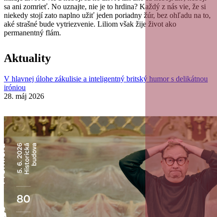
sa ani zomrieť. No uznajte, nie je to hrdina? Každý z nás vie, že si
niekedy stojí zato naplno užiť jeden poriadny žúr, bez ohľadu na to,
aké strašné bude vytriezvenie. Liliom však žije život ako
permanentný flám.
Aktuality
V hlavnej úlohe zákulisie a inteligentný britský humor s delikátnou
iróniou
28. máj 2026