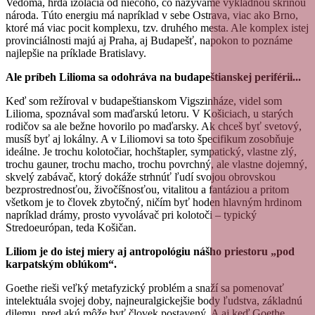
Vedomá, hrdá izolácia od niečoho, čo nazývame výkladnou skriňou
národa. Túto energiu má napríklad v sebe Ostrava, viac ako Brno,
ktoré má viac pocit komplexu, tzv. druhého mesta. Ale komplex istej
provinciálnosti majú aj Praha, aj Budapešť, napokon to poznáme
najlepšie na príklade Bratislavy.
Ale príbeh Lilioma sa odohráva na budapeštianskej periférii...
Keď som režíroval v budapeštianskom Vigszinháze, videl som
Lilioma, spoznával som maďarskú letoru. V Košiciach, u starých
rodičov sa ale bežne hovorilo po maďarsky. Ak chceš byť svetový,
musíš byť aj lokálny. A v Liliomovi sa toto špecifikum zosobňuje
ideálne. Je trochu kolotočiar, hochštapler, sympatický, vlastne zlý,
trochu gauner, trochu macho, trochu povrchný, ale vlastne dojemný,
skvelý zabávač, ktorý dokáže strhnúť ľudí svojou obrovskou
bezprostrednosťou, živočíšnosťou, vitalitou a fantáziou a pritom
všetkom je to človek zbytočný, ničím byť hoden hlavným hrdinom
napríklad drámy, prosto vyvolávač pri kolotoči – typický
Stredoeurópan, teda Košičan.
Liliom je do istej miery aj antropológiu nášho priestoru „pod
karpatským oblúkom“.
Goethe rieši veľký metafyzický problém a snaží sa pomenovať
intelektuála svojej doby, najneuralgickejšie body ľudstva, základnú
dilemu, pred akú môže byť človek postavený. A aj keď Goethe