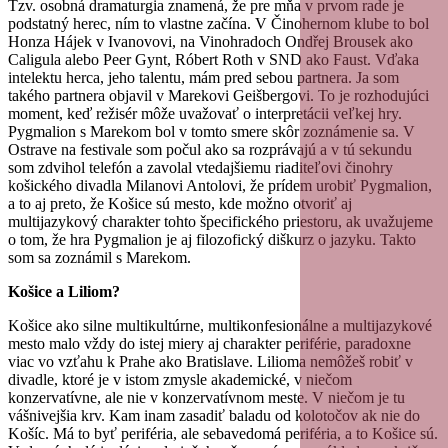
Tzv. osobná dramaturgia znamená, že pre mňa v prvom rade je
podstatný herec, ním to vlastne začína. V Činohernom klube to bol
Honza Hájek v Ivanovovi, na Vinohradoch Ondřej Brousek ako
Caligula alebo Peer Gynt, Róbert Roth v SND ako Faust. Vďaka
intelektu herca, jeho talentu, mám pred sebou partnera. Ja som
takého partnera objavil v Marekovi Geišbergovi. To je rozhodujúci
moment, keď režisér môže uvažovať o interpretácii veľkej hry.
Pygmalion s Marekom bol v tomto smere skôr zoznámenie sa. V
Ostrave na festivale som počul ako sa rozprávajú a v tú sekundu
som zdvihol telefón a zavolal vtedajšiemu riaditeľovi činohry
košického divadla Milanovi Antolovi, že prídem urobiť Pygmalion,
a to aj preto, že Košice sú mesto, kde možno otvoriť aj
multijazykový charakter tohto špecifického priestoru, ak uvažujeme
o tom, že hra Pygmalion je aj filozofický diškurz o jazyku. Takto
som sa zoznámil s Marekom.
Košice a Liliom?
Košice ako silne multikultúrne, multikonfesionálne a multijazykové
mesto malo vždy do istej miery aj charakter periférie, paradoxne
viac vo vzťahu k Prahe ako Bratislave. Lilioma nemôžeš robiť v
divadle, ktoré je v istom zmysle akademické, v niečom
konzervatívne, ale nie v konzervatívnom meste. V niečom je tu
vášnivejšia krv. Kam inam zasadiť baladu od kolotočov ak nie do
Košíc. Má to byť periféria, ale sebavedomá periféria, a to Košice sú.