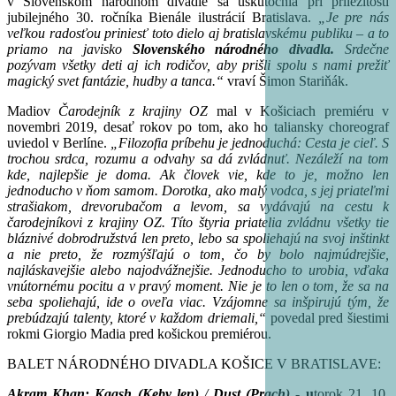
v Slovenskom národnom divadle sa uskutočnia pri príležitosti
jubilejného 30. ročníka Bienále ilustrácií Bratislava.
„Je pre nás
veľkou radosťou priniesť toto dielo aj bratislavskému publiku – a to
priamo na javisko
Slovenského národného divadla
.
Srdečne
pozývam všetky deti aj ich rodičov, aby prišli spolu s nami prežiť
magický svet fantázie, hudby a tanca.“
vraví Šimon Stariňák.
Madiov
Čarodejník z krajiny OZ
mal v Košiciach premiéru v
novembri 2019, desať rokov po tom, ako ho taliansky choreograf
uviedol v Berlíne.
„Filozofia príbehu je jednoduchá: Cesta je cieľ. S
trochou srdca, rozumu a odvahy sa dá zvládnuť. Nezáleží na tom
kde, najlepšie je doma. Ak človek vie, kde to je, možno len
jednoducho v ňom samom. Dorotka, ako malý vodca, s jej priateľmi
strašiakom, drevorubačom a levom, sa vydávajú na cestu k
čarodejníkovi z krajiny OZ. Títo štyria priatelia zvládnu všetky tie
bláznivé dobrodružstvá len preto, lebo sa spoliehajú na svoj inštinkt
a nie preto, že rozmýšľajú o tom, čo by bolo najmúdrejšie,
najláskavejšie alebo najodvážnejšie. Jednoducho to urobia, vďaka
vnútornému pocitu a v pravý moment. Nie je to len o tom, že sa na
seba spoliehajú, ide o oveľa viac. Vzájomne sa inšpirujú tým, že
prebúdzajú talenty, ktoré v každom driemali,“
povedal pred šiestimi
rokmi Giorgio Madia pred košickou premiérou.
BALET NÁRODNÉHO DIVADLA KOŠICE V BRATISLAVE:
Akram Khan:
Kaash (Keby len)
/
Dust (Prach)
- u
torok 21. 10.