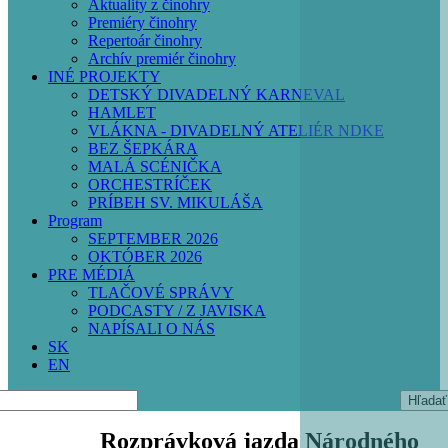
Aktuality z činohry
Premiéry činohry
Repertoár činohry
Archív premiér činohry
INÉ PROJEKTY
DETSKÝ DIVADELNÝ KARNEVAL
HAMLET
VLÁKNA - DIVADELNÝ ATELIÉR NDKE
BEZ ŠEPKÁRA
MALÁ SCÉNIČKA
ORCHESTRÍČEK
PRÍBEH SV. MIKULÁŠA
Program
SEPTEMBER 2026
OKTÓBER 2026
PRE MÉDIÁ
TLAČOVÉ SPRÁVY
PODCASTY / Z JAVISKA
NAPÍSALI O NÁS
SK
EN
Hľadať
Rozprávková jazda Národného
BALET