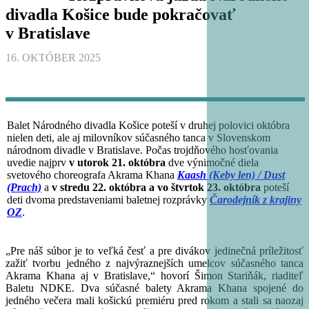
divadla Košice bude pokračovať
v Bratislave
16. OKTÓBER 2025
Balet Národného divadla Košice poteší v druhej polovici októbra
nielen deti, ale aj milovníkov súčasného tanca v Slovenskom
národnom divadle v Bratislave. Počas trojdňového hosťovania
uvedie najprv
v utorok 21. októbra
dve výnimočné diela
svetového choreografa
Akrama Khana
Kaash (Keby len)
/
Dust
(Prach)
a
v stredu 22. októbra a vo štvrtok 23. októbra
poteší
deti dvoma predstaveniami baletnej rozprávky
Čarodejník z krajiny
OZ
.
„Pre náš súbor je to veľká česť a pre divákov jedinečná príležitosť
zažiť tvorbu jedného z najvýraznejších umelcov súčasného tanca
Akrama Khana aj v Bratislave,“ hovorí Šimon Stariňák, riaditeľ
Baletu NDKE. Dva súčasné balety Akrama Khana spojené do
jedného večera mali košickú premiéru pred rokom a stali sa naozaj