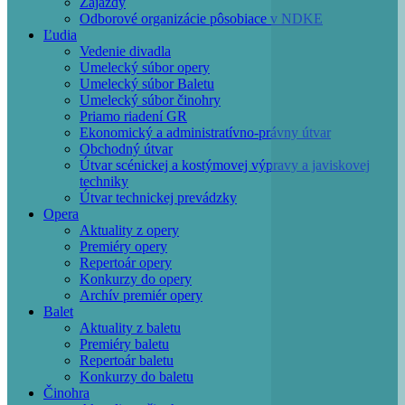
Zájazdy
Odborové organizácie pôsobiace v NDKE
Ľudia
Vedenie divadla
Umelecký súbor opery
Umelecký súbor Baletu
Umelecký súbor činohry
Priamo riadení GR
Ekonomický a administratívno-právny útvar
Obchodný útvar
Útvar scénickej a kostýmovej výpravy a javiskovej
techniky
Útvar technickej prevádzky
Opera
Aktuality z opery
Premiéry opery
Repertoár opery
Konkurzy do opery
Archív premiér opery
Balet
Aktuality z baletu
Premiéry baletu
Repertoár baletu
Konkurzy do baletu
Činohra