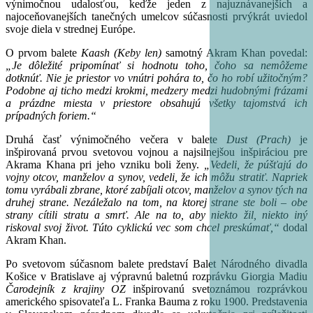
výnimočnou udalosťou, keďže jeden z najuznávanejších a
najoceňovanejších tanečných umelcov súčasnosti prvýkrát uviedol
svoje diela v strednej Európe.
O prvom balete
Kaash (Keby len)
samotný Akram Khan povedal:
„Je dôležité pripomínať si hodnotu toho, čoho sa nemôžeme
dotknúť. Nie je priestor vo vnútri pohára to, čo ho robí užitočným?
Podobne aj ticho medzi krokmi, medzery medzi hudobnými frázami
a prázdne miesta v priestore obsahujú všetky tajomstvá ich
prípadných foriem.“
Druhá časť výnimočného večera v balete
Dust (Prach)
je
inšpirovaná prvou svetovou vojnou a najsilnejšou inšpiráciou pre
Akrama Khana pri jeho vzniku boli ženy.
„Vedeli, že púšťajú do
vojny otcov, manželov a synov, vedeli, že ich môžu stratiť. Napriek
tomu vyrábali zbrane, ktoré zabíjali otcov, manželov a synov tých na
druhej strane. Nezáležalo na tom, na ktorej strane ste boli – obe
strany cítili stratu a smrť. Ale na to, aby niekto žil, niekto iný
riskoval svoj život. Túto cyklickú vec som chcel preskúmať,“
dodal
Akram Khan.
Po svetovom súčasnom balete predstaví Balet Národného divadla
Košice v Bratislave aj výpravnú baletnú rozprávku Giorgia Madiu
Čarodejník z krajiny OZ
inšpirovanú svetoznámou rozprávkou
amerického spisovateľa L. Franka Bauma z roku 1900. Predstavenia