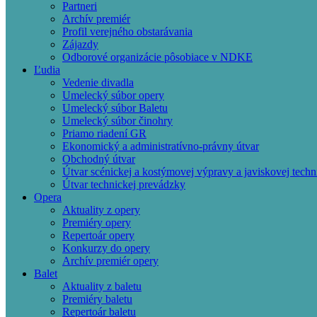
Partneri
Archív premiér
Profil verejného obstarávania
Zájazdy
Odborové organizácie pôsobiace v NDKE
Ľudia
Vedenie divadla
Umelecký súbor opery
Umelecký súbor Baletu
Umelecký súbor činohry
Priamo riadení GR
Ekonomický a administratívno-právny útvar
Obchodný útvar
Útvar scénickej a kostýmovej výpravy a javiskovej techn
Útvar technickej prevádzky
Opera
Aktuality z opery
Premiéry opery
Repertoár opery
Konkurzy do opery
Archív premiér opery
Balet
Aktuality z baletu
Premiéry baletu
Repertoár baletu