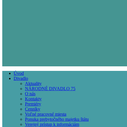
Úvod
Divadlo
Main
Aktuality
navigation
NÁRODNÉ DIVADLO 75
O nás
Kontakty
Premiéry
Cenníky
Voľné pracovné miesta
Ponuka prebytočného majetku štátu
Verejný prístup k informáciám