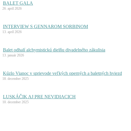
BALET GALA
26. apríl 2026
INTERVIEW S GENNAROM SORBINOM
13. apríl 2026
Balet odhalí alchymistickú dielňu divadelného zákulisia
13. január 2026
Kúzlo Vianoc v sprievode veľkých operných a baletných hviezd
18. december 2025
LUSKÁČIK AJ PRE NEVIDIACICH
10. december 2025