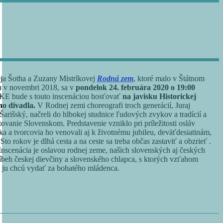
ja Šotha a Zuzany Mistríkovej
Rodná zem
, ktoré malo v Štátnom
u v novembri 2018, sa v
pondelok 24. februára 2020 o 19:00
ŠDKE bude s touto inscenáciou hosťovať
na javisku Historickej
o divadla.
V Rodnej zemi choreografi troch generácií, Juraj
rišský, načreli do hlbokej studnice ľudových zvykov a tradícií a
vanie Slovenskom. Predstavenie vzniklo pri príležitosti osláv
a a tvorcovia ho venovali aj k životnému jubileu, deväťdesiatinám,
o rokov je dlhá cesta a na ceste sa treba občas zastaviť a obzrieť .
nscenácia je oslavou rodnej zeme, našich slovenských aj českých
íbeh českej dievčiny a slovenského chlapca, s ktorých vzťahom
bo ju chcú vydať za bohatého mládenca.