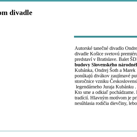
m divadle
Autorské tanečné divadlo Ondre
divadle Košice svetovú premiér
predstaví v Bratislave. Balet 
budovy Slovenského národnéh
Kubánka, Ondrej Šoth a Marek Ša
ponúkajú divákov zaujímavé puto
storočnice vzniku Československ
legendárneho Juraja Kubánku . St
Kto sme a odkiaľ pochádzame. I
tradícií. Hlavným motívom je pr
nesúhlasia rodičia dievčiny, le