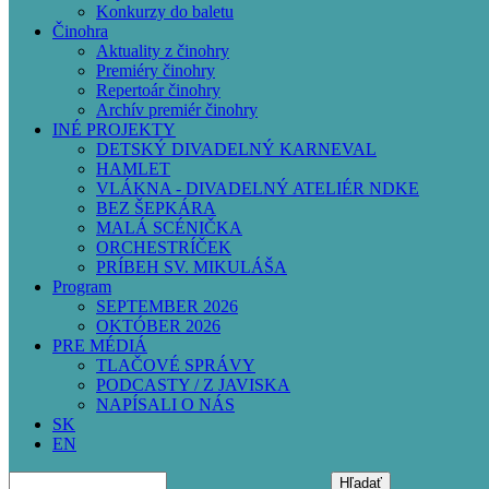
Konkurzy do baletu
Činohra
Aktuality z činohry
Premiéry činohry
Repertoár činohry
Archív premiér činohry
INÉ PROJEKTY
DETSKÝ DIVADELNÝ KARNEVAL
HAMLET
VLÁKNA - DIVADELNÝ ATELIÉR NDKE
BEZ ŠEPKÁRA
MALÁ SCÉNIČKA
ORCHESTRÍČEK
PRÍBEH SV. MIKULÁŠA
Program
SEPTEMBER 2026
OKTÓBER 2026
PRE MÉDIÁ
TLAČOVÉ SPRÁVY
PODCASTY / Z JAVISKA
NAPÍSALI O NÁS
SK
EN
Hľadať