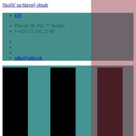
Skočiť na hlavný obsah
EN
Hlavná 58, 042 77 Košice
(+421) 55 245 22 00
sdke@sdke.sk