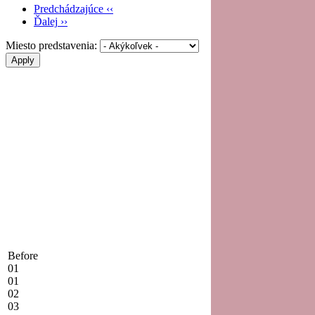
Predchádzajúce
‹‹
Ďalej
››
Miesto predstavenia:
Before
01
01
02
03