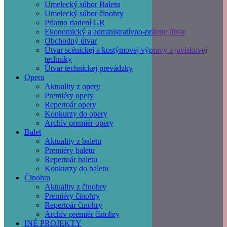
Umelecký súbor Baletu
Umelecký súbor činohry
Priamo riadení GR
Ekonomický a administratívno-právny útvar
Obchodný útvar
Útvar scénickej a kostýmovej výpravy a javiskovej
techniky
Útvar technickej prevádzky
Opera
Aktuality z opery
Premiéry opery
Repertoár opery
Konkurzy do opery
Archív premiér opery
Balet
Aktuality z baletu
Premiéry baletu
Repertoár baletu
Konkurzy do baletu
Činohra
Aktuality z činohry
Premiéry činohry
Repertoár činohry
Archív premiér činohry
INÉ PROJEKTY