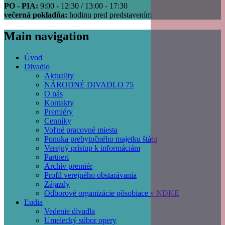
PO - PIA:
9:00 - 12:30 / 13:00 - 17:30
večerná pokladňa:
hodinu pred predstavením
Main navigation
Úvod
Divadlo
Aktuality
NÁRODNÉ DIVADLO 75
O nás
Kontakty
Premiéry
Cenníky
Voľné pracovné miesta
Ponuka prebytočného majetku štátu
Verejný prístup k informáciám
Partneri
Archív premiér
Profil verejného obstarávania
Zájazdy
Odborové organizácie pôsobiace v NDKE
Ľudia
Vedenie divadla
Umelecký súbor opery