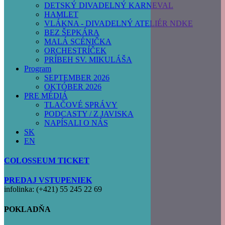
DETSKÝ DIVADELNÝ KARNEVAL
HAMLET
VLÁKNA - DIVADELNÝ ATELIÉR NDKE
BEZ ŠEPKÁRA
MALÁ SCÉNIČKA
ORCHESTRÍČEK
PRÍBEH SV. MIKULÁŠA
Program
SEPTEMBER 2026
OKTÓBER 2026
PRE MÉDIÁ
TLAČOVÉ SPRÁVY
PODCASTY / Z JAVISKA
NAPÍSALI O NÁS
SK
EN
COLOSSEUM TICKET
PREDAJ VSTUPENIEK
infolinka: (+421) 55 245 22 69
POKLADŇA