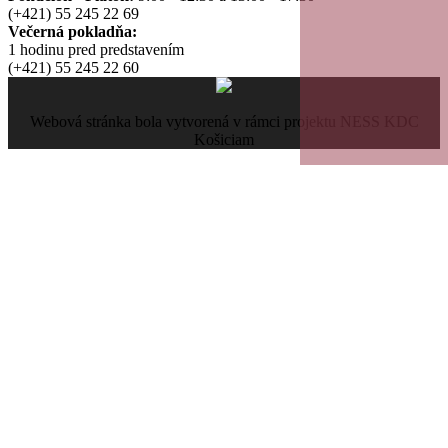
(+421) 55 245 22 69
Večerná pokladňa:
1 hodinu pred predstavením
(+421) 55 245 22 60
Webová stránka bola vytvorená v rámci projektu NESS KDC
Košiciam