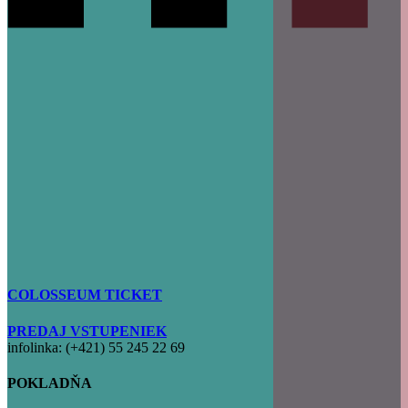
COLOSSEUM TICKET
PREDAJ VSTUPENIEK
infolinka: (+421) 55 245 22 69
POKLADŇA