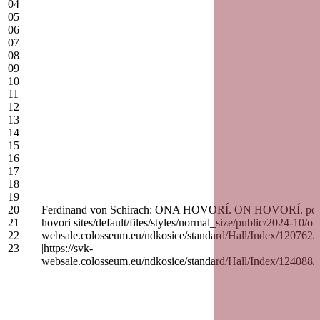
04
05
06
07
08
09
10
11
12
13
14
15
16
17
18
19
20
Ferdinand von Schirach: ONA HOVORÍ. ON HOVORÍ. pondelok 
21
hovori sites/default/files/styles/normal_size/public/202
22
websale.colosseum.eu/ndkosice/standard/Hall/Inde
23
|https://svk-
websale.colosseum.eu/ndkosice/standard/Hall/Inde