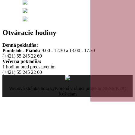
21
22
Otváracie hodiny
23
Denná pokladňa:
Pondelok - Piatok:
9:00 - 12:30 a 13:00 - 17:30
(+421) 55 245 22 69
Večerná pokladňa:
1 hodinu pred predstavením
(+421) 55 245 22 60
Webová stránka bola vytvorená v rámci projektu NESS KDC
Košiciam