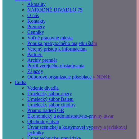
Main
Aktuality
navigation
NÁRODNÉ DIVADLO 75
O nás
Kontakty
Premiéry
Cenníky
Voľné pracovné miesta
Ponuka prebytočného majetku štátu
Verejný prístup k informáciám
Partneri
Archív premiér
Profil verejného obstarávania
Zájazdy
Odborové organizácie pôsobiace v NDKE
Ľudia
Vedenie divadla
Umelecký súbor opery
Umelecký súbor Baletu
Umelecký súbor činohry
Priamo riadení GR
Ekonomický a administratívno-právny útvar
Obchodný útvar
Útvar scénickej a kostýmovej výpravy a javiskovej
techniky
Útvar technickej prevádzky