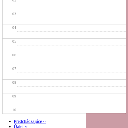
02
03
04
05
06
07
08
09
10
Predchádzajúce
‹‹
11
Ďalej
››
Pagination