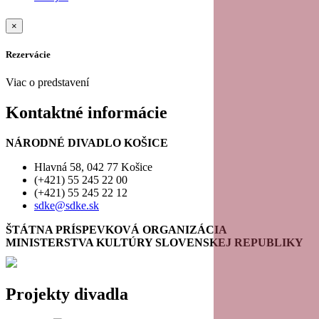
12
×
Rezervácie
13
Viac o predstavení
14
Kontaktné informácie
15
NÁRODNÉ DIVADLO KOŠICE
16
Hlavná 58, 042 77 Košice
(+421) 55 245 22 00
(+421) 55 245 22 12
Elaine Murphy: MOJE BABY sobota 10. október 2026 - 19:00 /sk/cinohra/elaine-murphy-
17
moje-baby https://www.sdke.sk/sites/default/files/styles/normal_size/public/2017-
sdke@sdke.sk
05/moje_baby1.jpg?itok=hcXBFf_V https://svk-
websale.colosseum.eu/ndkosice/standard/Hall/Index/124083/xAZIhzcndW_sla_Jfy_plu
18
ŠTÁTNA PRÍSPEVKOVÁ ORGANIZÁCIA
MINISTERSTVA KULTÚRY SLOVENSKEJ REPUBLIKY
19
Projekty divadla
20