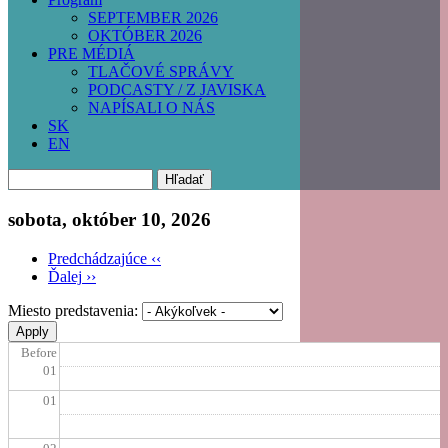
SEPTEMBER 2026
OKTÓBER 2026
PRE MÉDIÁ
TLAČOVÉ SPRÁVY
PODCASTY / Z JAVISKA
NAPÍSALI O NÁS
SK
EN
Hľadať
sobota, október 10, 2026
Predchádzajúce
‹‹
Ďalej
››
Pagination
Miesto predstavenia:
Before
01
01