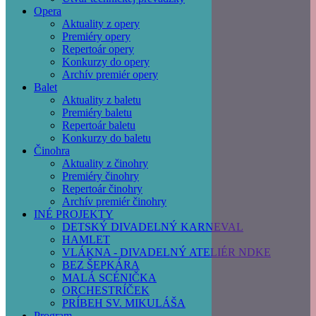
Opera
Aktuality z opery
Premiéry opery
Repertoár opery
Konkurzy do opery
Archív premiér opery
Balet
Aktuality z baletu
Premiéry baletu
Repertoár baletu
Konkurzy do baletu
Činohra
Aktuality z činohry
Premiéry činohry
Repertoár činohry
Archív premiér činohry
INÉ PROJEKTY
DETSKÝ DIVADELNÝ KARNEVAL
HAMLET
VLÁKNA - DIVADELNÝ ATELIÉR NDKE
BEZ ŠEPKÁRA
MALÁ SCÉNIČKA
ORCHESTRÍČEK
PRÍBEH SV. MIKULÁŠA
Program