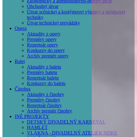
Ekonomický a administratívno-právny útvar
Obchodný útvar
Útvar scénickej a kostýmovej výpravy a javiskovej
techniky
Útvar technickej prevádzky
Opera
Aktuality z opery
Premiéry opery
Repertoár opery
Konkurzy do opery
Archív premiér opery
Balet
Aktuality z baletu
Premiéry baletu
Repertoár baletu
Konkurzy do baletu
Činohra
Aktuality z činohry
Premiéry činohry
Repertoár činohry
Archív premiér činohry
INÉ PROJEKTY
DETSKÝ DIVADELNÝ KARNEVAL
HAMLET
VLÁKNA - DIVADELNÝ ATELIÉR NDKE