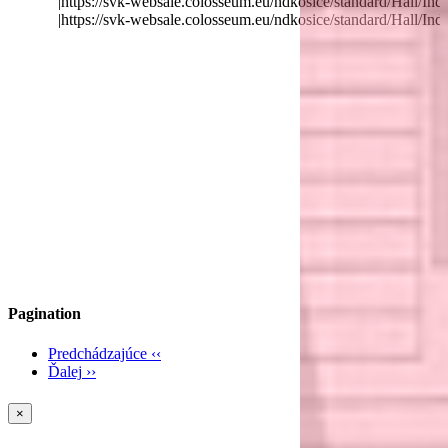
|https://svk-websale.colosseum.eu/ndkosice/standard
|https://svk-websale.colosseum.eu/ndkosice/standard
Pagination
Predchádzajúce
‹‹
Ďalej
››
×