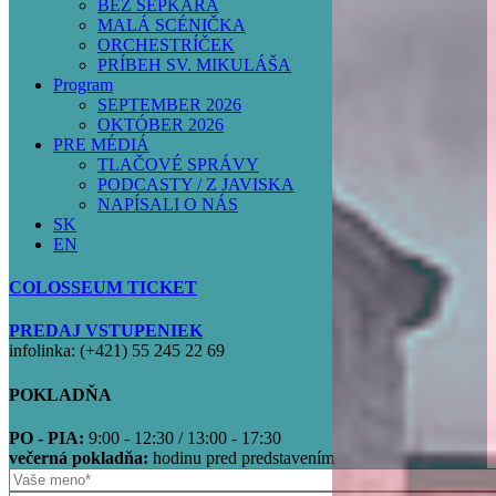
BEZ ŠEPKÁRA
MALÁ SCÉNIČKA
ORCHESTRÍČEK
PRÍBEH SV. MIKULÁŠA
Program
SEPTEMBER 2026
OKTÓBER 2026
PRE MÉDIÁ
TLAČOVÉ SPRÁVY
PODCASTY / Z JAVISKA
NAPÍSALI O NÁS
SK
EN
COLOSSEUM TICKET
PREDAJ VSTUPENIEK
infolinka: (+421) 55 245 22 69
POKLADŇA
PO - PIA:
9:00 - 12:30 / 13:00 - 17:30
večerná pokladňa:
hodinu pred predstavením