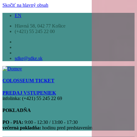
Skočiť na hlavný obsah
EN
Hlavná 58, 042 77 Košice
(+421) 55 245 22 00
sdke@sdke.sk
COLOSSEUM TICKET
PREDAJ VSTUPENIEK
infolinka: (+421) 55 245 22 69
POKLADŇA
PO - PIA:
9:00 - 12:30 / 13:00 - 17:30
večerná pokladňa:
hodinu pred predstavením