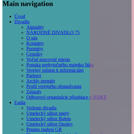
Main navigation
Úvod
Divadlo
Aktuality
NÁRODNÉ DIVADLO 75
O nás
Kontakty
Premiéry
Cenníky
Voľné pracovné miesta
Ponuka prebytočného majetku štátu
Verejný prístup k informáciám
Partneri
Archív premiér
Profil verejného obstarávania
Zájazdy
Odborové organizácie pôsobiace v NDKE
Ľudia
Vedenie divadla
Umelecký súbor opery
Umelecký súbor Baletu
Umelecký súbor činohry
Priamo riadení GR