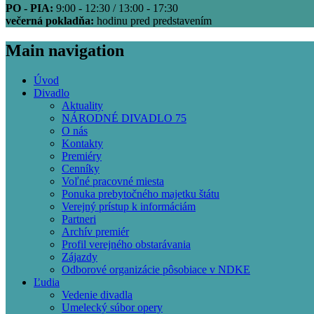
PO - PIA:
9:00 - 12:30 / 13:00 - 17:30
večerná pokladňa:
hodinu pred predstavením
Main navigation
Úvod
Divadlo
Aktuality
NÁRODNÉ DIVADLO 75
O nás
Kontakty
Premiéry
Cenníky
Voľné pracovné miesta
Ponuka prebytočného majetku štátu
Verejný prístup k informáciám
Partneri
Archív premiér
Profil verejného obstarávania
Zájazdy
Odborové organizácie pôsobiace v NDKE
Ľudia
Vedenie divadla
Umelecký súbor opery