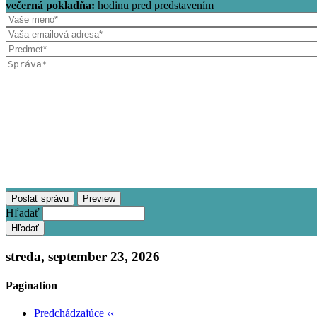
večerná pokladňa:
hodinu pred predstavením
Hľadať
streda, september 23, 2026
Pagination
Predchádzajúce
‹‹