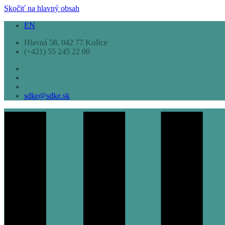
Skočiť na hlavný obsah
EN
Hlavná 58, 042 77 Košice
(+421) 55 245 22 00
sdke@sdke.sk