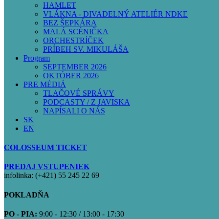
HAMLET
VLÁKNA - DIVADELNÝ ATELIÉR NDKE
BEZ ŠEPKÁRA
MALÁ SCÉNIČKA
ORCHESTRÍČEK
PRÍBEH SV. MIKULÁŠA
Program
SEPTEMBER 2026
OKTÓBER 2026
PRE MÉDIÁ
TLAČOVÉ SPRÁVY
PODCASTY / Z JAVISKA
NAPÍSALI O NÁS
SK
EN
COLOSSEUM TICKET
PREDAJ VSTUPENIEK
infolinka: (+421) 55 245 22 69
POKLADŇA
PO - PIA:
9:00 - 12:30 / 13:00 - 17:30