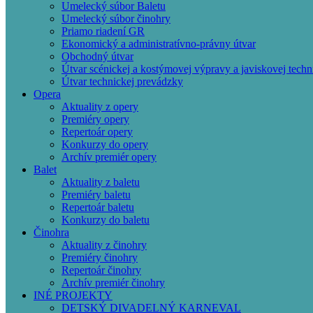
Umelecký súbor Baletu
Umelecký súbor činohry
Priamo riadení GR
Ekonomický a administratívno-právny útvar
Obchodný útvar
Útvar scénickej a kostýmovej výpravy a javiskovej techn
Útvar technickej prevádzky
Opera
Aktuality z opery
Premiéry opery
Repertoár opery
Konkurzy do opery
Archív premiér opery
Balet
Aktuality z baletu
Premiéry baletu
Repertoár baletu
Konkurzy do baletu
Činohra
Aktuality z činohry
Premiéry činohry
Repertoár činohry
Archív premiér činohry
INÉ PROJEKTY
DETSKÝ DIVADELNÝ KARNEVAL