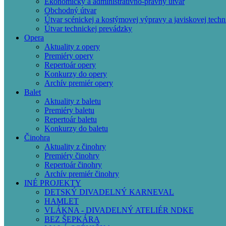
Ekonomický a administratívno-právny útvar
Obchodný útvar
Útvar scénickej a kostýmovej výpravy a javiskovej techn
Útvar technickej prevádzky
Opera
Aktuality z opery
Premiéry opery
Repertoár opery
Konkurzy do opery
Archív premiér opery
Balet
Aktuality z baletu
Premiéry baletu
Repertoár baletu
Konkurzy do baletu
Činohra
Aktuality z činohry
Premiéry činohry
Repertoár činohry
Archív premiér činohry
INÉ PROJEKTY
DETSKÝ DIVADELNÝ KARNEVAL
HAMLET
VLÁKNA - DIVADELNÝ ATELIÉR NDKE
BEZ ŠEPKÁRA