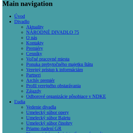
Main navigation
Úvod
Divadlo
Aktuality
NÁRODNÉ DIVADLO 75
O nás
Kontakty
Premiéry
Cenníky
Voľné pracovné miesta
Ponuka prebytočného majetku štátu
Verejný prístup k informáciám
Partneri
Archív premiér
Profil verejného obstarávania
Zájazdy
Odborové organizácie pôsobiace v NDKE
Ľudia
Vedenie divadla
Umelecký súbor opery
Umelecký súbor Baletu
Umelecký súbor činohry
Priamo riadení GR