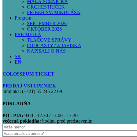
MALÁ SCÉNIČKA
ORCHESTRÍČEK
PRÍBEH SV. MIKULÁŠA
Program
SEPTEMBER 2026
OKTÓBER 2026
PRE MÉDIÁ
TLAČOVÉ SPRÁVY
PODCASTY / Z JAVISKA
NAPÍSALI O NÁS
SK
EN
COLOSSEUM TICKET
PREDAJ VSTUPENIEK
infolinka: (+421) 55 245 22 69
POKLADŇA
PO - PIA:
9:00 - 12:30 / 13:00 - 17:30
večerná pokladňa:
hodinu pred predstavením