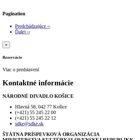
Pagination
Predchádzajúce
‹‹
Ďalej
››
×
Rezervácie
Viac o predstavení
Kontaktné informácie
NÁRODNÉ DIVADLO KOŠICE
Hlavná 58, 042 77 Košice
(+421) 55 245 22 00
(+421) 55 245 22 12
sdke@sdke.sk
ŠTÁTNA PRÍSPEVKOVÁ ORGANIZÁCIA
MINISTERSTVA KULTÚRY SLOVENSKEJ REPUBLIKY