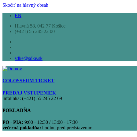
Skočiť na hlavný obsah
EN
Hlavná 58, 042 77 Košice
(+421) 55 245 22 00
sdke@sdke.sk
COLOSSEUM TICKET
PREDAJ VSTUPENIEK
infolinka: (+421) 55 245 22 69
POKLADŇA
PO - PIA:
9:00 - 12:30 / 13:00 - 17:30
večerná pokladňa:
hodinu pred predstavením