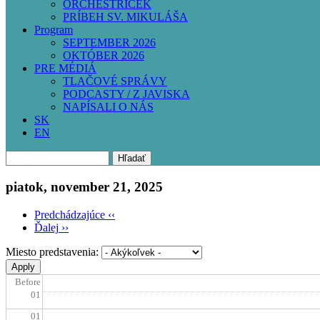
ORCHESTRÍČEK
PRÍBEH SV. MIKULÁŠA
Program
SEPTEMBER 2026
OKTÓBER 2026
PRE MÉDIÁ
TLAČOVÉ SPRÁVY
PODCASTY / Z JAVISKA
NAPÍSALI O NÁS
SK
EN
Hľadať
piatok, november 21, 2025
Predchádzajúce
‹‹
Ďalej
››
Pagination
Miesto predstavenia:
Before
01
01