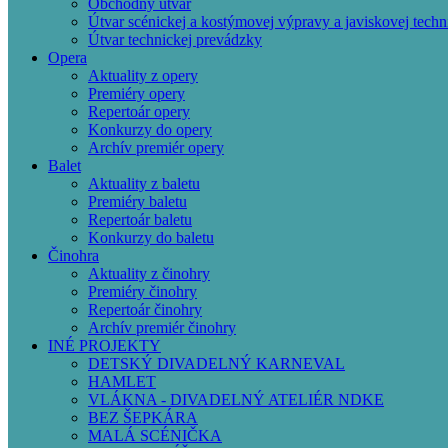
Obchodný útvar
Útvar scénickej a kostýmovej výpravy a javiskovej techn
Útvar technickej prevádzky
Opera
Aktuality z opery
Premiéry opery
Repertoár opery
Konkurzy do opery
Archív premiér opery
Balet
Aktuality z baletu
Premiéry baletu
Repertoár baletu
Konkurzy do baletu
Činohra
Aktuality z činohry
Premiéry činohry
Repertoár činohry
Archív premiér činohry
INÉ PROJEKTY
DETSKÝ DIVADELNÝ KARNEVAL
HAMLET
VLÁKNA - DIVADELNÝ ATELIÉR NDKE
BEZ ŠEPKÁRA
MALÁ SCÉNIČKA