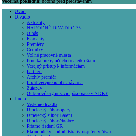
večerná pokladňa:
hodinu pred predstavením
Úvod
Divadlo
Main
Aktuality
navigation
NÁRODNÉ DIVADLO 75
O nás
Kontakty
Premiéry
Cenníky
Voľné pracovné miesta
Ponuka prebytočného majetku štátu
Verejný prístup k informáciám
Partneri
Archív premiér
Profil verejného obstarávania
Zájazdy
Odborové organizácie pôsobiace v NDKE
Ľudia
Vedenie divadla
Umelecký súbor opery
Umelecký súbor Baletu
Umelecký súbor činohry
Priamo riadení GR
Ekonomický a administratívno-právny útvar