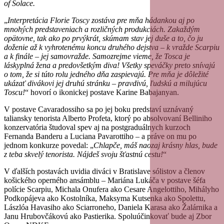
of Solace.
„
Interpretácia Florie Toscy zostáva pre mňa hádankou aj po
mnohých predstaveniach a rozličných produkciách. Zakaždým
opätovne, tak ako po prvýkrát, skúmam stav jej duše a to, čo ju
doženie až k vyhrotenému koncu druhého dejstva – k vražde Scarpiu
a k finále – jej samovražde. Samozrejme vieme, že Tosca je
láskyplná žena a predovšetkým diva! Všetky speváčky preto snívajú
o tom, že si túto rolu jedného dňa zaspievajú. Pre mňa je dôležité
ukázať divákovi jej druhú stránku – pravdivú, ľudskú a milujúcu
Toscu!
“ hovorí o ikonickej postave Karine Babajanyan.
V postave Cavaradossiho sa po jej boku predstaví uznávaný
taliansky tenorista Alberto Profeta, ktorý po absolvovaní Belliniho
konzervatória študoval spev aj na postgraduálnych kurzoch
Fernanda Banderu a Luciana Pavarottiho – a práve on mu po
jednom konkurze povedal: „
Chlapče, máš naozaj krásny hlas, bude
z teba skvelý tenorista. Nájdeš svoju šťastnú cestu!
“
V ďalších postavách uvidia diváci v Bratislave sólistov a členov
košického operného ansámblu – Mariána Lukáča v postave šéfa
polície Scarpiu, Michala Onufera ako Cesare Angelottiho, Mihályho
Podkopájeva ako Kostolníka, Maksyma Kutsenka ako Spolettu,
Lászlóa Havasiho ako Sciarroneho, Daniela Karasa ako Žalárnika a
Janu Hrubovčákovú ako Pastierika. Spoluúčinkovať bude aj Zbor