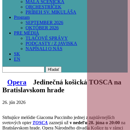
MALÁ SCÉNIČKA
ORCHESTRÍČEK
PRÍBEH SV. MIKULÁŠA
Program
SEPTEMBER 2026
OKTÓBER 2026
PRE MÉDIÁ
TLAČOVÉ SPRÁVY
PODCASTY / Z JAVISKA
NAPÍSALI O NÁS
SK
EN
Hľadať
Opera
Jedinečná košická TOSCA na
Bratislavskom hrade
26. jún 2026
Strhujúce melódie Giacoma Pucciniho jednej z najslávnejších
svetových opier
TOSCA
zaznejú už
v nedeľu 28. júna o 20:00
na
Bratislavskom hrade. Opera Národného divadla Košice tu v rámci