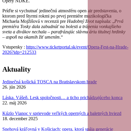
Opery
NDKE.
Príďte si vychutnať jedinečnú atmosféru open air predstavenia, o
ktorom pred štyrmi rokmi po prvej premiére muzikologička
Michaela Mojžišová v recenzii pre
Hudobný život
napísala: „
Prvá
premiéra Tosky dala zabudnúť na bolesti a trápenia vonkajšieho
sveta a divákov nechala – parafrázujúc slávnu áriu titulnej hrdinky
– aspoň na okamih žiť umením
.“
Vstupenky
:
https://www.ticketportal.sk/event/Opera-Fest-na-Hrade-
2026?idp=212533
Aktuality
Jedinečná košická TOSCA na Bratislavskom hrade
26. jún 2026
Láska. Vášeň. Lesk spoločnosti… a ticho prichádzajúceho konca
22. máj 2026
Kúzlo Vianoc v sprievode veľkých operných a baletných hviezd
18. december 2025
Snehová kráľovná v Košiciach: opera, ktorá spája generácie