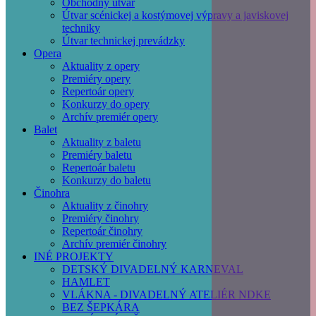
Obchodný útvar
Útvar scénickej a kostýmovej výpravy a javiskovej
techniky
Útvar technickej prevádzky
Opera
Aktuality z opery
Premiéry opery
Repertoár opery
Konkurzy do opery
Archív premiér opery
Balet
Aktuality z baletu
Premiéry baletu
Repertoár baletu
Konkurzy do baletu
Činohra
Aktuality z činohry
Premiéry činohry
Repertoár činohry
Archív premiér činohry
INÉ PROJEKTY
DETSKÝ DIVADELNÝ KARNEVAL
HAMLET
VLÁKNA - DIVADELNÝ ATELIÉR NDKE
BEZ ŠEPKÁRA