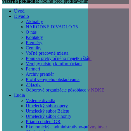
večerná pokladňa:
hodinu pred predstavením
Úvod
Divadlo
Main
Aktuality
navigation
NÁRODNÉ DIVADLO 75
O nás
Kontakty
Premiéry
Cenníky
Voľné pracovné miesta
Ponuka prebytočného majetku štátu
Verejný prístup k informáciám
Partneri
Archív premiér
Profil verejného obstarávania
Zájazdy
Odborové organizácie pôsobiace v NDKE
Ľudia
Vedenie divadla
Umelecký súbor opery
Umelecký súbor Baletu
Umelecký súbor činohry
Priamo riadení GR
Ekonomický a administratívno-právny útvar