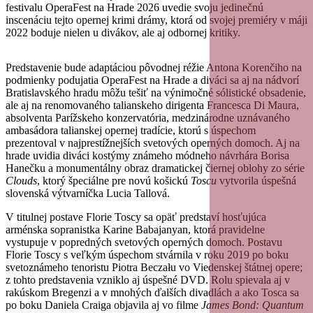
festivalu OperaFest na Hrade 2026 uvedie svoju jedinečnú
inscenáciu tejto opernej krimi drámy, ktorá od svojej premiéry v máji
2022 boduje nielen u divákov, ale aj odbornej kritiky.
Predstavenie bude adaptáciou pôvodnej réžie Antona Korenčiho na
podmienky podujatia OperaFest na Hrade a diváci sa aj na nádvorí
Bratislavského hradu môžu tešiť na výnimočné sólistické obsadenie,
ale aj na renomovaného talianskeho dirigenta Francesca Di Maura,
absolventa Parížskeho konzervatória, medzinárodne uznávaného
ambasádora talianskej opernej tradície, ktorú s úspechom
prezentoval v najprestížnejších svetových operných domoch. Aj na
hrade uvidia diváci kostýmy známeho módneho návrhára Borisa
Hanečku a monumentálny obraz dramatickej čiernej oblohy zo série
Clouds
, ktorý špeciálne pre novú košickú
Toscu
vytvorila úspešná
slovenská výtvarníčka Lucia
Tallová.
V titulnej postave Florie Toscy sa opäť predstaví hosťujúca
arménska sopranistka Karine Babajanyan, ktorá pravidelne
vystupuje v popredných svetových operných domoch. Postavu
Florie Toscy s veľkým úspechom stvárnila v roku 2019 po boku
svetoznámeho tenoristu Piotra Beczału vo Viedenskej štátnej opere;
z tohto predstavenia vzniklo aj úspešné DVD. Rolu spievala aj v
rakúskom Bregenzi a v mnohých ďalších divadlách a ako Tosca sa
po boku Daniela Craiga objavila aj vo filme
James Bond: Quantum