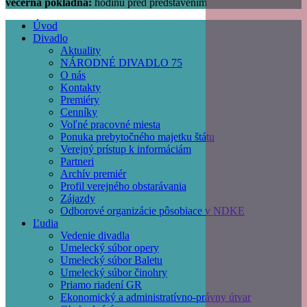
večerná pokladňa:
hodinu pred predstavením
Úvod
Divadlo
Main
Aktuality
navigation
NÁRODNÉ DIVADLO 75
O nás
Kontakty
Premiéry
Cenníky
Voľné pracovné miesta
Ponuka prebytočného majetku štátu
Verejný prístup k informáciám
Partneri
Archív premiér
Profil verejného obstarávania
Zájazdy
Odborové organizácie pôsobiace v NDKE
Ľudia
Vedenie divadla
Umelecký súbor opery
Umelecký súbor Baletu
Umelecký súbor činohry
Priamo riadení GR
Ekonomický a administratívno-právny útvar