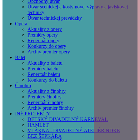
Obchodný útvar
Útvar scénickej a kostýmovej výpravy a javiskovej
techniky
Útvar technickej prevádzky
Opera
Aktuality z opery
Premiéry opery
Repertoár opery
Konkurzy do opery
Archív premiér opery
Balet
Aktuality z baletu
Premiéry baletu
Repertoár baletu
Konkurzy do baletu
Činohra
Aktuality z činohry
Premiéry činohry
Repertoár činohry
Archív premiér činohry
INÉ PROJEKTY
DETSKÝ DIVADELNÝ KARNEVAL
HAMLET
VLÁKNA - DIVADELNÝ ATELIÉR NDKE
BEZ ŠEPKÁRA