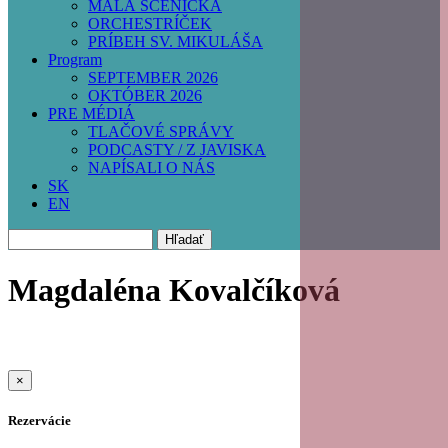
MALÁ SCÉNIČKA
ORCHESTRÍČEK
PRÍBEH SV. MIKULÁŠA
Program
SEPTEMBER 2026
OKTÓBER 2026
PRE MÉDIÁ
TLAČOVÉ SPRÁVY
PODCASTY / Z JAVISKA
NAPÍSALI O NÁS
SK
EN
Hľadať
Magdaléna Kovalčíková
×
Rezervácie