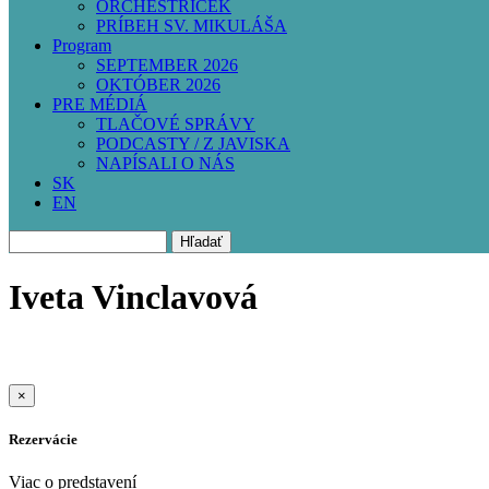
ORCHESTRÍČEK
PRÍBEH SV. MIKULÁŠA
Program
SEPTEMBER 2026
OKTÓBER 2026
PRE MÉDIÁ
TLAČOVÉ SPRÁVY
PODCASTY / Z JAVISKA
NAPÍSALI O NÁS
SK
EN
Hľadať
Iveta Vinclavová
×
Rezervácie
Viac o predstavení