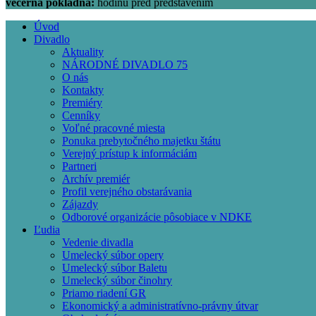
večerná pokladňa:
hodinu pred predstavením
Úvod
Divadlo
Main
Aktuality
navigation
NÁRODNÉ DIVADLO 75
O nás
Kontakty
Premiéry
Cenníky
Voľné pracovné miesta
Ponuka prebytočného majetku štátu
Verejný prístup k informáciám
Partneri
Archív premiér
Profil verejného obstarávania
Zájazdy
Odborové organizácie pôsobiace v NDKE
Ľudia
Vedenie divadla
Umelecký súbor opery
Umelecký súbor Baletu
Umelecký súbor činohry
Priamo riadení GR
Ekonomický a administratívno-právny útvar