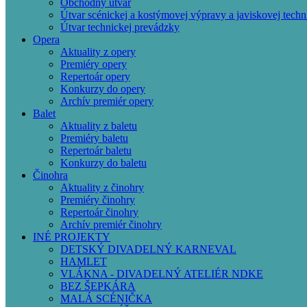
Obchodný útvar
Útvar scénickej a kostýmovej výpravy a javiskovej techn
Útvar technickej prevádzky
Opera
Aktuality z opery
Premiéry opery
Repertoár opery
Konkurzy do opery
Archív premiér opery
Balet
Aktuality z baletu
Premiéry baletu
Repertoár baletu
Konkurzy do baletu
Činohra
Aktuality z činohry
Premiéry činohry
Repertoár činohry
Archív premiér činohry
INÉ PROJEKTY
DETSKÝ DIVADELNÝ KARNEVAL
HAMLET
VLÁKNA - DIVADELNÝ ATELIÉR NDKE
BEZ ŠEPKÁRA
MALÁ SCÉNIČKA