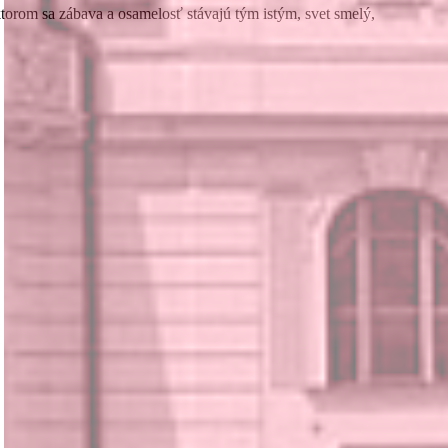
 ktorom sa zábava a osamelosť stávajú tým istým, svet smelý,