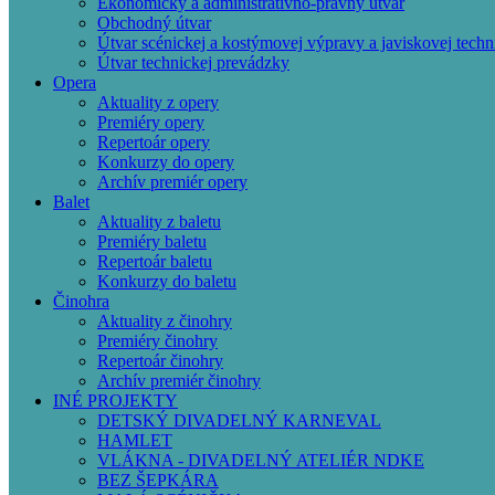
Ekonomický a administratívno-právny útvar
Obchodný útvar
Útvar scénickej a kostýmovej výpravy a javiskovej techn
Útvar technickej prevádzky
Opera
Aktuality z opery
Premiéry opery
Repertoár opery
Konkurzy do opery
Archív premiér opery
Balet
Aktuality z baletu
Premiéry baletu
Repertoár baletu
Konkurzy do baletu
Činohra
Aktuality z činohry
Premiéry činohry
Repertoár činohry
Archív premiér činohry
INÉ PROJEKTY
DETSKÝ DIVADELNÝ KARNEVAL
HAMLET
VLÁKNA - DIVADELNÝ ATELIÉR NDKE
BEZ ŠEPKÁRA