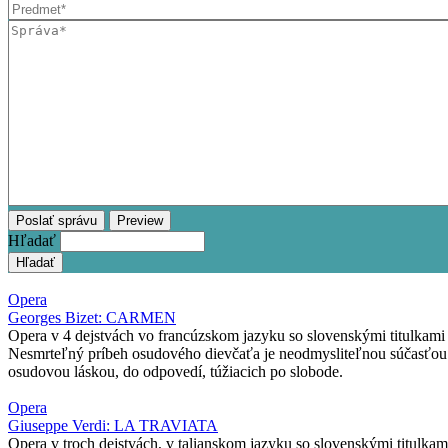
Hľadať
Opera
Georges Bizet: CARMEN
Opera v 4 dejstvách vo francúzskom jazyku so slovenskými titulkami
Nesmrteľný príbeh osudového dievčaťa je neodmysliteľnou súčasťou 
osudovou láskou, do odpovedí, túžiacich po slobode.
Opera
Giuseppe Verdi: LA TRAVIATA
Opera v troch dejstvách, v talianskom jazyku so slovenskými titulkam