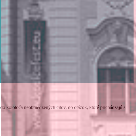
o kolotoča neobmedzených citov, do otázok, ktoré prichádzajú s