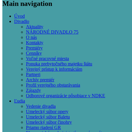
Main navigation
Úvod
Divadlo
Aktuality
NÁRODNÉ DIVADLO 75
O nás
Kontakty
Premiéry
Cenníky
Voľné pracovné miesta
Ponuka prebytočného majetku štátu
Verejný prístup k informáciám
Partneri
Archív premiér
Profil verejného obstarávania
Zájazdy
Odborové organizácie pôsobiace v NDKE
Ľudia
Vedenie divadla
Umelecký súbor opery
Umelecký súbor Baletu
Umelecký súbor činohry
Priamo riadení GR