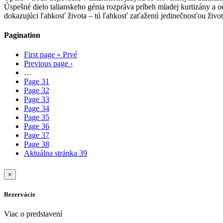
Úspešné dielo talianskeho génia rozpráva príbeh mladej kurtizány a od
dokazujúci ľahkosť života – tú ľahkosť zaťaženú jedinečnosťou život
Pagination
First page
« Prvé
Previous page
‹
…
Page
31
Page
32
Page
33
Page
34
Page
35
Page
36
Page
37
Page
38
Aktuálna stránka
39
×
Rezervácie
Viac o predstavení