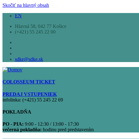
Skočiť na hlavný obsah
EN
Hlavná 58, 042 77 Košice
(+421) 55 245 22 00
sdke@sdke.sk
COLOSSEUM TICKET
PREDAJ VSTUPENIEK
infolinka: (+421) 55 245 22 69
POKLADŇA
PO - PIA:
9:00 - 12:30 / 13:00 - 17:30
večerná pokladňa:
hodinu pred predstavením