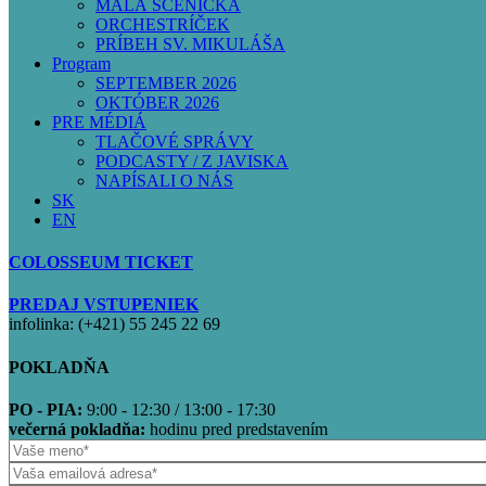
MALÁ SCÉNIČKA
ORCHESTRÍČEK
PRÍBEH SV. MIKULÁŠA
Program
SEPTEMBER 2026
OKTÓBER 2026
PRE MÉDIÁ
TLAČOVÉ SPRÁVY
PODCASTY / Z JAVISKA
NAPÍSALI O NÁS
SK
EN
COLOSSEUM TICKET
PREDAJ VSTUPENIEK
infolinka: (+421) 55 245 22 69
POKLADŇA
PO - PIA:
9:00 - 12:30 / 13:00 - 17:30
večerná pokladňa:
hodinu pred predstavením