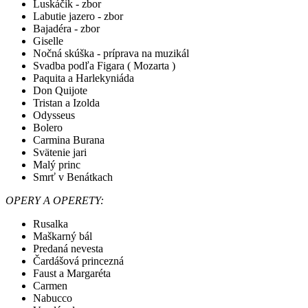
Luskáčik - zbor
Labutie jazero - zbor
Bajadéra - zbor
Giselle
Nočná skúška - príprava na muzikál
Svadba podľa Figara ( Mozarta )
Paquita a Harlekyniáda
Don Quijote
Tristan a Izolda
Odysseus
Bolero
Carmina Burana
Svätenie jari
Malý princ
Smrť v Benátkach
OPERY A OPERETY:
Rusalka
Maškarný bál
Predaná nevesta
Čardášová princezná
Faust a Margaréta
Carmen
Nabucco