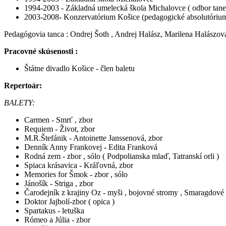
1994-2003 - Základná umelecká škola Michalovce ( odbor tane
2003-2008- Konzervatórium Košice (pedagogické absolutórium 
Pedagógovia tanca : Ondrej Šoth , Andrej Halász, Marilena Halászo
Pracovné skúsenosti :
Štátne divadlo Košice - člen baletu
Repertoár:
BALETY:
Carmen - Smrť , zbor
Requiem - Život, zbor
M.R.Štefánik - Antoinette Janssenová, zbor
Denník Anny Frankovej - Edita Franková
Rodná zem - zbor , sólo ( Podpolianska mlaď, Tatranskí orli )
Spiaca krásavica - Kráľovná, zbor
Memories for Šmok - zbor , sólo
Jánošík - Striga , zbor
Čarodejník z krajiny Oz - myši , bojovné stromy , Smaragdové
Doktor Jajbolí-zbor ( opica )
Spartakus - letuška
Rómeo a Júlia - zbor