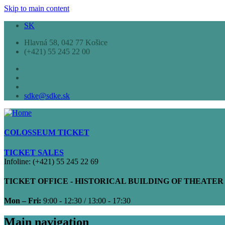
Skip to main content
SK
Hlavná 58, 042 77 Košice
(+421) 55 245 22 00
sdke@sdke.sk
COLOSSEUM TICKET
TICKET SALES
Infoline: (+421) 55 245 22 69
TICKET OFFICE - HISTORICAL BUILDING OF THEATER
Mon – Fri:
9:00 - 12:30 / 13:00 - 17:30
Main navigation