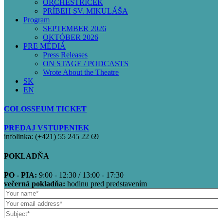
ORCHESTRÍČEK
PRÍBEH SV. MIKULÁŠA
Program
SEPTEMBER 2026
OKTÓBER 2026
PRE MÉDIÁ
Press Releases
ON STAGE / PODCASTS
Wrote About the Theatre
SK
EN
COLOSSEUM TICKET
PREDAJ VSTUPENIEK
infolinka: (+421) 55 245 22 69
POKLADŇA
PO - PIA:
9:00 - 12:30 / 13:00 - 17:30
večerná pokladňa:
hodinu pred predstavením