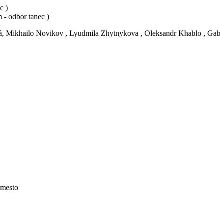
c )
- odbor tanec )
vá, Mikhailo Novikov , Lyudmila Zhytnykova , Oleksandr Khablo , Gab
 mesto