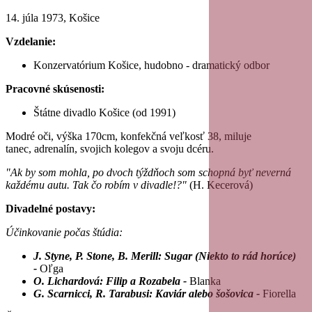
14. júla 1973, Košice
Vzdelanie:
Konzervatórium Košice, hudobno - dramatický odbor
Pracovné skúsenosti:
Štátne divadlo Košice (od 1991)
Modré oči, výška 170cm, konfekčná veľkosť 38, miluje
tanec, adrenalín, svojich kolegov a svoju dcéru.
"Ak by som mohla, po dvoch týždňoch som schopná byť neverná
každému autu. Tak čo robím v divadle!?"
(H. Kecerová)
Divadelné postavy:
Účinkovanie počas štúdia:
J. Styne, P. Stone, B. Merill: Sugar (Niekto to rád horúce)
-
Oľga
O. Lichardová: Filip a Rozabela -
Blanka
G. Scarnicci, R. Tarabusi: Kaviár alebo šošovica -
Fiorella