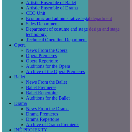
Artistic Ensemble of Ballet
Artistic Ensemble of Drama
CEO Unit
Economic and administrative-legal department
Sales Department
Department of costume and stage design and stage
technology
Technical Operation Department
Opera
News From the Opera
Opera Premieres
Opera Repertoire
Auditions for the Opera
Archive of the Opera Premieres
Ballet
News From the Ballet
Ballet Premieres
Ballet Repertoire
Auditions for the Ballet
Drama
News From the Drama
Drama Premieres
Drama Repertoire
Archive of Drama Premieres
INÉ PROJEKTY