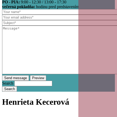
PO - PIA:
9:00 - 12:30 / 13:00 - 17:30
večerná pokladňa:
hodinu pred predstavením
Search
Henrieta Kecerová