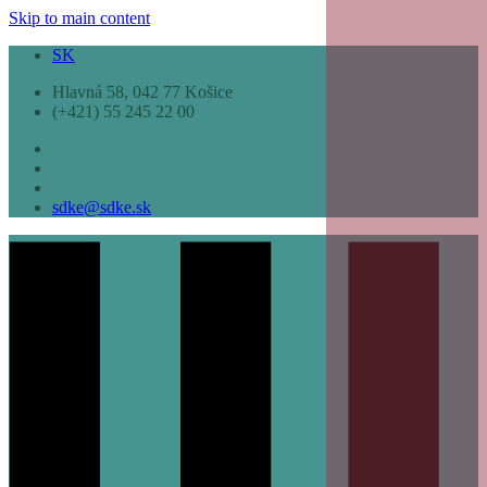
Skip to main content
SK
Hlavná 58, 042 77 Košice
(+421) 55 245 22 00
sdke@sdke.sk