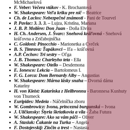
McMichaelová
F. Veber: Večera vtákov -
K. Brochantová
W. Shakespeare: Veľa kriku pre nič –
Beatrice
Ch. de Laclos: Nebezpečné známosti -
Pani de Tourvel
P. Pavlac: 3. 3. 3. –
Lujza, Kristína, Mariana
J. B. P. Moliè
re: Don Juan -
Doňa Elvíra
H. Ch. Andersen, J. Švarc: Snehová kráľovná -
Snehová
kráľovna a Zričabojníčka
C. Goldoni: Pinocchio -
Marionetka a Cvrček
B. S. Timrava: Ťapákovci –
Iľa – kráľovná
A.P. Čechov: Tri sestry –
Oľga
J. B. Thomas: Charleyho teta -
Ella
W. Shakespeare: Otello –
Desdemona
E. Ionesco: Lekcia –
Bartolomeus I.
F. G. Lorca: Dom Bernardy Alby –
Angustias
W. Shakespeare: Márna lásky snaha –
Dvorná dáma
Kataríny
H. von Kleist: Katarínka z Heilbronnu -
Baronnesa Kunhuty
von Thurneck
Euripides: Medeia
- Náčelníčka zboru
W. Gombrowicz: Ivona, princezná burgunská –
Ivona
J. Uličiansky: Štyria škriatkovia a víla -
Žaba Futura
W. Shakespeare: Ako sa vám páči –
Oliver
A. Stasiuk: Čakanie na Turka –
Angela
F. Dostojevskij: Zločin a trest –
Nastasia