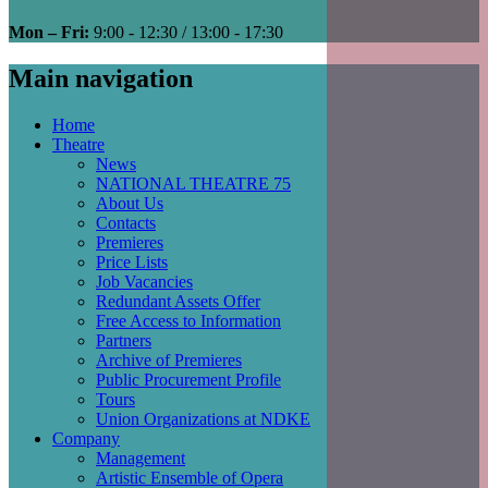
Mon – Fri:
9:00 - 12:30 / 13:00 - 17:30
Main navigation
Home
Theatre
News
NATIONAL THEATRE 75
About Us
Contacts
Premieres
Price Lists
Job Vacancies
Redundant Assets Offer
Free Access to Information
Partners
Archive of Premieres
Public Procurement Profile
Tours
Union Organizations at NDKE
Company
Management
Artistic Ensemble of Opera