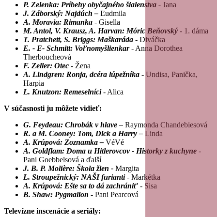
P. Zelenka: Príbehy obyčajného šialenstva -
Jana
J. Záborský: Najdúch –
Ľudmila
A. Moravia: Rimanka
- Gisella
M. Antol, V. Krausz, A. Harvan: Móric Beňovský
- 1. dáma
T. Pratchett, S. Briggs: Maškaráda
- Diváčka
E. - E- Schmitt: Voľnomyšlienkar
- Anna Dorothea
Therboucheová
F. Zeller: Otec
- Žena
A. Lindgren: Ronja, dcéra lúpežníka
- Undisa, Panička,
Harpia
L. Knutzon: Remeselníci
- Alica
V súčasnosti ju môžete vidieť:
G. Feydeau: Chrobák v hlave –
Raymonda Chandebiesová
R. a M. Cooney: Tom, Dick a Harry –
Linda
A. Krúpová: Zoznamka –
VéVé
A. Goldflam: Doma u Hitlerovcov - Historky z kuchyne
-
Pani Goebbelsová a ďalší
J. B. P. Moliè
re: Škola žien -
Margita
L. Stroupežnický: NAŠI furianti
- Markétka
A. Krúpová: Ešte sa to dá zachrániť
- Sisa
B. Shaw: Pygmalion
- Pani Pearcová
Televízne inscenácie a seriály: