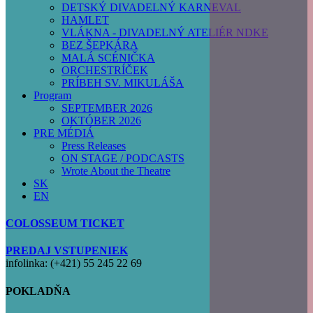
DETSKÝ DIVADELNÝ KARNEVAL
HAMLET
VLÁKNA - DIVADELNÝ ATELIÉR NDKE
BEZ ŠEPKÁRA
MALÁ SCÉNIČKA
ORCHESTRÍČEK
PRÍBEH SV. MIKULÁŠA
Program
SEPTEMBER 2026
OKTÓBER 2026
PRE MÉDIÁ
Press Releases
ON STAGE / PODCASTS
Wrote About the Theatre
SK
EN
COLOSSEUM TICKET
PREDAJ VSTUPENIEK
infolinka: (+421) 55 245 22 69
POKLADŇA