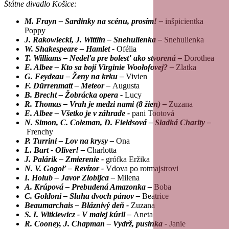
Štátne divadlo Košice:
M. Frayn – Sardinky na scénu, prosím! –
inšpicientka
Poppy
J. Rakowiecki, J. Wittlin – Snehulienka –
Snehulienka
W. Shakespeare – Hamlet -
Ofélia
T. Williams – Nedeľa pre bolesť ako stvorená –
Dorothea
E. Albee – Kto sa bojí Virginie Woolofovej? –
Zlatka
G. Feydeau – Ženy na krku –
Vivien
F. Dürrenmatt – Meteor –
Augusta
B. Brecht – Žobrácka opera -
Lucy
R. Thomas – Vrah je medzi nami (8 žien) –
Zuzana
E. Albee – Všetko je v záhrade -
pani Tootová
N. Simon, C. Coleman, D. Fieldsová – Sladká Charity –
Frenchy
P. Turrini – Lov na krysy –
Ona
L. Bart - Oliver! –
Charlotta
J. Palárik – Zmierenie -
grófka Eržika
N. V. Gogoľ – Revízor -
Vdova po rotmajstrovi
I. Holub – Javor Zlobijca –
Milena
A. Krúpová – Prebudená Amazonka –
Boba
C. Goldoni – Sluha dvoch pánov –
Beatrice
Beaumarchais – Bláznivý deň -
Zuzana
S. I. Witkiewicz - V malej kúrii –
Aneta
R. Cooney, J. Chapman – Vydrž, pusinka -
Janie