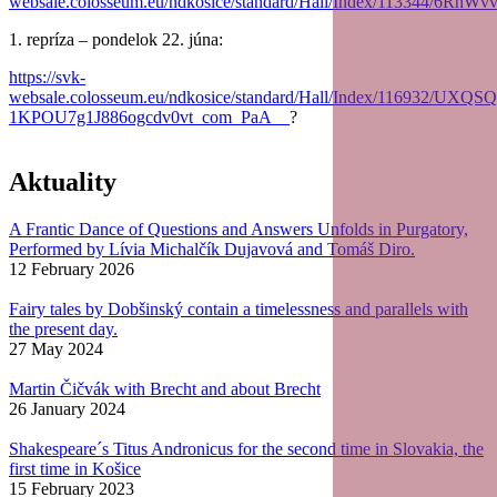
websale.colosseum.eu/ndkosice/standard/Hall/Index/113344
1. repríza – pondelok 22. júna:
https://svk-
websale.colosseum.eu/ndkosice/standard/Hall/Index/116932/U
1KPOU7g1J886ogcdv0vt_com_PaA__
?
Aktuality
A Frantic Dance of Questions and Answers Unfolds in Purgatory,
Performed by Lívia Michalčík Dujavová and Tomáš Diro.
12 February 2026
Fairy tales by Dobšinský contain a timelessness and parallels with
the present day.
27 May 2024
Martin Čičvák with Brecht and about Brecht
26 January 2024
Shakespeare´s Titus Andronicus for the second time in Slovakia, the
first time in Košice
15 February 2023