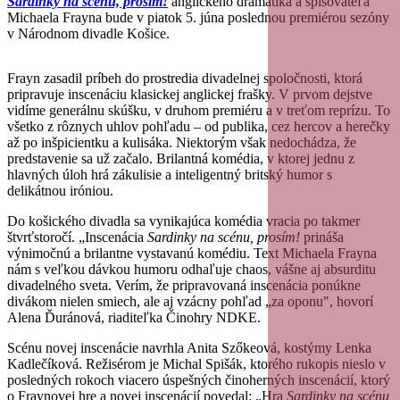
Sardinky na scénu, prosím!
anglického dramatika a spisovateľa
Michaela Frayna bude v piatok 5. júna poslednou premiérou sezóny
v Národnom divadle Košice.
Frayn zasadil príbeh do prostredia divadelnej spoločnosti, ktorá
pripravuje inscenáciu klasickej anglickej frašky. V prvom dejstve
vidíme generálnu skúšku, v druhom premiéru a v treťom reprízu. To
všetko z rôznych uhlov pohľadu – od publika, cez hercov a herečky
až po inšpicientku a kulisáka. Niektorým však nedochádza, že
predstavenie sa už začalo. Brilantná komédia, v ktorej jednu z
hlavných úloh hrá zákulisie a inteligentný britský humor s
delikátnou iróniou.
Do košického divadla sa vynikajúca komédia vracia po takmer
štvrťstoročí. „Inscenácia
Sardinky na scénu, prosím!
prináša
výnimočnú a brilantne vystavanú komédiu. Text Michaela Frayna
nám s veľkou dávkou humoru odhaľuje chaos, vášne aj absurditu
divadelného sveta. Verím, že pripravovaná inscenácia ponúkne
divákom nielen smiech, ale aj vzácny pohľad „za oponu", hovorí
Alena Ďuránová, riaditeľka Činohry NDKE.
Scénu novej inscenácie navrhla Anita Szőkeová, kostýmy Lenka
Kadlečíková. Režisérom je Michal Spišák, ktorého rukopis nieslo v
posledných rokoch viacero úspešných činoherných inscenácií, ktorý
o Fraynovej hre a novej inscenácií povedal: „Hra
Sardinky na scénu,