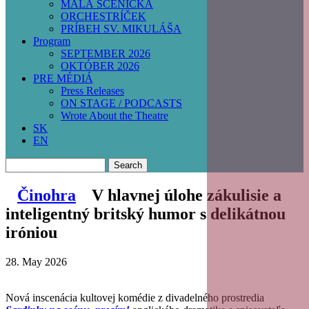
MALÁ SCÉNIČKA
ORCHESTRÍČEK
PRÍBEH SV. MIKULÁŠA
Program
SEPTEMBER 2026
OKTÓBER 2026
PRE MÉDIÁ
Press Releases
ON STAGE / PODCASTS
Wrote About the Theatre
SK
EN
Search
Činohra
V hlavnej úlohe zákulisie a
inteligentný britský humor s delikátnou
iróniou
28. May 2026
Nová inscenácia kultovej komédie z divadelného prostredia