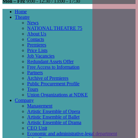
Mon – Fri:
9:00 - 12:30 / 13:00 - 17:30
Home
Theatre
Main
News
navigation
NATIONAL THEATRE 75
About Us
Contacts
Premieres
Price Lists
Job Vacancies
Redundant Assets Offer
Free Access to Information
Partners
Archive of Premieres
Public Procurement Profile
Tours
Union Organizations at NDKE
Company
Management
Artistic Ensemble of Opera
Artistic Ensemble of Ballet
Artistic Ensemble of Drama
CEO Unit
Economic and administrative-legal department