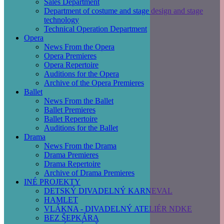
Sales Department
Department of costume and stage design and stage
technology
Technical Operation Department
Opera
News From the Opera
Opera Premieres
Opera Repertoire
Auditions for the Opera
Archive of the Opera Premieres
Ballet
News From the Ballet
Ballet Premieres
Ballet Repertoire
Auditions for the Ballet
Drama
News From the Drama
Drama Premieres
Drama Repertoire
Archive of Drama Premieres
INÉ PROJEKTY
DETSKÝ DIVADELNÝ KARNEVAL
HAMLET
VLÁKNA - DIVADELNÝ ATELIÉR NDKE
BEZ ŠEPKÁRA