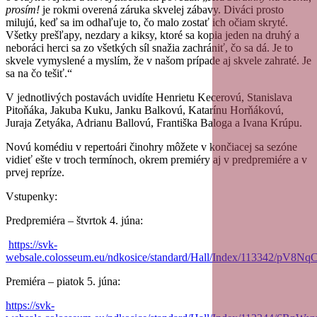
prosím!
je rokmi overená záruka skvelej zábavy. Diváci prosto
milujú, keď sa im odhaľuje to, čo malo zostať ich očiam skryté.
Všetky prešľapy, nezdary a kiksy, ktoré sa kopia jeden na druhý a
neboráci herci sa zo všetkých síl snažia zachrániť, čo sa dá. Je to
skvele vymyslené a myslím, že v našom prípade aj skvele zahraté. Je
sa na čo tešiť.“
V jednotlivých postavách uvidíte Henrietu Kecerovú, Stanislava
Pitoňáka, Jakuba Kuku, Janku Balkovú, Katarínu Horňákovú,
Juraja Zetyáka, Adrianu Ballovú, Františka Baloga a Ivana Krúpu.
Novú komédiu v repertoári činohry môžete v končiacej sa sezóne
vidieť ešte v troch termínoch, okrem premiéry aj v predpremiére a v
prvej repríze.
Vstupenky:
Predpremiéra – štvrtok 4. júna:
https://svk-
websale.colosseum.eu/ndkosice/standard/Hall/Index/113342
Premiéra – piatok 5. júna:
https://svk-