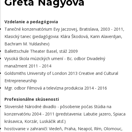
Greta Nagyová
Vzdelanie a pedagógovia
Tanečné konzervatórium Evy Jaczovej, Bratislava, 2003 - 2011,
Klasický tanec (
pedagógovia: Klára Škodová, Karin Alaverdjan,
Bachram M. Yuldashev)
Ballettschule Theater Basel, stáž 2009
Vysoká škola múzických umení -
Bc. odbor Divadelný
manažment 2011 - 2014
Goldsmiths University of London 2013 Creative and Cultural
Entrepreneurship
Mgr. odbor Filmová a televízna produkcia 2014 - 2016
Profesionálne skúsenosti
Slovenské Národné divadlo - pôsobenie počas štúdia na
konzervatóriu 2004 - 2011
(p
redstavenia: Labutie jazero, Spiaca
krásavica, Korzár, Luskáčik atď.)
hosťovanie v zahraničí: Viedeň, Praha, Neapol, Rím, Olomouc,