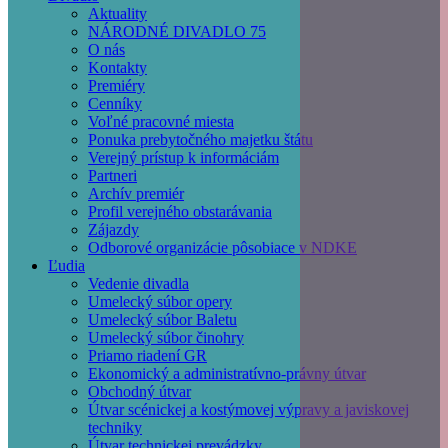
Main
Aktuality
navigation
NÁRODNÉ DIVADLO 75
O nás
Kontakty
Premiéry
Cenníky
Voľné pracovné miesta
Ponuka prebytočného majetku štátu
Verejný prístup k informáciám
Partneri
Archív premiér
Profil verejného obstarávania
Zájazdy
Odborové organizácie pôsobiace v NDKE
Ľudia
Vedenie divadla
Umelecký súbor opery
Umelecký súbor Baletu
Umelecký súbor činohry
Priamo riadení GR
Ekonomický a administratívno-právny útvar
Obchodný útvar
Útvar scénickej a kostýmovej výpravy a javiskovej
techniky
Útvar technickej prevádzky