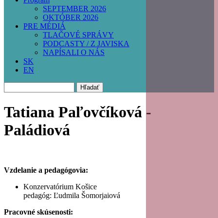
SEPTEMBER 2026
OKTÓBER 2026
PRE MÉDIÁ
TLAČOVÉ SPRÁVY
PODCASTY / Z JAVISKA
NAPÍSALI O NÁS
SK
EN
Hľadať
Tatiana Paľovčíková -
Paládiová
Vzdelanie a pedagógovia:
Konzervatórium Košice
pedagóg: Ľudmila Šomorjaiová
Pracovné skúsenosti: