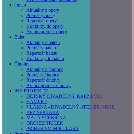
Opera
Aktuality z opery
Premiéry opery
Repertoár opery
Konkurzy do opery
Archív premiér opery
Balet
Aktuality z baletu
Premiéry baletu
Repertoár baletu
Konkurzy do baletu
Činohra
Aktuality z činohry
Premiéry činohry
Repertoár činohry
Archív premiér činohry
INÉ PROJEKTY
DETSKÝ DIVADELNÝ KARNEVAL
HAMLET
VLÁKNA - DIVADELNÝ ATELIÉR NDKE
BEZ ŠEPKÁRA
MALÁ SCÉNIČKA
ORCHESTRÍČEK
PRÍBEH SV. MIKULÁŠA
Program