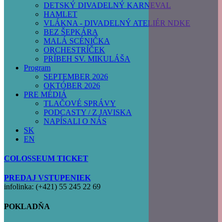
DETSKÝ DIVADELNÝ KARNEVAL
HAMLET
VLÁKNA - DIVADELNÝ ATELIÉR NDKE
BEZ ŠEPKÁRA
MALÁ SCÉNIČKA
ORCHESTRÍČEK
PRÍBEH SV. MIKULÁŠA
Program
SEPTEMBER 2026
OKTÓBER 2026
PRE MÉDIÁ
TLAČOVÉ SPRÁVY
PODCASTY / Z JAVISKA
NAPÍSALI O NÁS
SK
EN
COLOSSEUM TICKET
PREDAJ VSTUPENIEK
infolinka: (+421) 55 245 22 69
POKLADŇA