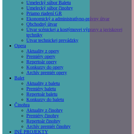
Umelecký súbor Baletu
Umelecký súbor činohry
Priamo riadení GR
Ekonomický a administratívno-právny útvar
Obchodný útvar
Útvar scénickej a kostýmovej výpravy a javiskovej
techniky
Útvar technickej prevádzky
Opera
Aktuality z opery
Premiéry opery
Repertoár opery
Konkurzy do opery
Archív premiér opery
Balet
Aktuality z baletu
Premiéry baletu
Repertoár baletu
Konkurzy do baletu
Činohra
Aktuality z činohry
Premiéry činohry
Repertoár činohry
Archív premiér činohry
INÉ PROJEKTY