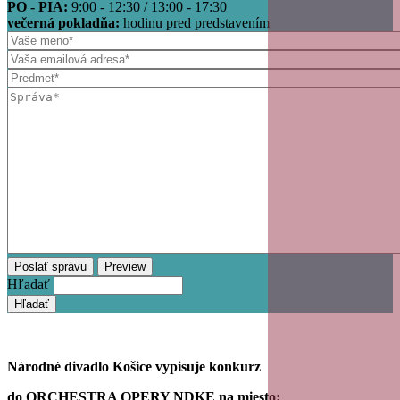
PO - PIA:
9:00 - 12:30 / 13:00 - 17:30
večerná pokladňa:
hodinu pred predstavením
Hľadať
Národné divadlo Košice vypisuje konkurz
do ORCHESTRA OPERY NDKE na miesto: