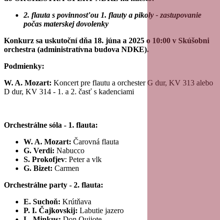
2. flauta s povinnosťou 1. flauty a pikoly - zastupovanie
počas materskej dovolenky
Konkurz sa uskutoční dňa 18. júna a 2025 o 10:00 v Skúšobni
orchestra (administratívna budova NDKE).
Podmienky:
W. A. Mozart:
Koncert pre flautu a orchester G dur, KV 313 alebo
D dur, KV 314 - 1. a 2. časť s kadenciami
Orchestrálne sóla - 1. flauta:
W. A. Mozart:
Čarovná flauta
G. Verdi:
Nabucco
S. Prokofjev
: Peter a vlk
G. Bizet:
Carmen
Orchestrálne party - 2. flauta:
E. Suchoň:
Krútňava
P. I. Čajkovskij:
Labutie jazero
L. Minkus:
Don Quijote