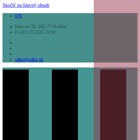
Skočiť na hlavný obsah
EN
Hlavná 58, 042 77 Košice
(+421) 55 245 22 00
sdke@sdke.sk