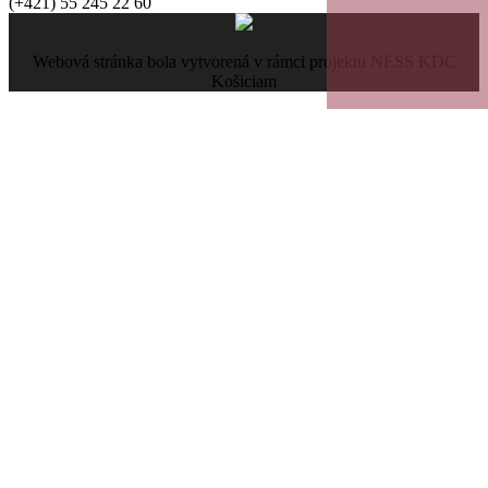
(+421) 55 245 22 60
Webová stránka bola vytvorená v rámci projektu NESS KDC
Košiciam