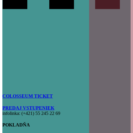
COLOSSEUM TICKET
PREDAJ VSTUPENIEK
infolinka: (+421) 55 245 22 69
POKLADŇA