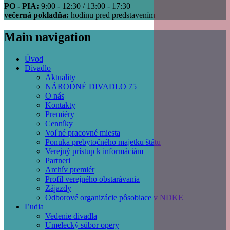
PO - PIA:
9:00 - 12:30 / 13:00 - 17:30
večerná pokladňa:
hodinu pred predstavením
Main navigation
Úvod
Divadlo
Aktuality
NÁRODNÉ DIVADLO 75
O nás
Kontakty
Premiéry
Cenníky
Voľné pracovné miesta
Ponuka prebytočného majetku štátu
Verejný prístup k informáciám
Partneri
Archív premiér
Profil verejného obstarávania
Zájazdy
Odborové organizácie pôsobiace v NDKE
Ľudia
Vedenie divadla
Umelecký súbor opery