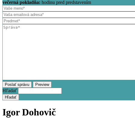
večerná pokladňa:
hodinu pred predstavením
Hľadať
Igor Dohovič