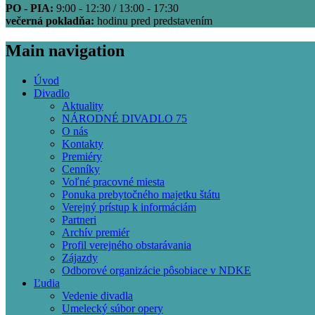
PO - PIA:
9:00 - 12:30 / 13:00 - 17:30
večerná pokladňa:
hodinu pred predstavením
Main navigation
Úvod
Divadlo
Aktuality
NÁRODNÉ DIVADLO 75
O nás
Kontakty
Premiéry
Cenníky
Voľné pracovné miesta
Ponuka prebytočného majetku štátu
Verejný prístup k informáciám
Partneri
Archív premiér
Profil verejného obstarávania
Zájazdy
Odborové organizácie pôsobiace v NDKE
Ľudia
Vedenie divadla
Umelecký súbor opery