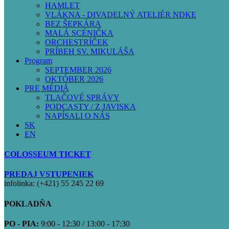
HAMLET
VLÁKNA - DIVADELNÝ ATELIÉR NDKE
BEZ ŠEPKÁRA
MALÁ SCÉNIČKA
ORCHESTRÍČEK
PRÍBEH SV. MIKULÁŠA
Program
SEPTEMBER 2026
OKTÓBER 2026
PRE MÉDIÁ
TLAČOVÉ SPRÁVY
PODCASTY / Z JAVISKA
NAPÍSALI O NÁS
SK
EN
COLOSSEUM TICKET
PREDAJ VSTUPENIEK
infolinka: (+421) 55 245 22 69
POKLADŇA
PO - PIA:
9:00 - 12:30 / 13:00 - 17:30