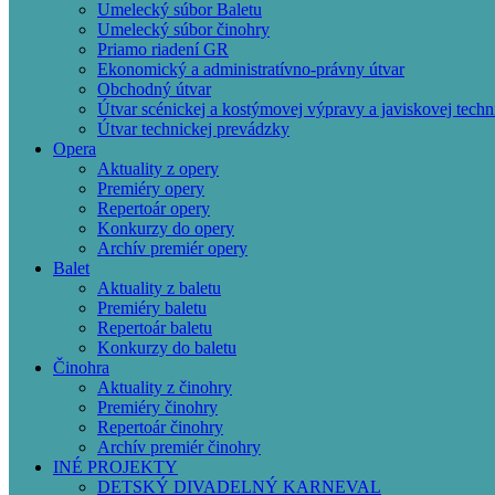
Umelecký súbor Baletu
Umelecký súbor činohry
Priamo riadení GR
Ekonomický a administratívno-právny útvar
Obchodný útvar
Útvar scénickej a kostýmovej výpravy a javiskovej techn
Útvar technickej prevádzky
Opera
Aktuality z opery
Premiéry opery
Repertoár opery
Konkurzy do opery
Archív premiér opery
Balet
Aktuality z baletu
Premiéry baletu
Repertoár baletu
Konkurzy do baletu
Činohra
Aktuality z činohry
Premiéry činohry
Repertoár činohry
Archív premiér činohry
INÉ PROJEKTY
DETSKÝ DIVADELNÝ KARNEVAL