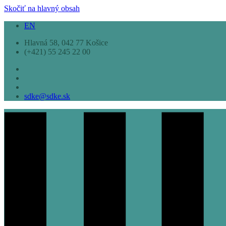
Skočiť na hlavný obsah
EN
Hlavná 58, 042 77 Košice
(+421) 55 245 22 00
sdke@sdke.sk