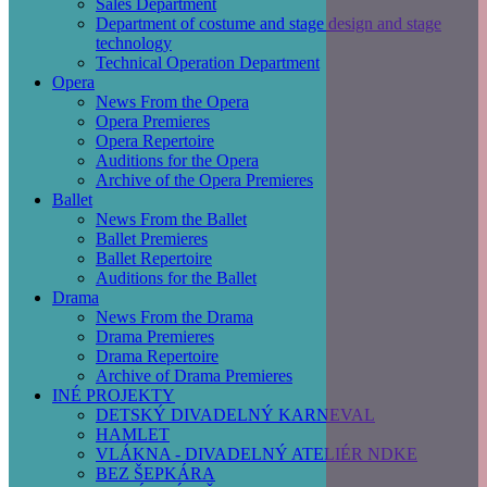
Sales Department
Department of costume and stage design and stage
technology
Technical Operation Department
Opera
News From the Opera
Opera Premieres
Opera Repertoire
Auditions for the Opera
Archive of the Opera Premieres
Ballet
News From the Ballet
Ballet Premieres
Ballet Repertoire
Auditions for the Ballet
Drama
News From the Drama
Drama Premieres
Drama Repertoire
Archive of Drama Premieres
INÉ PROJEKTY
DETSKÝ DIVADELNÝ KARNEVAL
HAMLET
VLÁKNA - DIVADELNÝ ATELIÉR NDKE
BEZ ŠEPKÁRA