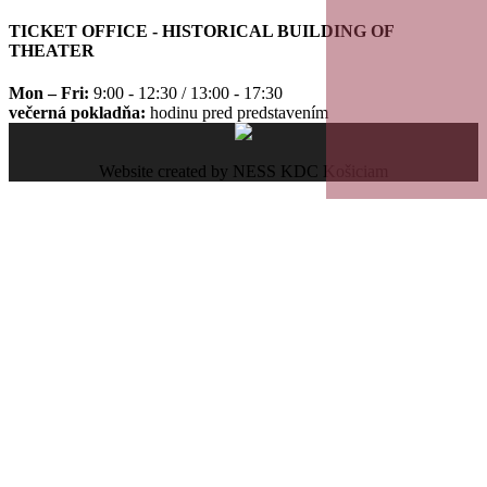
TICKET OFFICE - HISTORICAL BUILDING OF
THEATER
Mon – Fri:
9:00 - 12:30 / 13:00 - 17:30
večerná pokladňa:
hodinu pred predstavením
Website created by NESS KDC Košiciam