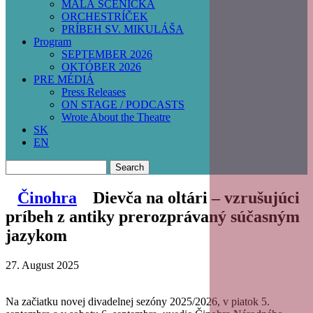
MALÁ SCÉNIČKA
ORCHESTRÍČEK
PRÍBEH SV. MIKULÁŠA
Program
SEPTEMBER 2026
OKTÓBER 2026
PRE MÉDIÁ
Press Releases
ON STAGE / PODCASTS
Wrote About the Theatre
SK
EN
Search
Činohra
Dievča na oltári – vzrušujúci
príbeh z antiky prerozprávaný súčasným
jazykom
27. August 2025
Na začiatku novej divadelnej sezóny 2025/2026, v piatok 5.