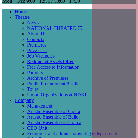
Mon – Fri:
9:00 - 12:30 / 13:00 - 17:30
Home
Theatre
Main
News
navigation
NATIONAL THEATRE 75
About Us
Contacts
Premieres
Price Lists
Job Vacancies
Redundant Assets Offer
Free Access to Information
Partners
Archive of Premieres
Public Procurement Profile
Tours
Union Organizations at NDKE
Company
Management
Artistic Ensemble of Opera
Artistic Ensemble of Ballet
Artistic Ensemble of Drama
CEO Unit
Economic and administrative-legal department