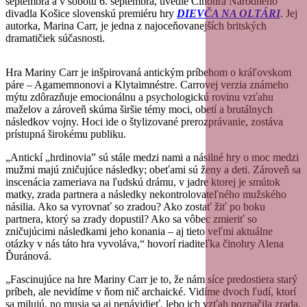
septembra a v sobotu 6. septembra, uvedie Činohra Národného
divadla Košice slovenskú premiéru hry
DIEVČA NA OLTÁRI
. Jej
autorka, Marina Carr, je jedna z najoceňovanejších britských
dramatičiek súčasnosti.
Hra Mariny Carr je inšpirovaná antickým príbehom o kráľovskom
páre – Agamemnonovi a Klytaimnéstre. Carrovej verzia známeho
mýtu zdôrazňuje emocionálnu a psychologickú rovinu vzťahu
maželov a zároveň skúma širšie témy moci, obetí a brutálnych
následkov vojny. Hoci ide o štylizované prerozprávanie, zostáva
prístupná širokému publiku.
„Antickí „hrdinovia” sú stále medzi nami a násilné hry o moc medzi
mužmi majú zničujúce následky; obeťami sú ženy a deti. Zároveň sa
inscenácia zameriava na ľudskú drámu, v jadre ktorej je smútok
matky, zrada partnera a následky nekontrolovateľného mužského
násilia. Ako sa vyrovnať so zradou? Ako zostať žiť po boku
partnera, ktorý sa zrady dopustil? Ako sa vôbec zmieriť so
zničujúcimi následkami jeho konania – aj tieto veľmi aktuálne
otázky v nás táto hra vyvoláva,“ hovorí riaditeľka činohry Alena
Ďuránová.
„Fascinujúce na hre Mariny Carr je to, že nám síce predostiera starý
príbeh, ale nevidíme v ňom nič archaické. Vidíme dvoch ľudí, ktorí
sa milujú, no musia sa aj nenávidieť, lebo ich vzťah poznačila zrada.