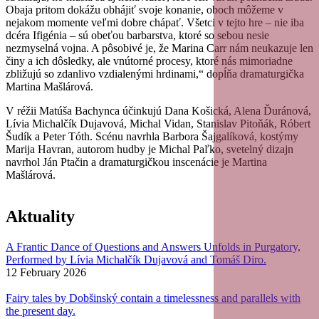
Obaja pritom dokážu obhájiť svoje konanie, oboch môžeme v
nejakom momente veľmi dobre chápať. Všetci v tejto hre – nie iba
dcéra Ifigénia – sú obeťou barbarstva, ktoré so sebou nesie
nezmyselná vojna. A pôsobivé je, že Marina Carr nám neukazuje len
činy a ich dôsledky, ale vnútorné procesy, ktoré nás mimoriadne
zbližujú so zdanlivo vzdialenými hrdinami,“ dopĺňa dramaturgička
Martina Mašlárová.
V réžii Matúša Bachynca účinkujú Dana Košická, Alena Ďuránová,
Lívia Michalčík Dujavová, Michal Vidan, Stanislav Pitoňák, Róbert
Šudík a Peter Tóth. Scénu navrhla Barbora Šajgalíková, kostýmy
Marija Havran, autorom hudby je Michal Paľko, svetelný dizajn
navrhol Ján Ptačin a dramaturgičkou inscenácie je Martina
Mašlárová.
Aktuality
A Frantic Dance of Questions and Answers Unfolds in Purgatory,
Performed by Lívia Michalčík Dujavová and Tomáš Diro.
12 February 2026
Fairy tales by Dobšinský contain a timelessness and parallels with
the present day.