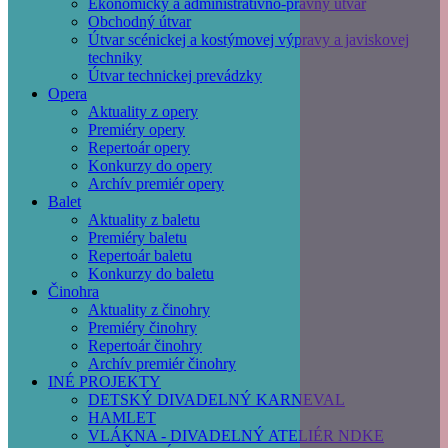
Ekonomický a administratívno-právny útvar
Obchodný útvar
Útvar scénickej a kostýmovej výpravy a javiskovej
techniky
Útvar technickej prevádzky
Opera
Aktuality z opery
Premiéry opery
Repertoár opery
Konkurzy do opery
Archív premiér opery
Balet
Aktuality z baletu
Premiéry baletu
Repertoár baletu
Konkurzy do baletu
Činohra
Aktuality z činohry
Premiéry činohry
Repertoár činohry
Archív premiér činohry
INÉ PROJEKTY
DETSKÝ DIVADELNÝ KARNEVAL
HAMLET
VLÁKNA - DIVADELNÝ ATELIÉR NDKE