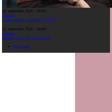
20. september 2026 - 19:00
|
Činohra
Csaba Székely: BANSKÝ KVET
21. september 2026 - 19:00
|
Činohra
Bernard Shaw: PYGMALION
Show more