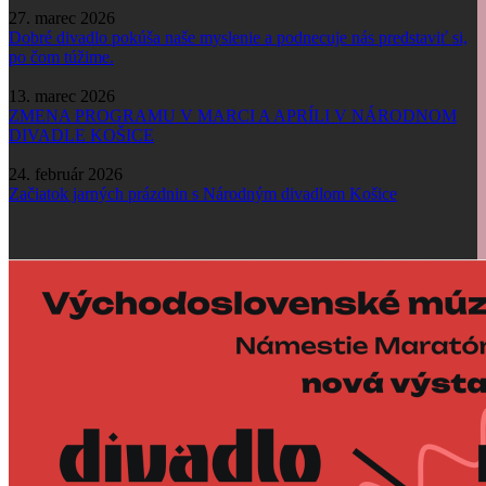
27. marec 2026
Dobré divadlo pokúša naše myslenie a podnecuje nás predstaviť si,
po čom túžime.
13. marec 2026
ZMENA PROGRAMU V MARCI A APRÍLI V NÁRODNOM
DIVADLE KOŠICE
24. február 2026
Začiatok jarných prázdnin s Národným divadlom Košice