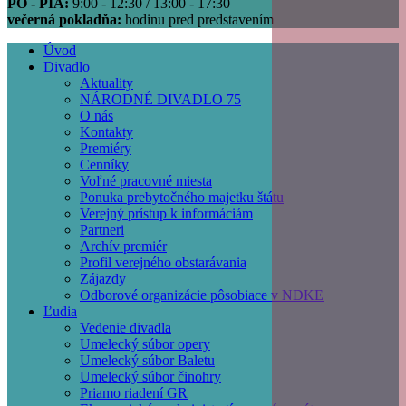
PO - PIA:
9:00 - 12:30 / 13:00 - 17:30
večerná pokladňa:
hodinu pred predstavením
Úvod
Divadlo
Main
Aktuality
navigation
NÁRODNÉ DIVADLO 75
O nás
Kontakty
Premiéry
Cenníky
Voľné pracovné miesta
Ponuka prebytočného majetku štátu
Verejný prístup k informáciám
Partneri
Archív premiér
Profil verejného obstarávania
Zájazdy
Odborové organizácie pôsobiace v NDKE
Ľudia
Vedenie divadla
Umelecký súbor opery
Umelecký súbor Baletu
Umelecký súbor činohry
Priamo riadení GR