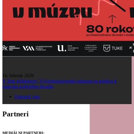
16. február 2026
V žiari reflektorov, Východoslovenské múzeum sa pridáva k
oslavám košického divadla
Zobraziť viac
Partneri
MEDIÁLNI PARTNERI: