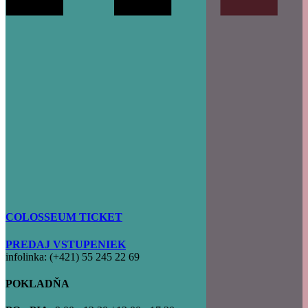
COLOSSEUM TICKET
PREDAJ VSTUPENIEK
infolinka: (+421) 55 245 22 69
POKLADŇA