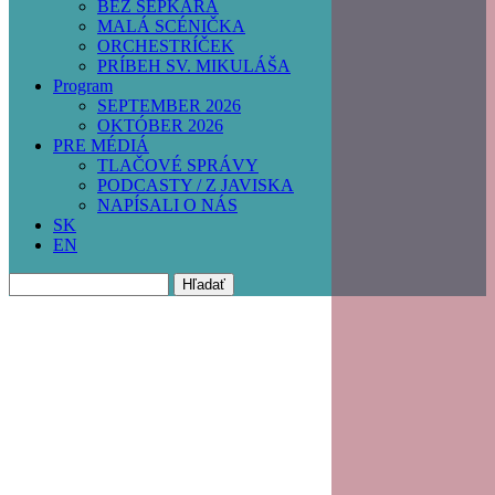
BEZ ŠEPKÁRA
MALÁ SCÉNIČKA
ORCHESTRÍČEK
PRÍBEH SV. MIKULÁŠA
Program
SEPTEMBER 2026
OKTÓBER 2026
PRE MÉDIÁ
TLAČOVÉ SPRÁVY
PODCASTY / Z JAVISKA
NAPÍSALI O NÁS
SK
EN
Hľadať