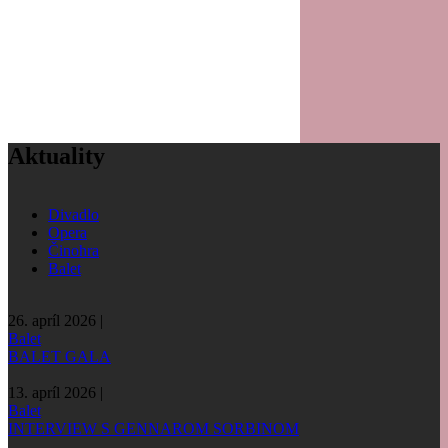
Aktuality
Divadlo
Opera
Činohra
Balet
26. apríl 2026 |
Balet
BALET GALA
13. apríl 2026 |
Balet
INTERVIEW S GENNAROM SORBINOM