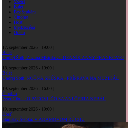
Všetci
Balet
Bez šepkára
Činohra
Hosť
Medziscéna
Opera
17. september 2026 - 19:00
|
Balet
Ondrej Šoth, Zuzana Mistríková: DENNÍK ANNY FRANKOVEJ
18. september 2026 - 19:00
|
Balet
Ondrej Šoth: NOČNÁ SKÚŠKA - PRÍPRAVA NA MUZIKÁL
19. september 2026 - 16:00
|
Činohra
Peter Cibula: O PAĽOVI, ČO SA ANI ČERTA NEBÁL
19. september 2026 - 19:00
|
Hosť
Stanislav Štepka: V ADAMOVOM RÚCHU