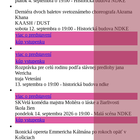
piatok 4. septembra o 19:00 - Historická budova NDKE
Derniéra dvoch baletov svetoznámeho choreografa Akrama
Khana
KAASH / DUST
sobota 12. septembra o 19:00 - Historická budova NDKE
viac o predstavení
kúp vstupenku
viac o predstavení
kúp vstupenku
Rozprávka pre celú rodinu podľa slávnej predlohy jana
Wericha
traja Veteráni
13. septembra o 19:00 - historická budova ndke
viac o predstavení
SKVelá komédia majstra Molièra o láske a žiarlivosti
škola žien
pondelok 14. septembra 2026 o 19:00 - Malá scéna NDKE
kúp vstupenku
Ikonická opereta Emmericha Kálmána po rokoch opäť v
Košiciach