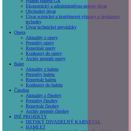
Priamo riadení GR
Ekonomický a administratívno-právny útvar
Obchodný útvar
Útvar scénickej a kostýmovej výpravy a javiskovej
techniky
Útvar technickej prevádzky
Opera
Aktuality z opery
Premiéry opery
Repertoár opery
Konkurzy do opery
Archív premiér opery
Balet
Aktuality z baletu
Premiéry baletu
Repertoár baletu
Konkurzy do baletu
Činohra
Aktuality z činohry
Premiéry činohry
Repertoár činohry
Archív premiér činohry
INÉ PROJEKTY
DETSKÝ DIVADELNÝ KARNEVAL
HAMLET