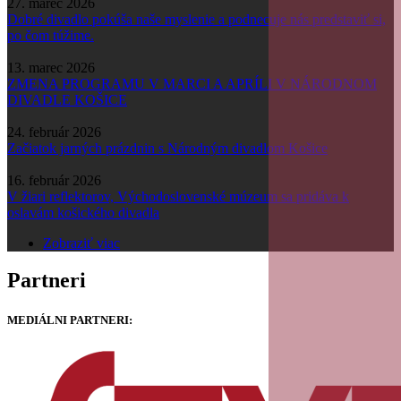
27. marec 2026
Dobré divadlo pokúša naše myslenie a podnecuje nás predstaviť si,
po čom túžime.
13. marec 2026
ZMENA PROGRAMU V MARCI A APRÍLI V NÁRODNOM
DIVADLE KOŠICE
24. február 2026
Začiatok jarných prázdnin s Národným divadlom Košice
16. február 2026
V žiari reflektorov, Východoslovenské múzeum sa pridáva k
oslavám košického divadla
Zobraziť viac
Partneri
MEDIÁLNI PARTNERI: