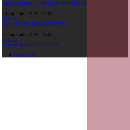
Stanislav Štepka: V ADAMOVOM RÚCHU
20. september 2026 - 19:00
|
Činohra
Csaba Székely: BANSKÝ KVET
21. september 2026 - 19:00
|
Činohra
Bernard Shaw: PYGMALION
Show more