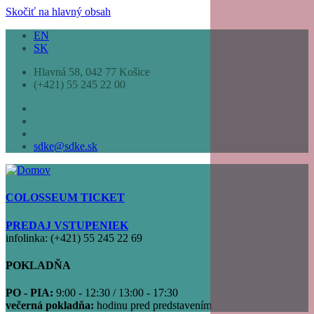
Skočiť na hlavný obsah
EN
SK
Hlavná 58, 042 77 Košice
(+421) 55 245 22 00
sdke@sdke.sk
COLOSSEUM TICKET
PREDAJ VSTUPENIEK
infolinka: (+421) 55 245 22 69
POKLADŇA
PO - PIA:
9:00 - 12:30 / 13:00 - 17:30
večerná pokladňa:
hodinu pred predstavením