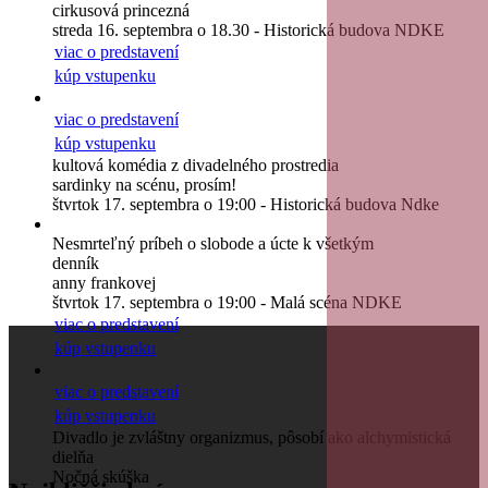
cirkusová princezná
streda 16. septembra o 18.30 - Historická budova NDKE
viac o predstavení
kúp vstupenku
viac o predstavení
kúp vstupenku
kultová komédia z divadelného prostredia
sardinky na scénu, prosím!
štvrtok 17. septembra o 19:00 - Historická budova Ndke
Nesmrteľný príbeh o slobode a úcte k všetkým
denník
anny frankovej
štvrtok 17. septembra o 19:00 - Malá scéna NDKE
viac o predstavení
kúp vstupenku
viac o predstavení
kúp vstupenku
Divadlo je zvláštny organizmus, pôsobí ako alchymistická
dielňa
Nočná skúška