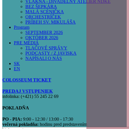
VLÁKNA - DIVADELNÝ ATELIÉR NDKE
BEZ ŠEPKÁRA
MALÁ SCÉNIČKA
ORCHESTRÍČEK
PRÍBEH SV. MIKULÁŠA
Program
SEPTEMBER 2026
OKTÓBER 2026
PRE MÉDIÁ
TLAČOVÉ SPRÁVY
PODCASTY / Z JAVISKA
NAPÍSALI O NÁS
SK
EN
COLOSSEUM TICKET
PREDAJ VSTUPENIEK
infolinka: (+421) 55 245 22 69
POKLADŇA
PO - PIA:
9:00 - 12:30 / 13:00 - 17:30
večerná pokladňa:
hodinu pred predstavením