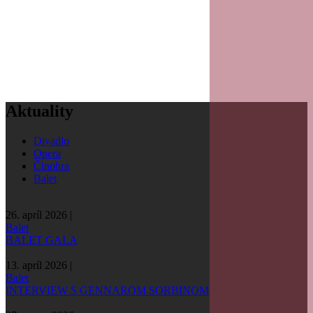
Aktuality
Divadlo
Opera
Činohra
Balet
26. apríl 2026 |
Balet
BALET GALA
13. apríl 2026 |
Balet
INTERVIEW S GENNAROM SORBINOM