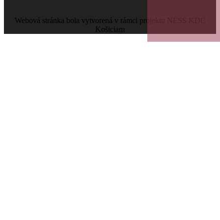
Webová stránka bola vytvorená v rámci projektu NESS KDC
Košiciam