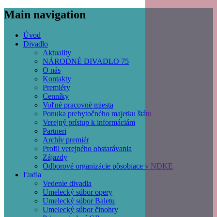
Main navigation
Úvod
Divadlo
Aktuality
NÁRODNÉ DIVADLO 75
O nás
Kontakty
Premiéry
Cenníky
Voľné pracovné miesta
Ponuka prebytočného majetku štátu
Verejný prístup k informáciám
Partneri
Archív premiér
Profil verejného obstarávania
Zájazdy
Odborové organizácie pôsobiace v NDKE
Ľudia
Vedenie divadla
Umelecký súbor opery
Umelecký súbor Baletu
Umelecký súbor činohry