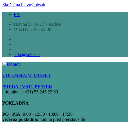
Skočiť na hlavný obsah
EN
Hlavná 58, 042 77 Košice
(+421) 55 245 22 00
sdke@sdke.sk
COLOSSEUM TICKET
PREDAJ VSTUPENIEK
infolinka: (+421) 55 245 22 69
POKLADŇA
PO - PIA:
9:00 - 12:30 / 13:00 - 17:30
večerná pokladňa:
hodinu pred predstavením