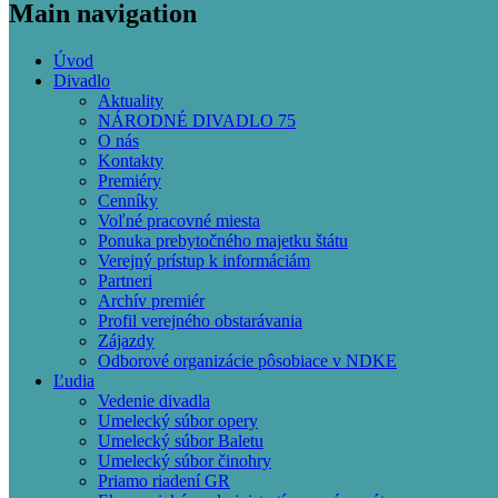
Main navigation
Úvod
Divadlo
Aktuality
NÁRODNÉ DIVADLO 75
O nás
Kontakty
Premiéry
Cenníky
Voľné pracovné miesta
Ponuka prebytočného majetku štátu
Verejný prístup k informáciám
Partneri
Archív premiér
Profil verejného obstarávania
Zájazdy
Odborové organizácie pôsobiace v NDKE
Ľudia
Vedenie divadla
Umelecký súbor opery
Umelecký súbor Baletu
Umelecký súbor činohry
Priamo riadení GR