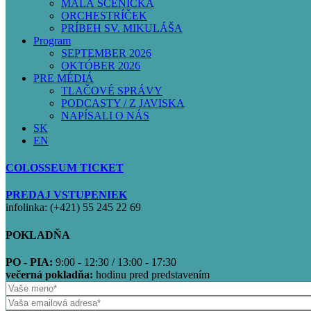
MALÁ SCÉNIČKA
ORCHESTRÍČEK
PRÍBEH SV. MIKULÁŠA
Program
SEPTEMBER 2026
OKTÓBER 2026
PRE MÉDIÁ
TLAČOVÉ SPRÁVY
PODCASTY / Z JAVISKA
NAPÍSALI O NÁS
SK
EN
COLOSSEUM TICKET
PREDAJ VSTUPENIEK
infolinka: (+421) 55 245 22 69
POKLADŇA
PO - PIA:
9:00 - 12:30 / 13:00 - 17:30
večerná pokladňa:
hodinu pred predstavením