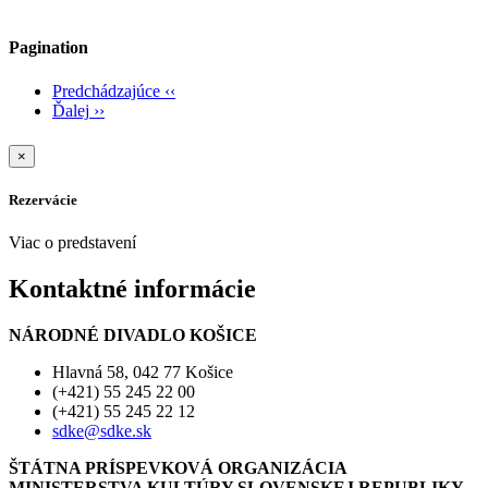
Pagination
Predchádzajúce
‹‹
Ďalej
››
×
Rezervácie
Viac o predstavení
Kontaktné informácie
NÁRODNÉ DIVADLO KOŠICE
Hlavná 58, 042 77 Košice
(+421) 55 245 22 00
(+421) 55 245 22 12
sdke@sdke.sk
ŠTÁTNA PRÍSPEVKOVÁ ORGANIZÁCIA
MINISTERSTVA KULTÚRY SLOVENSKEJ REPUBLIKY