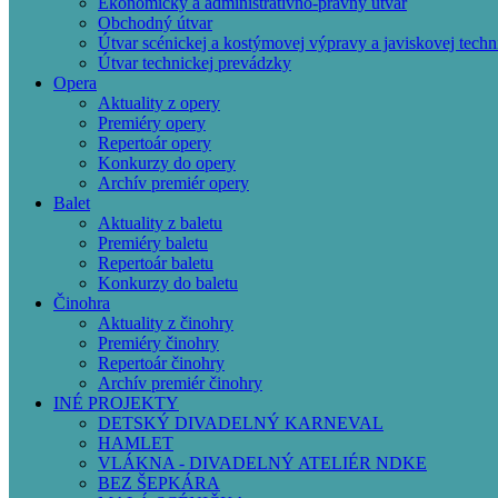
Ekonomický a administratívno-právny útvar
Obchodný útvar
Útvar scénickej a kostýmovej výpravy a javiskovej techn
Útvar technickej prevádzky
Opera
Aktuality z opery
Premiéry opery
Repertoár opery
Konkurzy do opery
Archív premiér opery
Balet
Aktuality z baletu
Premiéry baletu
Repertoár baletu
Konkurzy do baletu
Činohra
Aktuality z činohry
Premiéry činohry
Repertoár činohry
Archív premiér činohry
INÉ PROJEKTY
DETSKÝ DIVADELNÝ KARNEVAL
HAMLET
VLÁKNA - DIVADELNÝ ATELIÉR NDKE
BEZ ŠEPKÁRA